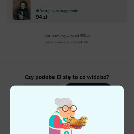
Dostępny w magazynie
94
zł
Darmowa wysyłka od 900 zł
Ceny zawierają podatek VAT
Czy podoba Ci się to co widzisz?
Udostępnij
Pomoc i opinie