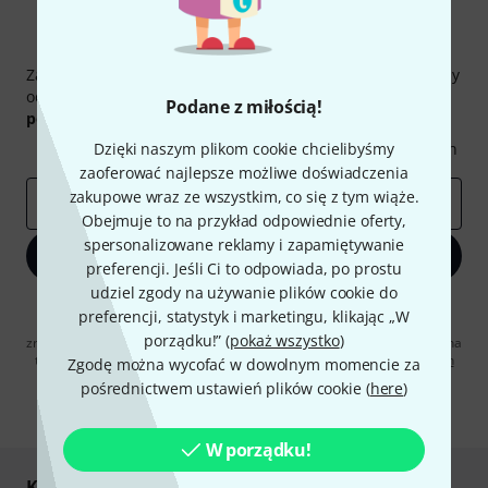
Thomann Newsletter
Zapisz się do Thomann Newsletter w języku polskim, a przy
odrobinie szczęścia możesz wygrać jeden z
50 bonów
Podane z miłością!
podarunkowych
warty
50 €
!
Inspirujące treści
Dzięki naszym plikom cookie chcielibyśmy
Oferty
Spostrzeżenia Thomann
zaoferować najlepsze możliwe doświadczenia
zakupowe wraz ze wszystkim, co się z tym wiąże.
E-mail
*
Obejmuje to na przykład odpowiednie oferty,
spersonalizowane reklamy i zapamiętywanie
Zapisz się teraz
preferencji. Jeśli Ci to odpowiada, po prostu
udziel zgody na używanie plików cookie do
Klikając na „Zapisz się teraz”, wyrażasz zgodę na otrzymywanie
preferencji, statystyk i marketingu, klikając „W
materialów reklamowych przesyłanych drogą elektroniczną. Możesz
porządku!” (
pokaż wszystko
)
zrezygnować z subskrypcji w dowolnym momencie. Więcej informacji na
temat newslettera można znaleźć w naszych
wytycznych dotyczących
Zgodę można wycofać w dowolnym momencie za
ochrony danych ososbowych
.
pośrednictwem ustawień plików cookie (
here
)
* Wymagany
W porządku!
Kupuj i płać bezpiecznie