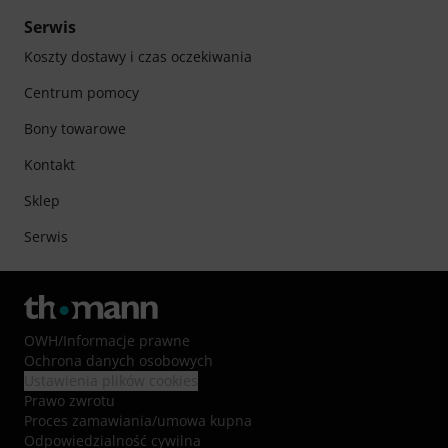
Serwis
Koszty dostawy i czas oczekiwania
Centrum pomocy
Bony towarowe
Kontakt
Sklep
Serwis
OWH
/
Informacje prawne
Ochrona danych osobowych
Ustawienia plików cookies
Prawo zwrotu
Proces zamawiania/umowa kupna
Odpowiedzialność cywilna