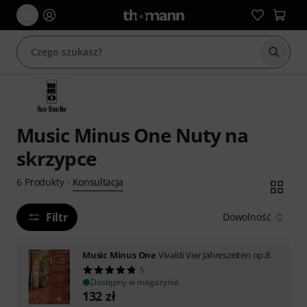
Rozpoc
Music Minus One Nuty na
skrzypce
Konsultacja
6
Produkty
·
Filtr
Dowolność
Music Minus One
Vivaldi Vier Jahreszeiten op.8
5
Dostępny w magazynie
132
zł