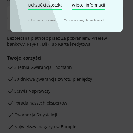
Odrzuć ciasteczka
Więcej informacji
·
Informacje prawne
Ochrona danych osobowych
Bezpieczna płatność przez Za pobraniem, Przelew
bankowy, PayPal, Blik lub Karta kredytowa.
Twoje korzyści
3-letnia Gwarancja Thomann
30-dniowa gwarancja zwrotu pieniędzy
Serwis Naprawczy
Porada naszych ekspertów
Gwarancja Satysfakcji
Największy magazyn w Europie