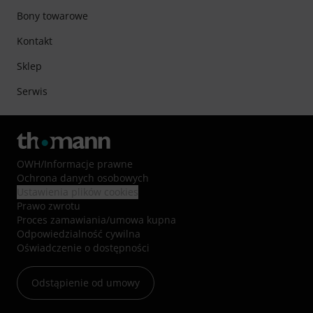
Bony towarowe
Kontakt
Sklep
Serwis
OWH
/
Informacje prawne
Ochrona danych osobowych
Ustawienia plików cookies
Prawo zwrotu
Proces zamawiania/umowa kupna
Odpowiedzialność cywilna
Oświadczenie o dostępności
Odstąpienie od umowy