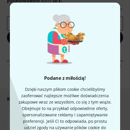
podarunkowych
warty
50 €
!
Inspirujące treści
Oferty
Spostrzeżenia Thomann
E-mail
*
Zapisz się teraz
Klikając na „Zapisz się teraz”, wyrażasz zgodę na otrzymywanie
materialów reklamowych przesyłanych drogą elektroniczną. Możesz
zrezygnować z subskrypcji w dowolnym momencie. Więcej informacji na
temat newslettera można znaleźć w naszych
wytycznych dotyczących
ochrony danych ososbowych
.
Podane z miłością!
* Wymagany
Dzięki naszym plikom cookie chcielibyśmy
zaoferować najlepsze możliwe doświadczenia
Kupuj i płać bezpiecznie
zakupowe wraz ze wszystkim, co się z tym wiąże.
Obejmuje to na przykład odpowiednie oferty,
spersonalizowane reklamy i zapamiętywanie
preferencji. Jeśli Ci to odpowiada, po prostu
udziel zgody na używanie plików cookie do