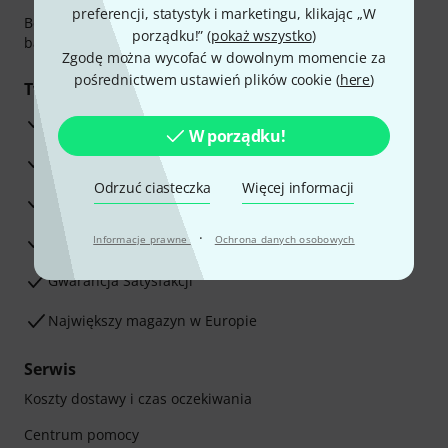
preferencji, statystyk i marketingu, klikając „W
Bezpieczna płatność przez Za pobraniem, Przelew
porządku!” (
pokaż wszystko
)
bankowy, PayPal, Blik lub Karta kredytowa.
Zgodę można wycofać w dowolnym momencie za
pośrednictwem ustawień plików cookie (
here
)
Twoje korzyści
3-letnia Gwarancja Thomann
W porządku!
30-dniowa gwarancja zwrotu pieniędzy
Odrzuć ciasteczka
Więcej informacji
Serwis Naprawczy
·
Porada naszych ekspertów
Informacje prawne
Ochrona danych osobowych
Gwarancja Satysfakcji
Największy magazyn w Europie
Serwis
Koszty dostawy i czas oczekiwania
Centrum pomocy