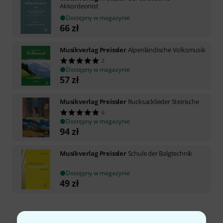
Akkordeonist
Dostępny w magazynie
66
zł
Musikverlag Preissler
Alpenländische Volksmusik
2
Dostępny w magazynie
57
zł
Musikverlag Preissler
Rucksacklieder Steirische
6
Dostępny w magazynie
94
zł
Musikverlag Preissler
Schule der Balgtechnik
Dostępny w magazynie
49
zł
Darmowa wysyłka od 900 zł