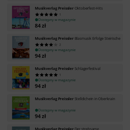
Musikverlag Preissler
Oktoberfest-Hits
1
Dostępny w magazynie
84
zł
Musikverlag Preissler
Blasmusik Erfolge Steirische
2
Dostępny w magazynie
94
zł
Musikverlag Preissler
Schlagerfestival
1
Dostępny w magazynie
94
zł
Musikverlag Preissler
Stelldichein in Oberkrain
Dostępny w magazynie
94
zł
Musikverlag Preissler
Der strebsame