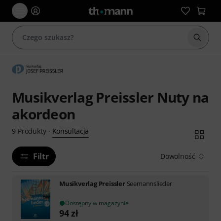
Rozpoc
Musikverlag Preissler Nuty na
akordeon
Konsultacja
9
Produkty
·
Filtr
Dowolność
Musikverlag Preissler
Seemannslieder
Dostępny w magazynie
94
zł