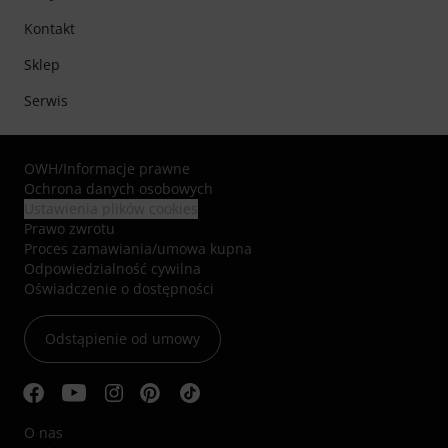
Kontakt
Sklep
Serwis
OWH
/
Informacje prawne
Ochrona danych osobowych
Ustawienia plików cookies
Prawo zwrotu
Proces zamawiania/umowa kupna
Odpowiedzialność cywilna
Oświadczenie o dostępności
Odstąpienie od umowy
O nas