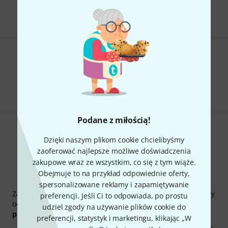
Ceny zawierają podatek VAT
Czy podoba Ci się to co widzisz?
Udostępnij
Pomoc i opinie
Podane z miłością!
Dzięki naszym plikom cookie chcielibyśmy
zaoferować najlepsze możliwe doświadczenia
zakupowe wraz ze wszystkim, co się z tym wiąże.
Obejmuje to na przykład odpowiednie oferty,
Thomann Newsletter
spersonalizowane reklamy i zapamiętywanie
Zapisz się do Thomann Newsletter w języku polskim, a przy
preferencji. Jeśli Ci to odpowiada, po prostu
odrobinie szczęścia możesz wygrać jeden z
50 bonów
udziel zgody na używanie plików cookie do
podarunkowych
warty
50 €
!
preferencji, statystyk i marketingu, klikając „W