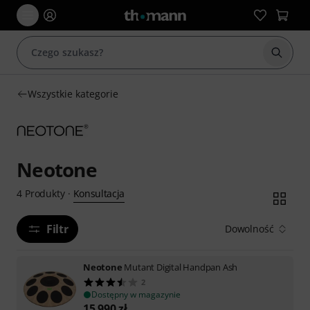
Rozpoc
Wszystkie kategorie
Neotone
Konsultacja
4
Produkty
·
Filtr
Dowolność
Neotone
Mutant Digital Handpan Ash
2
Dostępny w magazynie
15 990
zł