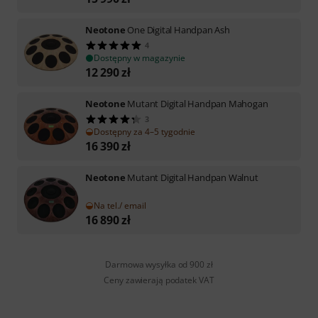
Neotone
One Digital Handpan Ash
4
Dostępny w magazynie
12 290
zł
Neotone
Mutant Digital Handpan Mahogan
3
Dostępny za 4–5 tygodnie
16 390
zł
Neotone
Mutant Digital Handpan Walnut
Na tel./ email
16 890
zł
Darmowa wysyłka od 900 zł
Ceny zawierają podatek VAT