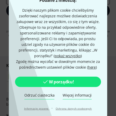
Podane z miłością!
Dzięki naszym plikom cookie chcielibyśmy
Zapisz się teraz
zaoferować najlepsze możliwe doświadczenia
zakupowe wraz ze wszystkim, co się z tym wiąże.
Klikając na „Zapisz się teraz”, wyrażasz zgodę na otrzymywanie
materialów reklamowych przesyłanych drogą elektroniczną. Możesz
Obejmuje to na przykład odpowiednie oferty,
zrezygnować z subskrypcji w dowolnym momencie. Więcej informacji na
spersonalizowane reklamy i zapamiętywanie
temat newslettera można znaleźć w naszych
wytycznych dotyczących
preferencji. Jeśli Ci to odpowiada, po prostu
ochrony danych ososbowych
.
udziel zgody na używanie plików cookie do
* Wymagany
preferencji, statystyk i marketingu, klikając „W
porządku!” (
pokaż wszystko
)
Zgodę można wycofać w dowolnym momencie za
Kupuj i płać bezpiecznie
pośrednictwem ustawień plików cookie (
here
)
W porządku!
Odrzuć ciasteczka
Więcej informacji
Bezpieczna płatność przez Za pobraniem, Przelew
bankowy, PayPal, Blik lub Karta kredytowa.
·
Informacje prawne
Ochrona danych osobowych