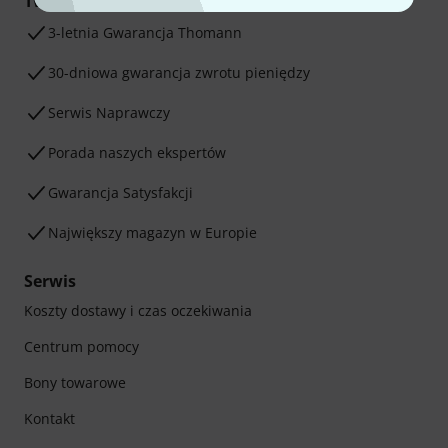
Twoje korzyści
3-letnia Gwarancja Thomann
30-dniowa gwarancja zwrotu pieniędzy
Serwis Naprawczy
Porada naszych ekspertów
Gwarancja Satysfakcji
Największy magazyn w Europie
Serwis
Koszty dostawy i czas oczekiwania
Centrum pomocy
Bony towarowe
Kontakt