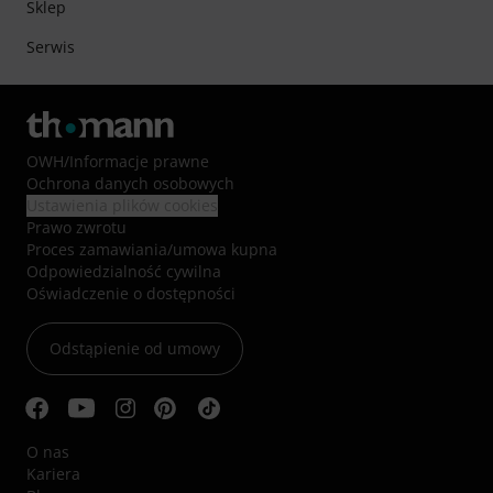
Sklep
Serwis
OWH
/
Informacje prawne
Ochrona danych osobowych
Ustawienia plików cookies
Prawo zwrotu
Proces zamawiania/umowa kupna
Odpowiedzialność cywilna
Oświadczenie o dostępności
Odstąpienie od umowy
O nas
Kariera