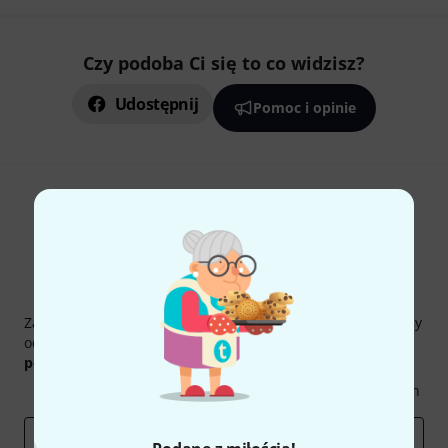
Czy podoba Ci się to co widzisz?
Udostępnij
Pomoc i opinie
Thomann Newsletter
Zapisz się do Thomann Newsletter w języku polskim, a przy
odrobinie szczęścia możesz wygrać jeden z
50 bonów
podarunkowych
warty
50 €
!
Inspirujące treści
Oferty
Spostrzeżenia Thomann
E-mail
*