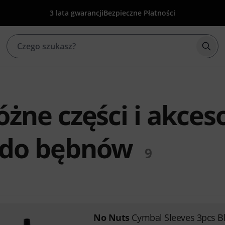
3 lata gwarancji
Bezpieczne Płatności
Rozp
żne części i akces
 do bębnów
9
No Nuts
Cymbal Sleeves 3pcs B