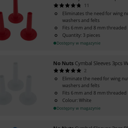
11
Eliminates the need for wing nu
washers and felts
Fits 6 mm and 8 mm threaded 
Quantity: 3 pieces
Dostępny w magazynie
No Nuts
Cymbal Sleeves 3pcs W
2
Eliminate the need for wing nut
washers and felts
Fits 6 mm and 8 mm threaded 
Colour: White
Dostępny w magazynie