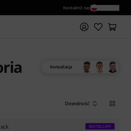
Kontakt
O nas
PL / ZŁ
ocznij wyszukiwanie od słowa kluczowego {searchTerm}
oria
Konsultacja
Dowolność
lack
BESTSELLERY