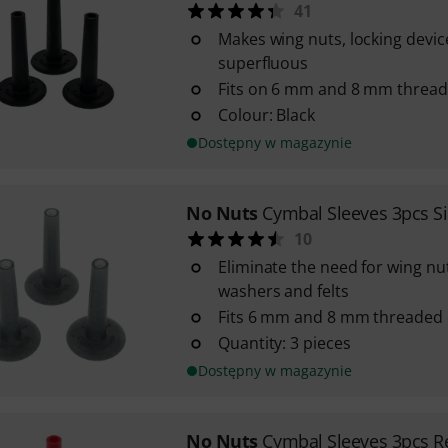
41
Makes wing nuts, locking devic
superfluous
Fits on 6 mm and 8 mm thread
Colour: Black
Dostępny w magazynie
No Nuts
Cymbal Sleeves 3pcs Si
10
Eliminate the need for wing nut
washers and felts
Fits 6 mm and 8 mm threaded 
Quantity: 3 pieces
Dostępny w magazynie
No Nuts
Cymbal Sleeves 3pcs R