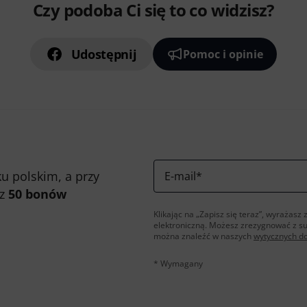
Czy podoba Ci się to co widzisz?
Udostępnij
Pomoc i opinie
u polskim, a przy
E-mail
*
 z
50 bonów
Klikając na „Zapisz się teraz”, wyraża
elektroniczną. Możesz zrezygnować z s
można znaleźć w naszych
wytycznych d
* Wymagany