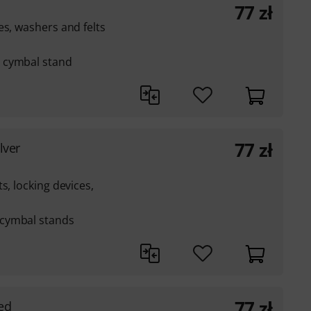
77
zł
es, washers and felts
 cymbal stand
77
zł
lver
s, locking devices,
cymbal stands
77
zł
ed