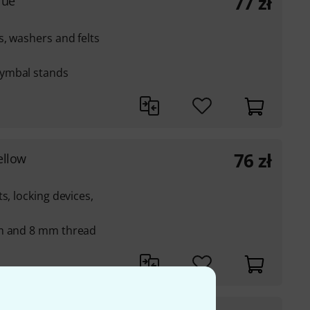
77
zł
lue
s, washers and felts
cymbal stands
76
zł
ellow
s, locking devices,
mm and 8 mm thread