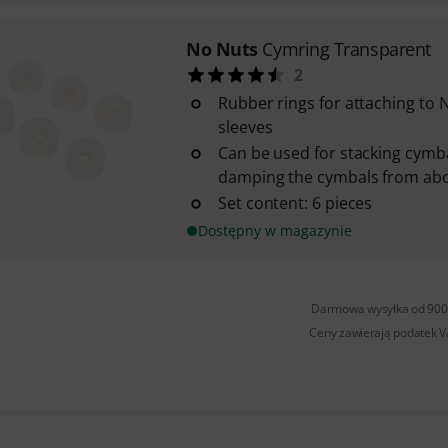
No Nuts
Cymring Transparent
2
Rubber rings for attaching to
sleeves
Can be used for stacking cymba
damping the cymbals from ab
Set content: 6 pieces
Dostępny w magazynie
Darmowa wysyłka od 900 
Ceny zawierają podatek 