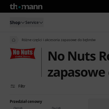
Shop
Service
Różne części i akcesoria zapasowe do bębnów
No Nuts Ró
zapasowe
Filtr
Przedział cenowy
Od (zł)
Do (zł)