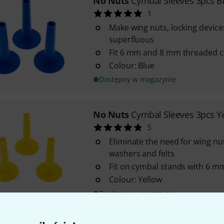
No Nuts
Cymbal Sleeves 3pcs B
1
Make wing nuts, locking device
superfluous
Fit 6 mm and 8 mm threaded 
Colour: Blue
Dostępny w magazynie
No Nuts
Cymbal Sleeves 3pcs Y
5
Eliminate the need for wing nut
washers and felts
Fit on cymbal stands with 6 
Colour: Yellow
Dostępny w magazynie