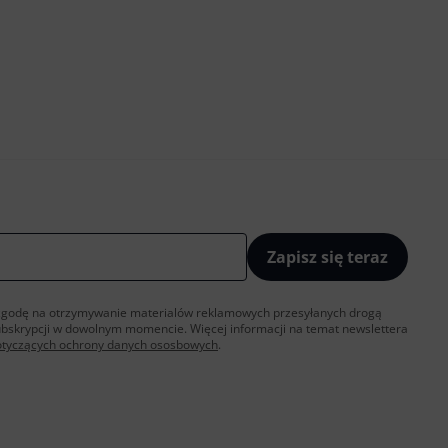
Zapisz się teraz
sz zgodę na otrzymywanie materialów reklamowych przesyłanych drogą
ubskrypcji w dowolnym momencie. Więcej informacji na temat newslettera
otyczących ochrony danych ososbowych
.