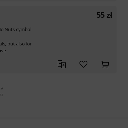
55
zł
 No Nuts cymbal
ls, but also for
ove
zł
VAT