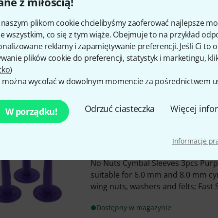
ne z miłością!
No Nuts
Cymring
5
i naszym plikom cookie chcielibyśmy zaoferować najlepsze m
Suitable for attaching the ring
e wszystkim, co się z tym wiąże. Obejmuje to na przykład odp
cymbal sleeves
nalizowane reklamy i zapamiętywanie preferencji. Jeśli Ci to
The rings can be used for stac
wanie plików cookie do preferencji, statystyk i marketingu, kli
for damping them from above
tko
)
Delivery quantity: 6 pieces
 można wycofać w dowolnym momencie za pośrednictwem ust
Artykuł wyprzedany. Orientacyjny cz
tygodnie
Odrzuć ciasteczka
Więcej info
W porządku!
No Nuts
Cymbal Sleeves 3pcs P
Informacje p
1
No Nuts Cymbal Sleeves 3pcs Purpl
suitable for 6.0 mm and 8.0 mm cy
wing nuts, washers and felts; Fast S
Dostępny w magazynie