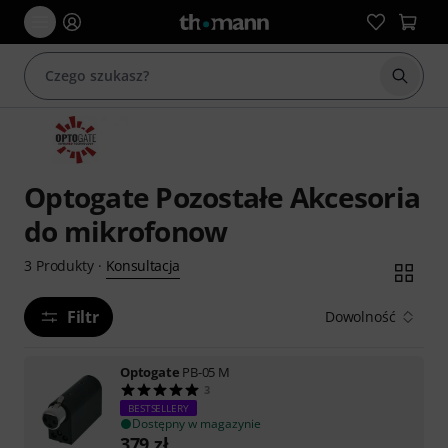
Rozpoc
Optogate Pozostałe Akcesoria
do mikrofonow
Konsultacja
3
Produkty
·
Filtr
Dowolność
Optogate
PB-05 M
3
BESTSELLERY
Dostępny w magazynie
379
zł