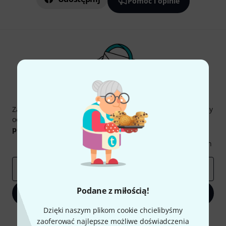
Pomoc i opinie
Thomann Newsletter
Zapisz się do Thomann Newsletter w języku polskim, a przy
odrobinie szczęścia możesz wygrać jeden z
50 bonów
podarunkowych
warty
50 €
!
Inspirujące treści
Oferty
Spostrzeżenia Thomann
E-mail
*
Podane z miłością!
Zapisz się teraz
Dzięki naszym plikom cookie chcielibyśmy
Klikając na „Zapisz się teraz”, wyrażasz zgodę na otrzymywanie
zaoferować najlepsze możliwe doświadczenia
materialów reklamowych przesyłanych drogą elektroniczną. Możesz