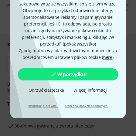
zakupowe wraz ze wszystkim, co się z tym wiąże.
zrezygnować z subskrypcji w dowolnym momencie. Więcej informacji na
temat newslettera można znaleźć w naszych
wytycznych dotyczących
Obejmuje to na przykład odpowiednie oferty,
ochrony danych ososbowych
.
spersonalizowane reklamy i zapamiętywanie
preferencji. Jeśli Ci to odpowiada, po prostu
* Wymagany
udziel zgody na używanie plików cookie do
preferencji, statystyk i marketingu, klikając „W
porządku!” (
pokaż wszystko
)
Kupuj i płać bezpiecznie
Zgodę można wycofać w dowolnym momencie za
pośrednictwem ustawień plików cookie (
here
)
W porządku!
Bezpieczna płatność przez Za pobraniem, Przelew
bankowy, PayPal, Blik lub Karta kredytowa.
Odrzuć ciasteczka
Więcej informacji
Twoje korzyści
·
Informacje prawne
Ochrona danych osobowych
3-letnia Gwarancja Thomann
30-dniowa gwarancja zwrotu pieniędzy