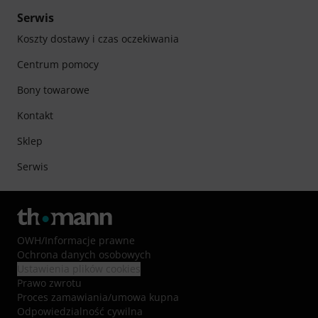
Serwis
Koszty dostawy i czas oczekiwania
Centrum pomocy
Bony towarowe
Kontakt
Sklep
Serwis
OWH
/
Informacje prawne
Ochrona danych osobowych
Ustawienia plików cookies
Prawo zwrotu
Proces zamawiania/umowa kupna
Odpowiedzialność cywilna