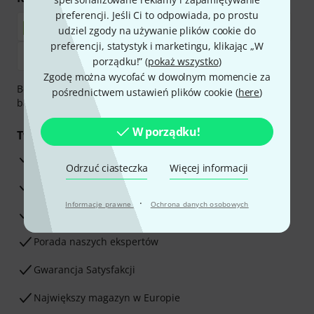
preferencji. Jeśli Ci to odpowiada, po prostu
udziel zgody na używanie plików cookie do
preferencji, statystyk i marketingu, klikając „W
porządku!” (
pokaż wszystko
)
Zgodę można wycofać w dowolnym momencie za
Bezpieczna płatność przez Za pobraniem, Przelew
pośrednictwem ustawień plików cookie (
here
)
bankowy, PayPal, Blik lub Karta kredytowa.
W porządku!
Twoje korzyści
3-letnia Gwarancja Thomann
Odrzuć ciasteczka
Więcej informacji
30-dniowa gwarancja zwrotu pieniędzy
·
Informacje prawne
Ochrona danych osobowych
Serwis Naprawczy
Porada naszych ekspertów
Gwarancja Satysfakcji
Największy magazyn w Europie