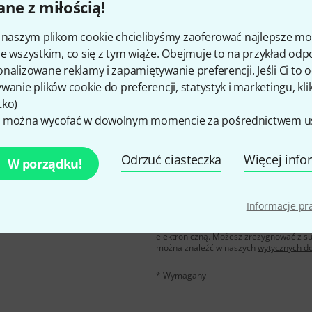
ne z miłością!
Czy podoba Ci się to co widzisz?
i naszym plikom cookie chcielibyśmy zaoferować najlepsze m
e wszystkim, co się z tym wiąże. Obejmuje to na przykład odp
Udostępnij
Pomoc i opinie
nalizowane reklamy i zapamiętywanie preferencji. Jeśli Ci to
wanie plików cookie do preferencji, statystyk i marketingu, kli
tko
)
 można wycofać w dowolnym momencie za pośrednictwem ust
Odrzuć ciasteczka
Więcej info
W porządku!
u polskim, a przy
E-mail
*
 z
50 bonów
Informacje p
Klikając na „Zapisz się teraz”, wyraża
elektroniczną. Możesz zrezygnować z s
można znaleźć w naszych
wytycznych d
* Wymagany