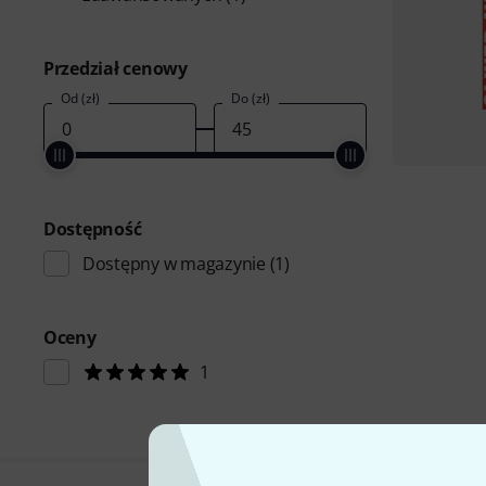
Przedział cenowy
Od (zł)
Do (zł)
Dostępność
Dostępny w magazynie
(1)
Oceny
1