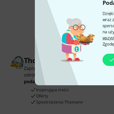
Poda
Dzięk
wraz z
sperso
na uży
wszys
Zgodę
Thomann Newsletter
Zapisz się do Thomann Newsletter w język
odrobinie szczęścia możesz wygrać jeden
podarunkowych
warty
50 €
!
Inspirujące treści
Oferty
Spostrzeżenia Thomann