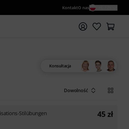
Kontakt
O nas
PL / ZŁ
ocznij wyszukiwanie od słowa kluczowego {searchTerm}
Konsultacja
Dowolność
45
zł
isations-Stilübungen