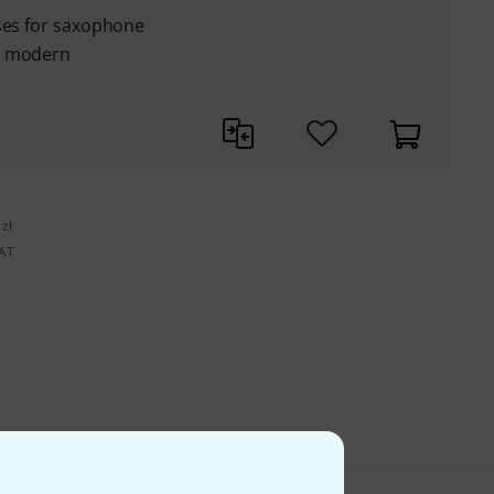
ises for saxophone
h modern
zł
VAT