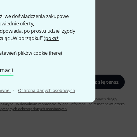
ożliwe doświadczenia zakupowe
owiednie oferty,
 odpowiada, po prostu udziel zgody
kając „W porządku!” (
pokaż
awień plików cookie (
here
)
rmacji
Zapisz się teraz
·
rawne
Ochrona danych osobowych
sz zgodę na otrzymywanie materialów reklamowych przesyłanych drogą
ubskrypcji w dowolnym momencie. Więcej informacji na temat newslettera
otyczących ochrony danych ososbowych
.