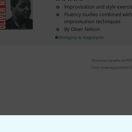
Improvisation and style exerc
Fluency studies combined wit
improvisation techniques
By Oliver Nelson
Dostępny w magazynie
Darmowa wysyłka od 900 
Ceny zawierają podatek 