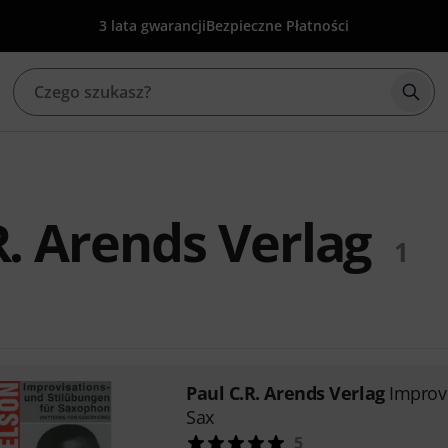
3 lata gwarancji
Bezpieczne Płatności
Rozp
R. Arends Verlag
1
Paul C.R. Arends Verlag
Improv
Sax
5