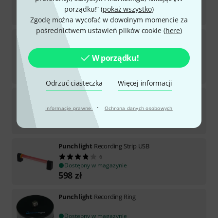
Dostępny w magazynie
porządku!” (
pokaż wszystko
)
68
zł
Zgodę można wycofać w dowolnym momencie za
pośrednictwem ustawień plików cookie (
here
)
Hagerty
Multimedia Care Set
Dostępny w magazynie
W porządku!
76
zł
608
zł
/ l
Odrzuć ciasteczka
Więcej informacji
Inter-Tech
Eterno KM-206R
Przedmiot dostępny w magazynie w ciągu około
·
Informacje prawne
Ochrona danych osobowych
tygodnia
81
zł
Punchlight
Recording Strip USB
6
Dostępny w magazynie
598
zł
Punchlight
Recording Ring
Dostępny w magazynie