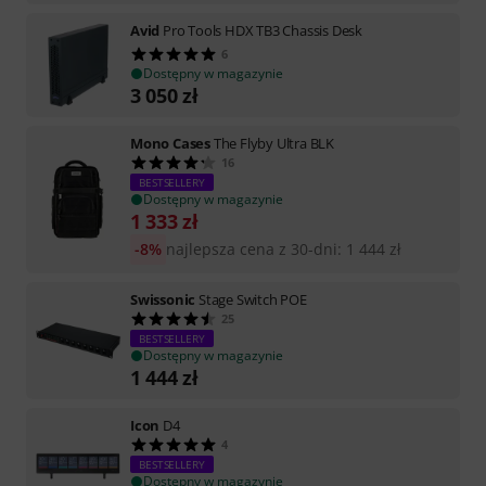
Avid
Pro Tools HDX TB3 Chassis Desk
6
Dostępny w magazynie
3 050
zł
Mono Cases
The Flyby Ultra BLK
16
BESTSELLERY
Dostępny w magazynie
1 333
zł
-8%
najlepsza cena z 30-dni
:
1 444
zł
Swissonic
Stage Switch POE
25
BESTSELLERY
Dostępny w magazynie
1 444
zł
Icon
D4
4
BESTSELLERY
Dostępny w magazynie