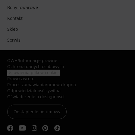
Bony towarowe
Kontakt
Sklep
Serwis
OWH
/
Informacje prawne
Ochrona danych osobowych
Ustawienia plików cookies
Prawo zwrotu
Proces zamawiania/umowa kupna
Odpowiedzialność cywilna
Oświadczenie o dostępności
Odstąpienie od umowy