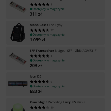
1
Dostępny w magazynie
311
zł
Mono Cases
The Flyby
27
Dostępny w magazynie
1 099
zł
SFP Transceiver
Netgear SFP 1Gbit (AGM731F)
1
Dostępny w magazynie
209
zł
Icon
D5
6
Dostępny w magazynie
683
zł
Punchlight
Recording Lamp USB RGB
80