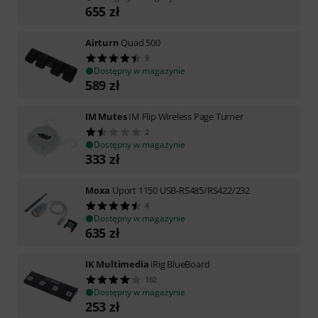
655
zł
Airturn
Quad 500
9
Dostępny w magazynie
589
zł
IM Mutes
IM Flip Wireless Page Turner
2
Dostępny w magazynie
333
zł
Moxa
Uport 1150 USB-RS485/RS422/232
4
Dostępny w magazynie
635
zł
IK Multimedia
iRig BlueBoard
162
Dostępny w magazynie
253
zł