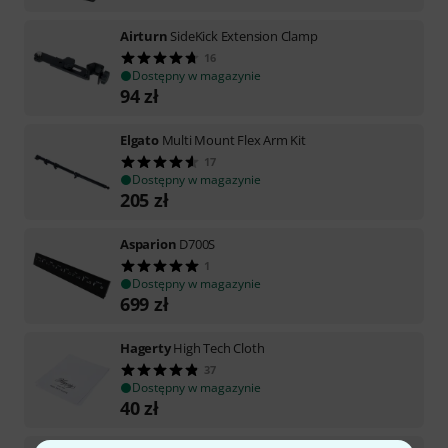
Airturn
SideKick Extension Clamp
16
Dostępny w magazynie
94
zł
Elgato
Multi Mount Flex Arm Kit
17
Dostępny w magazynie
205
zł
Asparion
D700S
1
Dostępny w magazynie
699
zł
Hagerty
High Tech Cloth
37
Dostępny w magazynie
40
zł