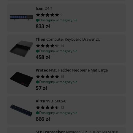
Icon
D4-T
9
Dostępny w magazynie
833
zł
Thon
Computer Keyboard Drawer 2U
46
Dostępny w magazynie
458
zł
Protec
NM5 Padded Neoprene Mat Large
15
Dostępny w magazynie
57
zł
Airturn
BT500S-6
13
Dostępny w magazynie
666
zł
SFP Transceiver
Netgear SFP+ 10Gbit (AXM761)