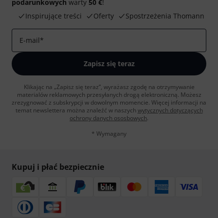
podarunkowych
warty
50 €
!
Inspirujące treści
Oferty
Spostrzeżenia Thomann
E-mail
*
Zapisz się teraz
Klikając na „Zapisz się teraz”, wyrażasz zgodę na otrzymywanie
materialów reklamowych przesyłanych drogą elektroniczną. Możesz
zrezygnować z subskrypcji w dowolnym momencie. Więcej informacji na
temat newslettera można znaleźć w naszych
wytycznych dotyczących
ochrony danych ososbowych
.
* Wymagany
Kupuj i płać bezpiecznie