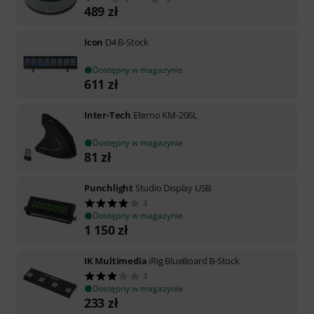
489
zł
Icon
D4 B-Stock
Dostępny w magazynie
611
zł
Inter-Tech
Eterno KM-206L
Dostępny w magazynie
81
zł
Punchlight
Studio Display USB
3
Dostępny w magazynie
1 150
zł
IK Multimedia
iRig BlueBoard B-Stock
3
Dostępny w magazynie
233
zł