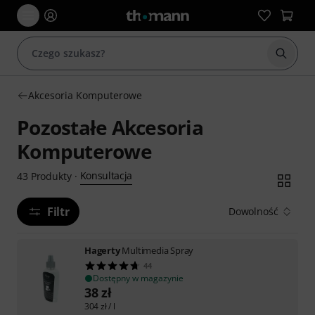
Rozpoc
Akcesoria Komputerowe
Pozostałe Akcesoria
Komputerowe
Konsultacja
43
Produkty
·
Filtr
Dowolność
Hagerty
Multimedia Spray
44
Dostępny w magazynie
38
zł
304
zł
/ l