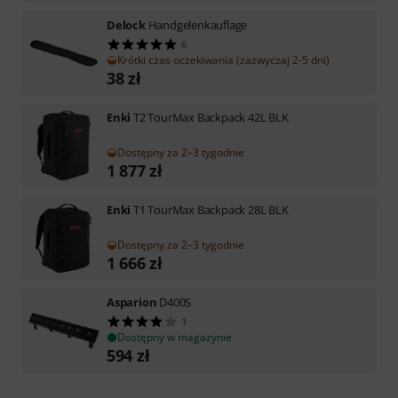
Delock
Handgelenkauflage
6
Krótki czas oczekiwania (zazwyczaj 2-5 dni)
38
zł
Enki
T2 TourMax Backpack 42L BLK
Dostępny za 2–3 tygodnie
1 877
zł
Enki
T1 TourMax Backpack 28L BLK
Dostępny za 2–3 tygodnie
1 666
zł
Asparion
D400S
1
Dostępny w magazynie
594
zł