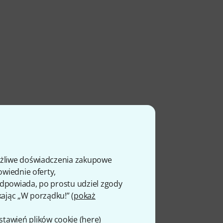
ożliwe doświadczenia zakupowe
owiednie oferty,
 odpowiada, po prostu udziel zgody
kając „W porządku!” (
pokaż
awień plików cookie (
here
)