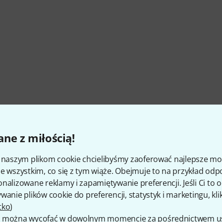
ne z miłością!
i naszym plikom cookie chcielibyśmy zaoferować najlepsze m
e wszystkim, co się z tym wiąże. Obejmuje to na przykład odp
nalizowane reklamy i zapamiętywanie preferencji. Jeśli Ci to
wanie plików cookie do preferencji, statystyk i marketingu, kli
tko
)
 można wycofać w dowolnym momencie za pośrednictwem ust