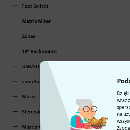
Foot Switch
Matrix Mixer
Zones
19" Rackmount
USB/SD Direct Record
Poda
simultaneously used channels
Dzięk
Mic-In
wraz z
sperso
Stereo-In
na uży
wszys
Master Out
Zgodę