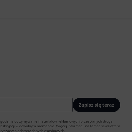
Zapisz się teraz
sz zgodę na otrzymywanie materialów reklamowych przesyłanych drogą
ubskrypcji w dowolnym momencie. Więcej informacji na temat newslettera
otyczących ochrony danych ososbowych
.