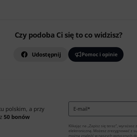
Czy podoba Ci się to co widzisz?
Udostępnij
Pomoc i opinie
u polskim, a przy
E-mail
*
 z
50 bonów
Klikając na „Zapisz się teraz”, wyraża
elektroniczną. Możesz zrezygnować z s
można znaleźć w naszych
wytycznych d