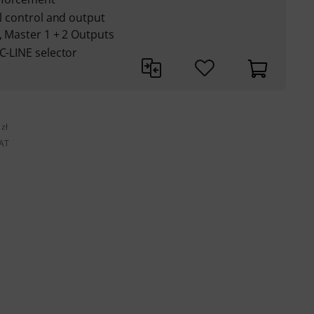
el control and output
, Master 1 + 2 Outputs
C-LINE selector
zł
VAT