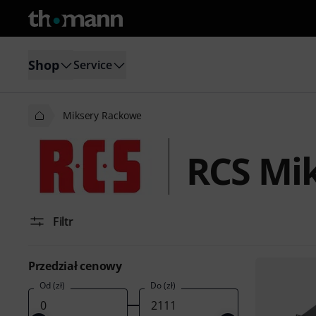
Shop
Service
Miksery Rackowe
RCS Mi
Filtr
Przedział cenowy
Od (zł)
Do (zł)