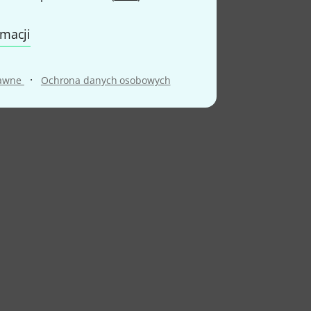
rmacji
·
rawne
Ochrona danych osobowych