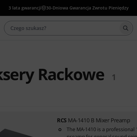
3 lata gwarancji
30-Dniowa Gwarancja Zwrotu Pieniędzy
Rozp
ksery Rackowe
1
RCS
MA-1410 B Mixer Preamp
The MA-1410 is a professional
preamp for general sound rei