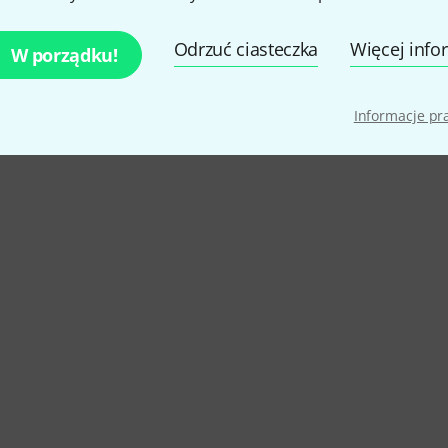
Odrzuć ciasteczka
Więcej info
W porządku!
Informacje p