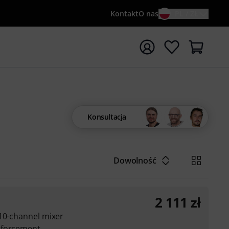
Kontakt
O nas
PL / ZŁ
ocznij wyszukiwanie od słowa kluczowego {searchTerm}
Konsultacja
Dowolność
2 111
zł
 10-channel mixer
nforcement