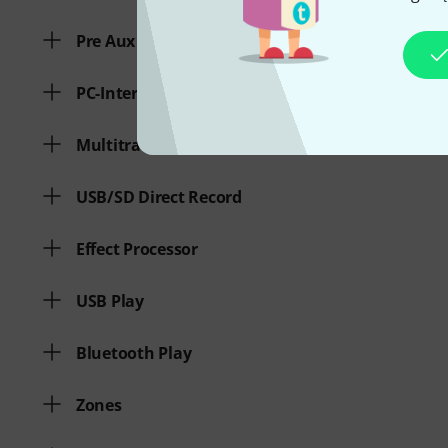
Pre Aux max.
PC-Interface
Multitrack-Recording
USB/SD Direct Record
Effect Processor
USB Play
Bluetooth Play
Zones