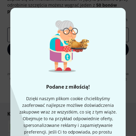
odrobinie szczęścia możesz wygrać jeden z
50 bonów
podarunkowych
warty
50 €
!
Inspirujące treści
Oferty
Spostrzeżenia Thomann
E-mail
*
Zapisz się teraz
Klikając na „Zapisz się teraz”, wyrażasz zgodę na otrzymywanie
materialów reklamowych przesyłanych drogą elektroniczną. Możesz
zrezygnować z subskrypcji w dowolnym momencie. Więcej informacji na
temat newslettera można znaleźć w naszych
wytycznych dotyczących
ochrony danych ososbowych
.
Podane z miłością!
* Wymagany
Dzięki naszym plikom cookie chcielibyśmy
zaoferować najlepsze możliwe doświadczenia
zakupowe wraz ze wszystkim, co się z tym wiąże.
Kupuj i płać bezpiecznie
Obejmuje to na przykład odpowiednie oferty,
spersonalizowane reklamy i zapamiętywanie
preferencji. Jeśli Ci to odpowiada, po prostu