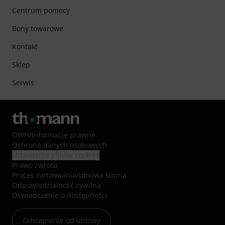
Centrum pomocy
Bony towarowe
Kontakt
Sklep
Serwis
OWH
/
Informacje prawne
Ochrona danych osobowych
Ustawienia plików cookies
Prawo zwrotu
Proces zamawiania/umowa kupna
Odpowiedzialność cywilna
Oświadczenie o dostępności
Odstąpienie od umowy