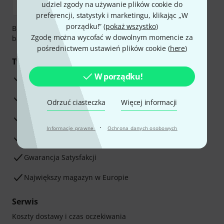
udziel zgody na używanie plików cookie do
preferencji, statystyk i marketingu, klikając „W
porządku!” (
pokaż wszystko
)
Bezpieczna płatność przez Za pobraniem, Przelew
Zgodę można wycofać w dowolnym momencie za
bankowy, PayPal, Blik lub Karta kredytowa.
pośrednictwem ustawień plików cookie (
here
)
Twoje korzyści
W porządku!
3-letnia Gwarancja Thomann
30-dniowa gwarancja zwrotu pieniędzy
Odrzuć ciasteczka
Więcej informacji
Serwis Naprawczy
·
Informacje prawne
Ochrona danych osobowych
Porada naszych ekspertów
Gwarancja Satysfakcji
Największy magazyn w Europie
Serwis
Koszty dostawy i czas oczekiwania