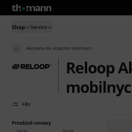
Shop
Service
Akcesoria do urządzeń mobilnych
Reloop A
mobilny
Filtr
Przedział cenowy
Od (zł)
Do (zł)