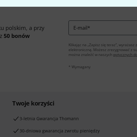
u polskim, a przy
E-mail
*
 z
50 bonów
Klikając na „Zapisz się teraz”, wyraża
elektroniczną. Możesz zrezygnować z s
można znaleźć w naszych
wytycznych d
* Wymagany
Twoje korzyści
3-letnia Gwarancja Thomann
30-dniowa gwarancja zwrotu pieniędzy