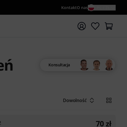
Kontakt
O nas
PL / ZŁ
ocznij wyszukiwanie od słowa kluczowego {searchTerm}
eń
Konsultacja
Dowolność
70
zł
2