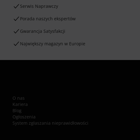
Serwis Naprawczy
Porada naszych ekspertów
Gwarancja Satysfakcji
Największy magazyn w Europie
O nas
Kariera
Blog
Ogłoszenia
System zgłaszania nieprawidłowości