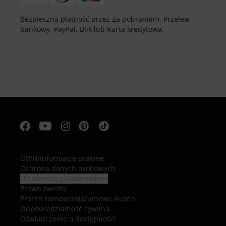
Bezpieczna płatność przez Za pobraniem, Przelew
bankowy, PayPal, Blik lub Karta kredytowa.
OWH
/
Informacje prawne
Ochrona danych osobowych
Ustawienia plików cookies
Prawo zwrotu
Proces zamawiania/umowa kupna
Odpowiedzialność cywilna
Oświadczenie o dostępności