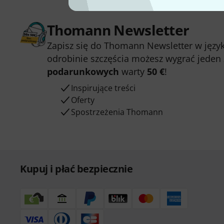
Thomann Newsletter
Zapisz się do Thomann Newsletter w język
odrobinie szczęścia możesz wygrać jeden
podarunkowych
warty
50 €
!
Inspirujące treści
Oferty
Spostrzeżenia Thomann
Kupuj i płać bezpiecznie