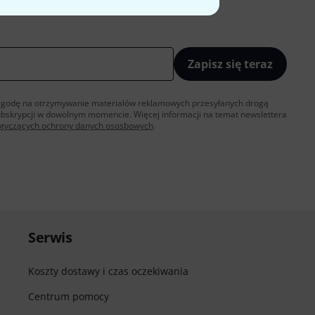
Zapisz się teraz
sz zgodę na otrzymywanie materialów reklamowych przesyłanych drogą
ubskrypcji w dowolnym momencie. Więcej informacji na temat newslettera
otyczących ochrony danych ososbowych
.
Serwis
Koszty dostawy i czas oczekiwania
Centrum pomocy