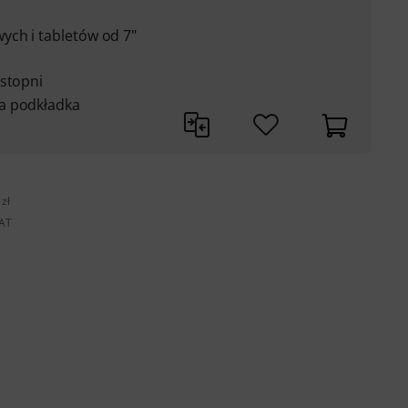
ch i tabletów od 7"
 stopni
a podkładka
zł
VAT