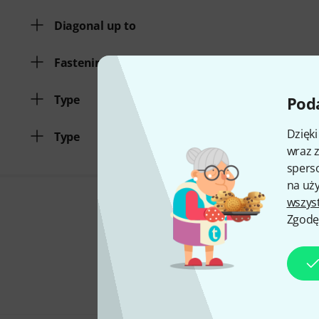
Diagonal up to
Fastening
Type
Poda
Dzięk
Type
wraz z
sperso
na uży
wszys
Zgodę