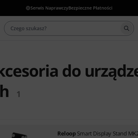
Serwis Naprawczy
Bezpieczne Płatności
Rozp
kcesoria do urządz
ch
1
Reloop
Smart Display Stand MK