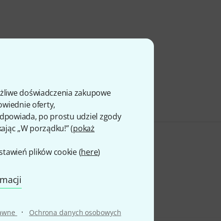
ożliwe doświadczenia zakupowe
owiednie oferty,
 odpowiada, po prostu udziel zgody
kając „W porządku!” (
pokaż
awień plików cookie (
here
)
rmacji
·
rawne
Ochrona danych osobowych