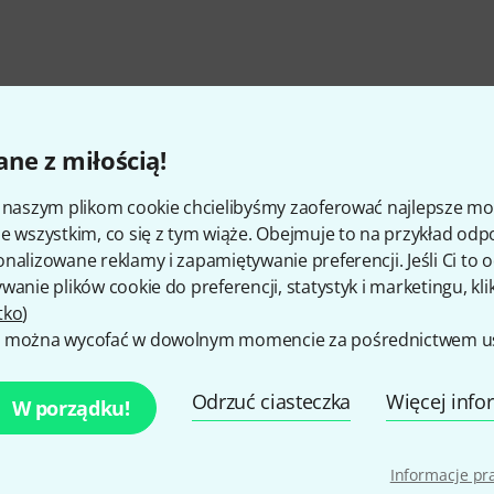
ne z miłością!
i naszym plikom cookie chcielibyśmy zaoferować najlepsze m
e wszystkim, co się z tym wiąże. Obejmuje to na przykład odp
nalizowane reklamy i zapamiętywanie preferencji. Jeśli Ci to
wanie plików cookie do preferencji, statystyk i marketingu, kli
tko
)
Czy podoba Ci się to co widzisz?
 można wycofać w dowolnym momencie za pośrednictwem ust
Udostępnij
Pomoc i opinie
Odrzuć ciasteczka
Więcej info
W porządku!
Informacje p