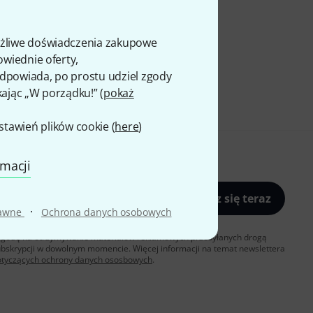
ożliwe doświadczenia zakupowe
owiednie oferty,
 odpowiada, po prostu udziel zgody
kając „W porządku!” (
pokaż
awień plików cookie (
here
)
rmacji
Zapisz się teraz
·
rawne
Ochrona danych osobowych
sz zgodę na otrzymywanie materialów reklamowych przesyłanych drogą
ubskrypcji w dowolnym momencie. Więcej informacji na temat newslettera
otyczących ochrony danych ososbowych
.