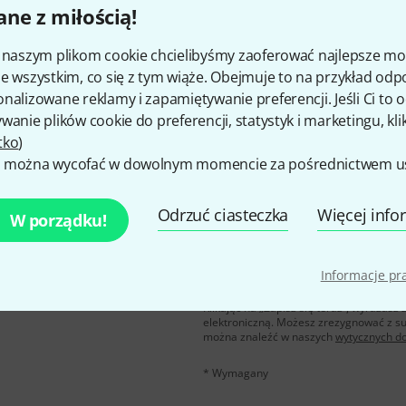
ne z miłością!
Czy podoba Ci się to co widzisz?
i naszym plikom cookie chcielibyśmy zaoferować najlepsze m
e wszystkim, co się z tym wiąże. Obejmuje to na przykład odp
Udostępnij
Pomoc i opinie
nalizowane reklamy i zapamiętywanie preferencji. Jeśli Ci to
wanie plików cookie do preferencji, statystyk i marketingu, kli
tko
)
 można wycofać w dowolnym momencie za pośrednictwem ust
Odrzuć ciasteczka
Więcej info
W porządku!
u polskim, a przy
E-mail
*
Informacje p
 z
50 bonów
Klikając na „Zapisz się teraz”, wyraża
elektroniczną. Możesz zrezygnować z s
można znaleźć w naszych
wytycznych d
* Wymagany