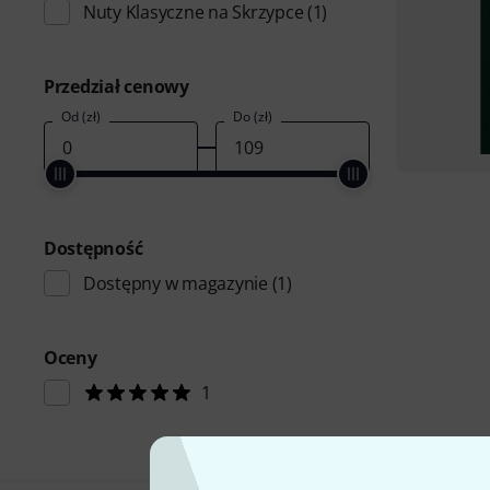
Nuty Klasyczne na Skrzypce
(1)
Przedział cenowy
Od (zł)
Do (zł)
Dostępność
Dostępny w magazynie
(1)
Oceny
1