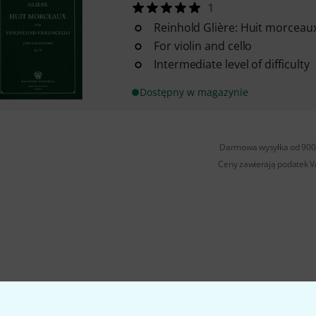
1
Reinhold Glière: Huit morceaux
For violin and cello
Intermediate level of difficulty
Dostępny w magazynie
Darmowa wysyłka od 900 
Ceny zawierają podatek 