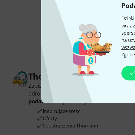
Poda
Dzięk
wraz z
sperso
na uży
wszys
Zgodę
Thomann Newsletter
Zapisz się do Thomann Newsletter w język
odrobinie szczęścia możesz wygrać jeden
podarunkowych
warty
50 €
!
Inspirujące treści
Oferty
Spostrzeżenia Thomann