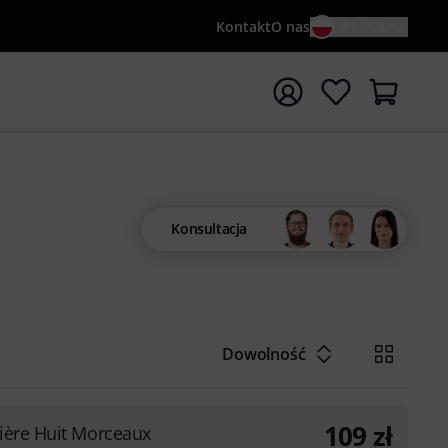
Kontakt
O nas
PL / ZŁ
ocznij wyszukiwanie od słowa kluczowego {searchTerm}
Konsultacja
Dowolność
109
zł
ière Huit Morceaux