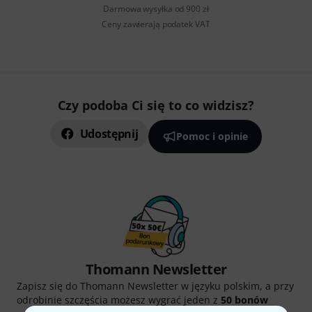
Darmowa wysyłka od 900 zł
Ceny zawierają podatek VAT
Czy podoba Ci się to co widzisz?
Udostępnij
Pomoc i opinie
Thomann Newsletter
Zapisz się do Thomann Newsletter w języku polskim, a przy
odrobinie szczęścia możesz wygrać jeden z
50 bonów