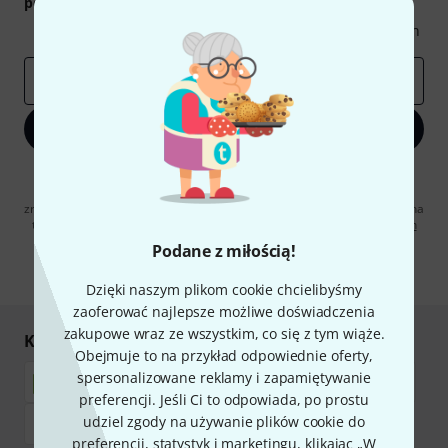
podarunkowych
warty
50 €
!
Inspirujące treści
Oferty
Spostrzeżenia Thomann
E-mail
*
Zapisz się teraz
Klikając na „Zapisz się teraz”, wyrażasz zgodę na otrzymywanie
materialów reklamowych przesyłanych drogą elektroniczną. Możesz
zrezygnować z subskrypcji w dowolnym momencie. Więcej informacji na
temat newslettera można znaleźć w naszych
wytycznych dotyczących
ochrony danych ososbowych
.
Podane z miłością!
* Wymagany
Dzięki naszym plikom cookie chcielibyśmy
zaoferować najlepsze możliwe doświadczenia
zakupowe wraz ze wszystkim, co się z tym wiąże.
Kupuj i płać bezpiecznie
Obejmuje to na przykład odpowiednie oferty,
spersonalizowane reklamy i zapamiętywanie
preferencji. Jeśli Ci to odpowiada, po prostu
udziel zgody na używanie plików cookie do
preferencji, statystyk i marketingu, klikając „W