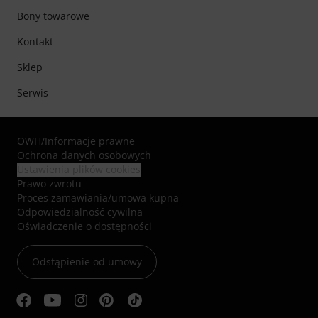
Bony towarowe
Kontakt
Sklep
Serwis
OWH
/
Informacje prawne
Ochrona danych osobowych
Ustawienia plików cookies
Prawo zwrotu
Proces zamawiania/umowa kupna
Odpowiedzialność cywilna
Oświadczenie o dostępności
Odstąpienie od umowy