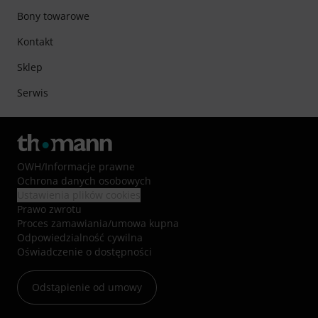
Bony towarowe
Kontakt
Sklep
Serwis
OWH
/
Informacje prawne
Ochrona danych osobowych
Ustawienia plików cookies
Prawo zwrotu
Proces zamawiania/umowa kupna
Odpowiedzialność cywilna
Oświadczenie o dostępności
Odstąpienie od umowy