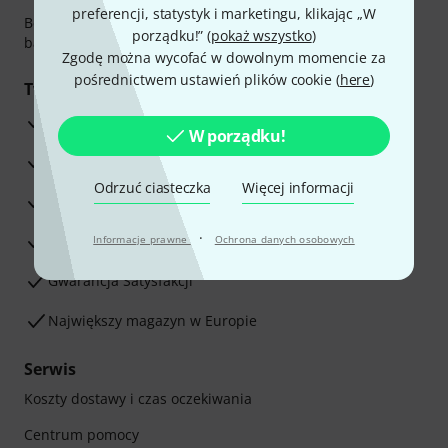
preferencji, statystyk i marketingu, klikając „W
Bezpieczna płatność przez Za pobraniem, Przelew
porządku!” (
pokaż wszystko
)
bankowy, PayPal, Blik lub Karta kredytowa.
Zgodę można wycofać w dowolnym momencie za
pośrednictwem ustawień plików cookie (
here
)
Twoje korzyści
3-letnia Gwarancja Thomann
W porządku!
30-dniowa gwarancja zwrotu pieniędzy
Odrzuć ciasteczka
Więcej informacji
Serwis Naprawczy
·
Porada naszych ekspertów
Informacje prawne
Ochrona danych osobowych
Gwarancja Satysfakcji
Największy magazyn w Europie
Serwis
Koszty dostawy i czas oczekiwania
Centrum pomocy