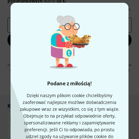
podarunkowych
warty
50 €
!
Inspirujące treści
Oferty
Spostrzeżenia Thomann
E-mail
*
Zapisz się teraz
Klikając na „Zapisz się teraz”, wyrażasz zgodę na otrzymywanie
materialów reklamowych przesyłanych drogą elektroniczną. Możesz
zrezygnować z subskrypcji w dowolnym momencie. Więcej informacji na
temat newslettera można znaleźć w naszych
wytycznych dotyczących
ochrony danych ososbowych
.
Podane z miłością!
* Wymagany
Dzięki naszym plikom cookie chcielibyśmy
zaoferować najlepsze możliwe doświadczenia
Kupuj i płać bezpiecznie
zakupowe wraz ze wszystkim, co się z tym wiąże.
Obejmuje to na przykład odpowiednie oferty,
spersonalizowane reklamy i zapamiętywanie
preferencji. Jeśli Ci to odpowiada, po prostu
udziel zgody na używanie plików cookie do