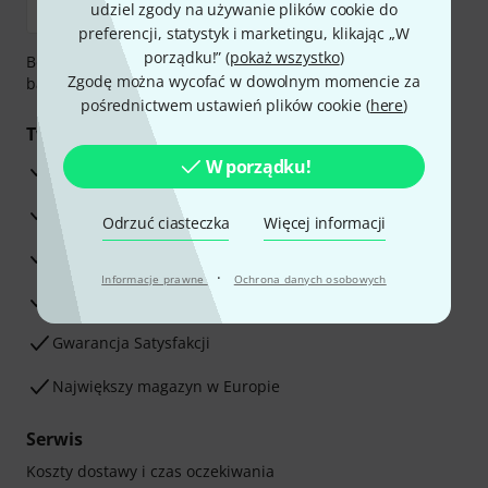
udziel zgody na używanie plików cookie do
preferencji, statystyk i marketingu, klikając „W
porządku!” (
pokaż wszystko
)
Bezpieczna płatność przez Za pobraniem, Przelew
Zgodę można wycofać w dowolnym momencie za
bankowy, PayPal, Blik lub Karta kredytowa.
pośrednictwem ustawień plików cookie (
here
)
Twoje korzyści
W porządku!
3-letnia Gwarancja Thomann
30-dniowa gwarancja zwrotu pieniędzy
Odrzuć ciasteczka
Więcej informacji
Serwis Naprawczy
·
Informacje prawne
Ochrona danych osobowych
Porada naszych ekspertów
Gwarancja Satysfakcji
Największy magazyn w Europie
Serwis
Koszty dostawy i czas oczekiwania