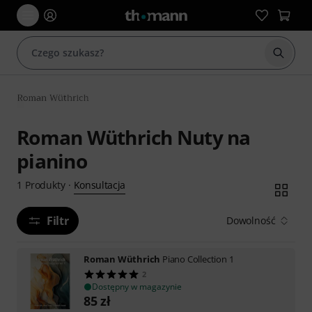
Rozpoc
Roman Wüthrich Nuty na
pianino
Konsultacja
1
Produkty
·
Filtr
Dowolność
Roman Wüthrich
Piano Collection 1
2
Dostępny w magazynie
85
zł