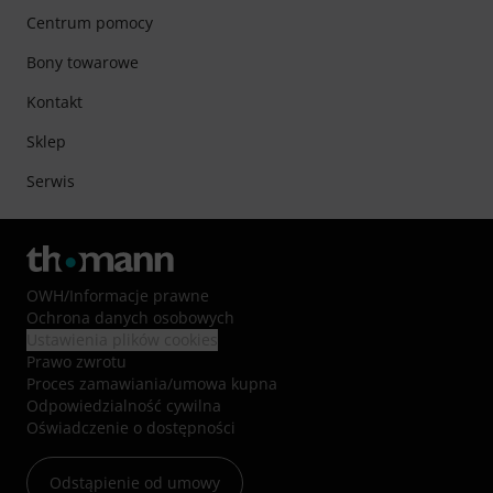
Centrum pomocy
Bony towarowe
Kontakt
Sklep
Serwis
OWH
/
Informacje prawne
Ochrona danych osobowych
Ustawienia plików cookies
Prawo zwrotu
Proces zamawiania/umowa kupna
Odpowiedzialność cywilna
Oświadczenie o dostępności
Odstąpienie od umowy