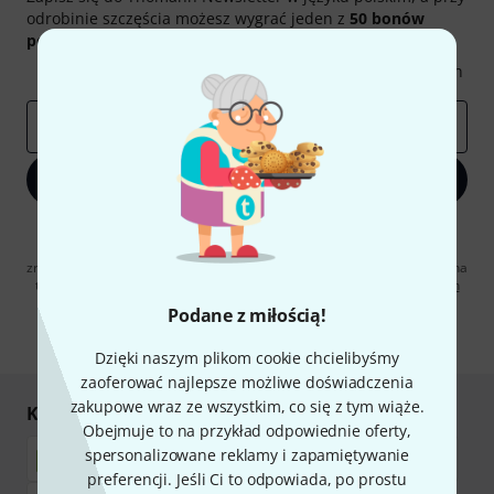
odrobinie szczęścia możesz wygrać jeden z
50 bonów
podarunkowych
warty
50 €
!
Inspirujące treści
Oferty
Spostrzeżenia Thomann
E-mail
*
Zapisz się teraz
Klikając na „Zapisz się teraz”, wyrażasz zgodę na otrzymywanie
materialów reklamowych przesyłanych drogą elektroniczną. Możesz
zrezygnować z subskrypcji w dowolnym momencie. Więcej informacji na
temat newslettera można znaleźć w naszych
wytycznych dotyczących
ochrony danych ososbowych
.
Podane z miłością!
* Wymagany
Dzięki naszym plikom cookie chcielibyśmy
zaoferować najlepsze możliwe doświadczenia
zakupowe wraz ze wszystkim, co się z tym wiąże.
Kupuj i płać bezpiecznie
Obejmuje to na przykład odpowiednie oferty,
spersonalizowane reklamy i zapamiętywanie
preferencji. Jeśli Ci to odpowiada, po prostu