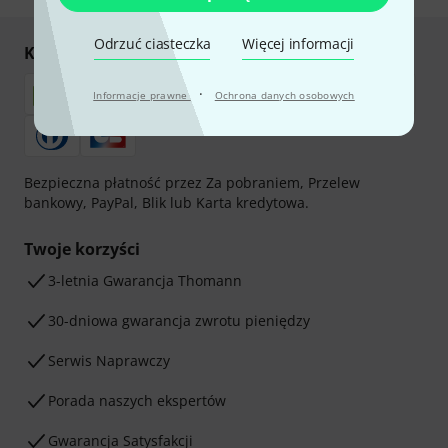
Odrzuć ciasteczka
Więcej informacji
Kupuj i płać bezpiecznie
·
Informacje prawne
Ochrona danych osobowych
Bezpieczna płatność przez Za pobraniem, Przelew
bankowy, PayPal, Blik lub Karta kredytowa.
Twoje korzyści
3-letnia Gwarancja Thomann
30-dniowa gwarancja zwrotu pieniędzy
Serwis Naprawczy
Porada naszych ekspertów
Gwarancja Satysfakcji