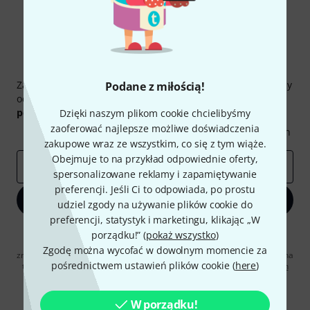
Thomann Newsletter
Zapisz się do Thomann Newsletter w języku polskim, a przy
Podane z miłością!
odrobinie szczęścia możesz wygrać jeden z
50 bonów
podarunkowych
warty
50 €
!
Dzięki naszym plikom cookie chcielibyśmy
zaoferować najlepsze możliwe doświadczenia
Inspirujące treści
Oferty
Spostrzeżenia Thomann
zakupowe wraz ze wszystkim, co się z tym wiąże.
Obejmuje to na przykład odpowiednie oferty,
E-mail
*
spersonalizowane reklamy i zapamiętywanie
preferencji. Jeśli Ci to odpowiada, po prostu
Zapisz się teraz
udziel zgody na używanie plików cookie do
preferencji, statystyk i marketingu, klikając „W
Klikając na „Zapisz się teraz”, wyrażasz zgodę na otrzymywanie
porządku!” (
pokaż wszystko
)
materialów reklamowych przesyłanych drogą elektroniczną. Możesz
Zgodę można wycofać w dowolnym momencie za
zrezygnować z subskrypcji w dowolnym momencie. Więcej informacji na
pośrednictwem ustawień plików cookie (
here
)
temat newslettera można znaleźć w naszych
wytycznych dotyczących
ochrony danych ososbowych
.
* Wymagany
W porządku!