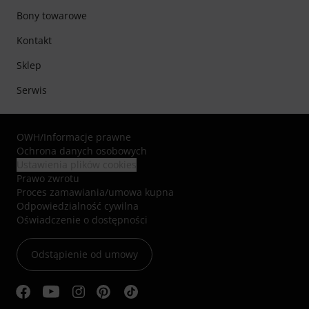
Bony towarowe
Kontakt
Sklep
Serwis
OWH
/
Informacje prawne
Ochrona danych osobowych
Ustawienia plików cookies
Prawo zwrotu
Proces zamawiania/umowa kupna
Odpowiedzialność cywilna
Oświadczenie o dostępności
Odstąpienie od umowy