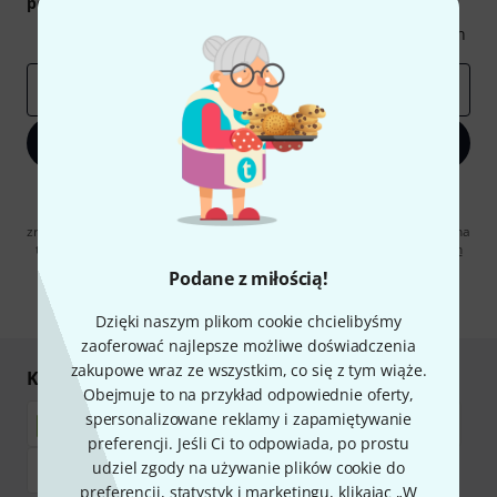
podarunkowych
warty
50 €
!
Inspirujące treści
Oferty
Spostrzeżenia Thomann
E-mail
*
Zapisz się teraz
Klikając na „Zapisz się teraz”, wyrażasz zgodę na otrzymywanie
materialów reklamowych przesyłanych drogą elektroniczną. Możesz
zrezygnować z subskrypcji w dowolnym momencie. Więcej informacji na
temat newslettera można znaleźć w naszych
wytycznych dotyczących
ochrony danych ososbowych
.
Podane z miłością!
* Wymagany
Dzięki naszym plikom cookie chcielibyśmy
zaoferować najlepsze możliwe doświadczenia
zakupowe wraz ze wszystkim, co się z tym wiąże.
Kupuj i płać bezpiecznie
Obejmuje to na przykład odpowiednie oferty,
spersonalizowane reklamy i zapamiętywanie
preferencji. Jeśli Ci to odpowiada, po prostu
udziel zgody na używanie plików cookie do
preferencji, statystyk i marketingu, klikając „W