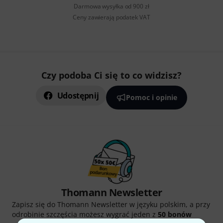
Darmowa wysyłka od 900 zł
Ceny zawierają podatek VAT
Czy podoba Ci się to co widzisz?
Udostępnij
Pomoc i opinie
Thomann Newsletter
Zapisz się do Thomann Newsletter w języku polskim, a przy
odrobinie szczęścia możesz wygrać jeden z
50 bonów