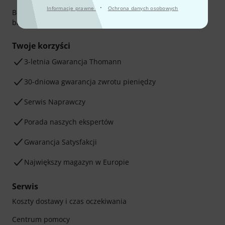
·
Informacje prawne
Ochrona danych osobowych
Bezpieczna płatność przez Za pobraniem, Przelew
bankowy, PayPal, Blik lub Karta kredytowa.
Twoje korzyści
3-letnia Gwarancja Thomann
30-dniowa gwarancja zwrotu pieniędzy
Serwis Naprawczy
Porada naszych ekspertów
Gwarancja Satysfakcji
Największy magazyn w Europie
Serwis
Koszty dostawy i czas oczekiwania
Centrum pomocy