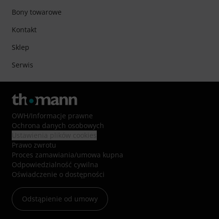
Bony towarowe
Kontakt
Sklep
Serwis
OWH
/
Informacje prawne
Ochrona danych osobowych
Ustawienia plików cookies
Prawo zwrotu
Proces zamawiania/umowa kupna
Odpowiedzialność cywilna
Oświadczenie o dostępności
Odstąpienie od umowy