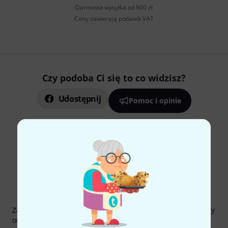
Darmowa wysyłka od 900 zł
Ceny zawierają podatek VAT
Czy podoba Ci się to co widzisz?
Udostępnij
Pomoc i opinie
Thomann Newsletter
Zapisz się do Thomann Newsletter w języku polskim, a przy
odrobinie szczęścia możesz wygrać jeden z
50 bonów