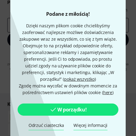
podarunkowych
warty
50 €
!
Inspirujące treści
Oferty
Spostrzeżenia Thomann
Podane z miłością!
E-mail
*
Dzięki naszym plikom cookie chcielibyśmy
zaoferować najlepsze możliwe doświadczenia
zakupowe wraz ze wszystkim, co się z tym wiąże.
Zapisz się teraz
Obejmuje to na przykład odpowiednie oferty,
spersonalizowane reklamy i zapamiętywanie
Klikając na „Zapisz się teraz”, wyrażasz zgodę na otrzymywanie
preferencji. Jeśli Ci to odpowiada, po prostu
materialów reklamowych przesyłanych drogą elektroniczną. Możesz
zrezygnować z subskrypcji w dowolnym momencie. Więcej informacji na
udziel zgody na używanie plików cookie do
temat newslettera można znaleźć w naszych
wytycznych dotyczących
preferencji, statystyk i marketingu, klikając „W
ochrony danych ososbowych
.
porządku!” (
pokaż wszystko
)
* Wymagany
Zgodę można wycofać w dowolnym momencie za
pośrednictwem ustawień plików cookie (
here
)
Kupuj i płać bezpiecznie
W porządku!
Odrzuć ciasteczka
Więcej informacji