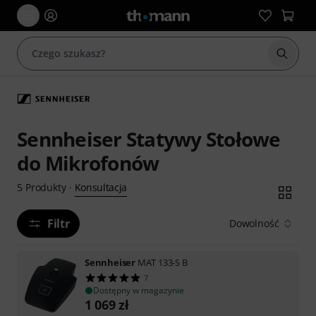
Rozpoc
Sennheiser Statywy Stołowe
do Mikrofonów
Konsultacja
5
Produkty
·
Filtr
Dowolność
Sennheiser
MAT 133-S B
7
Dostępny w magazynie
1 069
zł