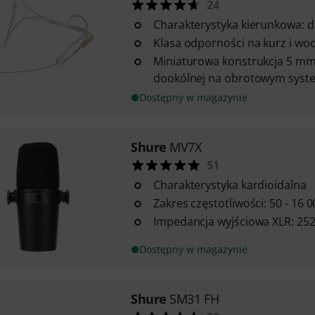
24
Charakterystyka kierunkowa: 
Klasa odporności na kurz i wod
Miniaturowa konstrukcja 5 mm
dookólnej na obrotowym system
Dostępny w magazynie
Shure
MV7X
51
Charakterystyka kardioidalna
Zakres częstotliwości: 50 - 16 
Impedancja wyjściowa XLR: 252
Dostępny w magazynie
Shure
SM31 FH