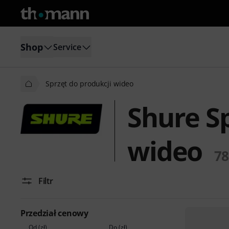
Shop
Service
Sprzęt do produkcji wideo
Shure Sp
wideo
78
Filtr
Przedział cenowy
Od (zł)
Do (zł)