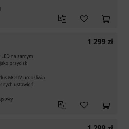
l
1 299
zł
y LED na samym
jako przycisk
Plus MOTIV umożliwia
asnych ustawień
ząsowy
1 299
zł