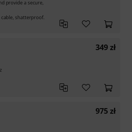
d provide a secure,
cable, shatterproof.
349
zł
z
975
zł