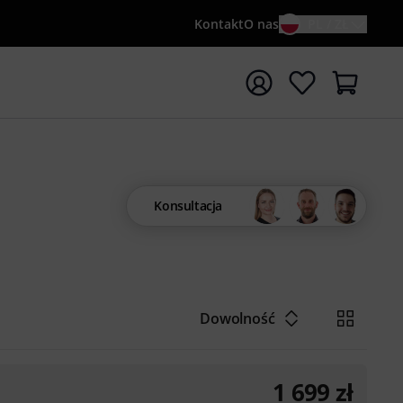
Kontakt
O nas
PL / ZŁ
ocznij wyszukiwanie od słowa kluczowego {searchTerm}
Konsultacja
Dowolność
1 699
zł