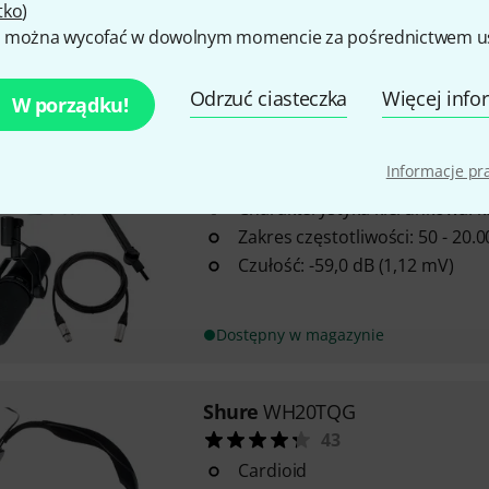
tko
)
Zakres częstotliwości: G59 (47
 można wycofać w dowolnym momencie za pośrednictwem ust
Zakres transmisji: 20 - 20 000 
Odrzuć ciasteczka
Więcej info
Dostępny w magazynie
W porządku!
Informacje p
Shure
SM 7 B Podcast Bundle
Charakterystyka kierunkowa: k
Zakres częstotliwości: 50 - 20.
Czułość: -59,0 dB (1,12 mV)
Dostępny w magazynie
Shure
WH20TQG
43
Cardioid