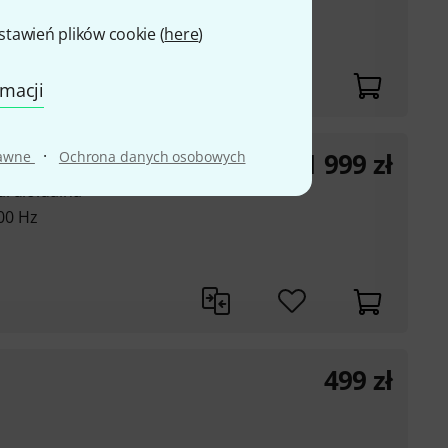
0-514 MHz)
awień plików cookie (
here
)
Hz
rmacji
·
1 999
zł
rawne
Ochrona danych osobowych
ardioidalna
000 Hz
499
zł