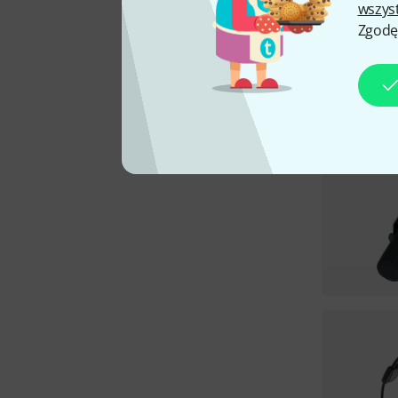
wszys
Zgodę