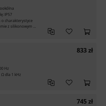
dookólna
ę: IP57
 o charakterystyce
ie z silikonowym ...
833
zł
000 Hz
 Ω dla 1 kHz
745
zł