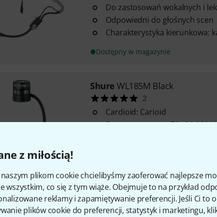
Do zastosowań wokalnych i lek
Odpowiedni do głośnych scen
Charakterystyka kierunkowa: k
Dostępny w magazynie
Shure
WL185M Black
2
Cardioid: Carioid
Frequency range: 70 - 20,000 H
Max. SPL: 140.5 dB
ne z miłością!
Dostępny w magazynie
i naszym plikom cookie chcielibyśmy zaoferować najlepsze m
e wszystkim, co się z tym wiąże. Obejmuje to na przykład odp
Shure
SLXD15 G59
nalizowane reklamy i zapamiętywanie preferencji. Jeśli Ci to
Zestaw składający się z 1× odb
wanie plików cookie do preferencji, statystyk i marketingu, kli
oraz 1× nadajnika SLXD1