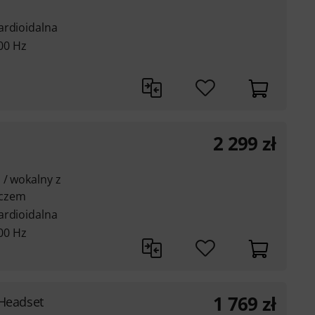
ardioidalna
000 Hz
2 299
zł
 / wokalny z
czem
ardioidalna
000 Hz
1 769
zł
Headset