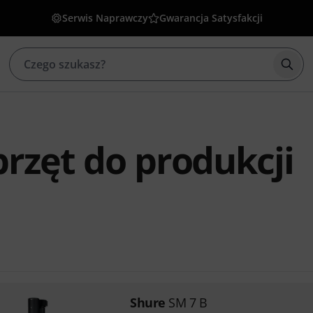
Serwis Naprawczy
Gwarancja Satysfakcji
Rozp
rzęt do produkcji
Shure
SM 7 B