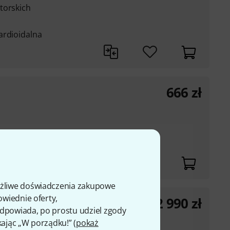
torskich
ardioidalna
666
zł
z
ożliwe doświadczenia zakupowe
owiednie oferty,
2 990
zł
 odpowiada, po prostu udziel zgody
iornika Shure SLXD5
kając „W porządku!” (
pokaż