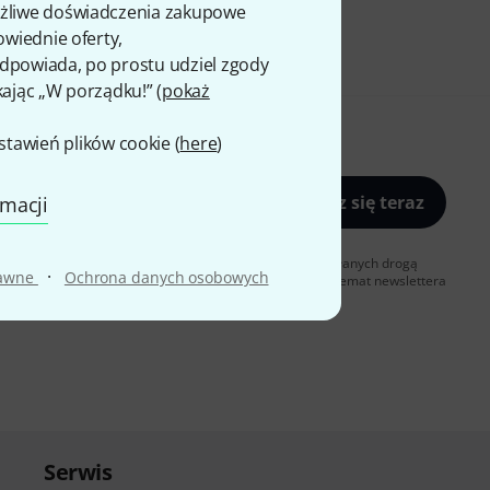
ożliwe doświadczenia zakupowe
owiednie oferty,
 odpowiada, po prostu udziel zgody
kając „W porządku!” (
pokaż
awień plików cookie (
here
)
Zapisz się teraz
rmacji
sz zgodę na otrzymywanie materialów reklamowych przesyłanych drogą
·
rawne
Ochrona danych osobowych
ubskrypcji w dowolnym momencie. Więcej informacji na temat newslettera
otyczących ochrony danych ososbowych
.
Serwis