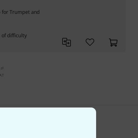
o for Trumpet and
of difficulty
zł
VAT