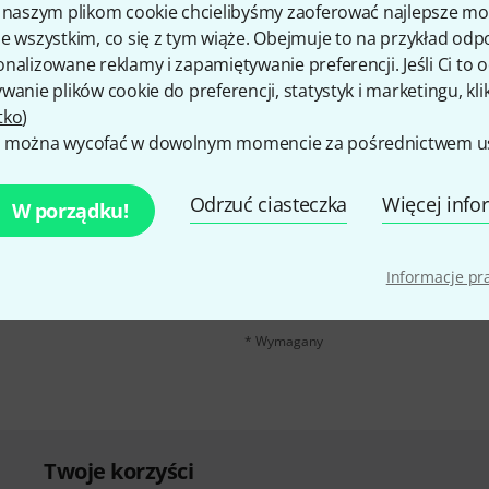
Udostępnij
Pomoc i opinie
i naszym plikom cookie chcielibyśmy zaoferować najlepsze m
e wszystkim, co się z tym wiąże. Obejmuje to na przykład odp
nalizowane reklamy i zapamiętywanie preferencji. Jeśli Ci to
wanie plików cookie do preferencji, statystyk i marketingu, kli
tko
)
 można wycofać w dowolnym momencie za pośrednictwem ust
u polskim, a przy
E-mail
*
Odrzuć ciasteczka
Więcej info
W porządku!
 z
50 bonów
Klikając na „Zapisz się teraz”, wyraża
Informacje p
elektroniczną. Możesz zrezygnować z s
można znaleźć w naszych
wytycznych d
* Wymagany
Twoje korzyści