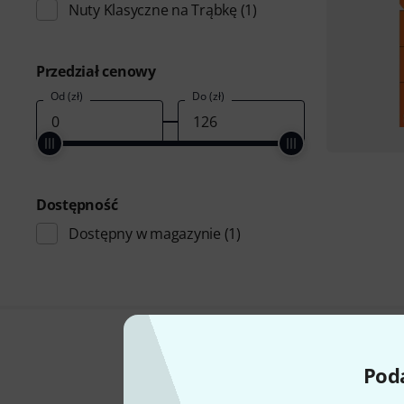
Nuty Klasyczne na Trąbkę
(1)
Przedział cenowy
Od (zł)
Do (zł)
Dostępność
Dostępny w magazynie
(1)
Poda