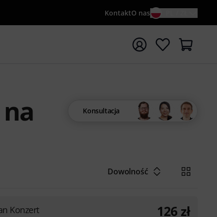
Kontakt
O nas
PL / ZŁ
ocznij wyszukiwanie od słowa kluczowego {searchTerm}
 na
Konsultacja
Dowolność
126
zł
an Konzert