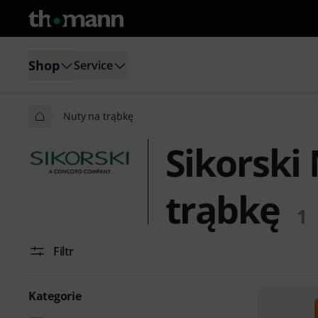
Shop
Service
Nuty na trąbkę
Sikorski
trąbkę
1
Filtr
Kategorie