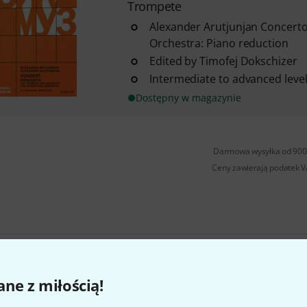
Trompete
Alexander Arutjunjan Concert
Orchestra: Piano reduction
Edited by Timofej Dokschizer
Intermediate to advanced level 
Dostępny w magazynie
Darmowa wysyłka od 900 
Ceny zawierają podatek 
Czy podoba Ci się to co widzisz?
ne z miłością!