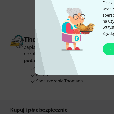
Dzięk
wraz z
sperso
na uży
wszys
Zgodę
Thomann Newsletter
Zapisz się do Thomann Newsletter w język
odrobinie szczęścia możesz wygrać jeden
podarunkowych
warty
50 €
!
Inspirujące treści
Oferty
Spostrzeżenia Thomann
Kupuj i płać bezpiecznie