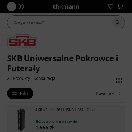
Rozpoc
SKB Uniwersalne Pokrowce i
Futerały
Konsultacja
20
Produkty
·
Filtr
Dowolność
SKB
vSeries 3611 1SKB-H3611 Case
Dostępny w magazynie
1 555
zł