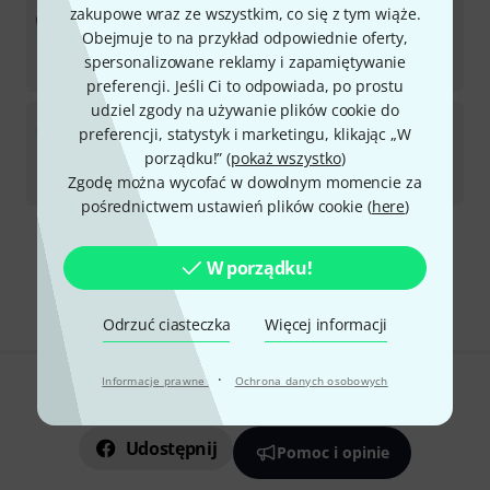
SKB
3i Series 3i-2011-7B-E B-Stock
zakupowe wraz ze wszystkim, co się z tym wiąże.
Obejmuje to na przykład odpowiednie oferty,
Dostępny w magazynie
spersonalizowane reklamy i zapamiętywanie
1 045
zł
preferencji. Jeśli Ci to odpowiada, po prostu
udziel zgody na używanie plików cookie do
SKB
3i Series 3i-1711-6B-E B-Stock
preferencji, statystyk i marketingu, klikając „W
porządku!” (
pokaż wszystko
)
Dostępny w magazynie
777
zł
Zgodę można wycofać w dowolnym momencie za
pośrednictwem ustawień plików cookie (
here
)
Darmowa wysyłka od 900 zł
W porządku!
Ceny zawierają podatek VAT
Odrzuć ciasteczka
Więcej informacji
·
Informacje prawne
Ochrona danych osobowych
Czy podoba Ci się to co widzisz?
Udostępnij
Pomoc i opinie