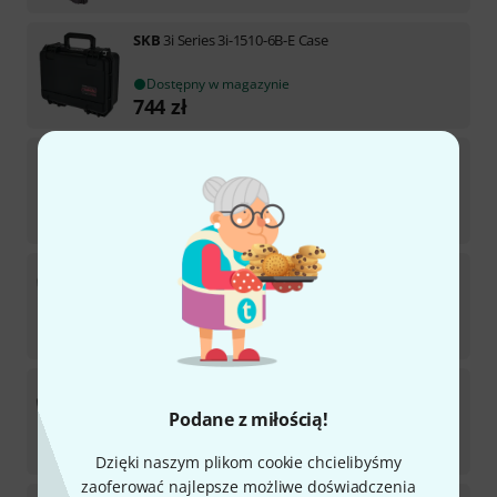
SKB
3i Series 3i-1510-6B-E Case
Dostępny w magazynie
744
zł
SKB
3i Series 3i-2015-10B-E Case
Dostępny w magazynie
1 444
zł
SKB
3i Series 3i-1813-5B-E Case
Dostępny w magazynie
765
zł
SKB
3i Series 3i-2011-7B-E Case
Podane z miłością!
Dostępny w magazynie
1 111
zł
Dzięki naszym plikom cookie chcielibyśmy
zaoferować najlepsze możliwe doświadczenia