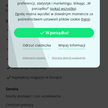
preferencji, statystyk i marketingu, klikając „W
Bezpieczna płatność przez Za pobraniem, Przelew
porządku!” (
pokaż wszystko
)
bankowy, PayPal, Blik lub Karta kredytowa.
Zgodę można wycofać w dowolnym momencie za
pośrednictwem ustawień plików cookie (
here
)
Twoje korzyści
3-letnia Gwarancja Thomann
W porządku!
30-dniowa gwarancja zwrotu pieniędzy
Odrzuć ciasteczka
Więcej informacji
Serwis Naprawczy
·
Porada naszych ekspertów
Informacje prawne
Ochrona danych osobowych
Gwarancja Satysfakcji
Największy magazyn w Europie
Serwis
Koszty dostawy i czas oczekiwania
Centrum pomocy