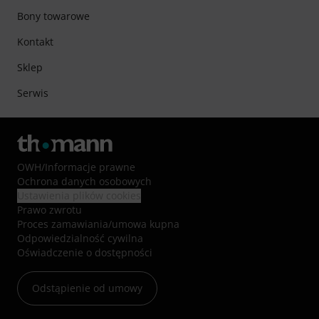
Bony towarowe
Kontakt
Sklep
Serwis
OWH
/
Informacje prawne
Ochrona danych osobowych
Ustawienia plików cookies
Prawo zwrotu
Proces zamawiania/umowa kupna
Odpowiedzialność cywilna
Oświadczenie o dostępności
Odstąpienie od umowy