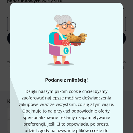
podarunkowych
warty
50 €
!
Inspirujące treści
Oferty
Spostrzeżenia Thomann
E-mail
*
Zapisz się teraz
Klikając na „Zapisz się teraz”, wyrażasz zgodę na otrzymywanie
materialów reklamowych przesyłanych drogą elektroniczną. Możesz
zrezygnować z subskrypcji w dowolnym momencie. Więcej informacji na
temat newslettera można znaleźć w naszych
wytycznych dotyczących
ochrony danych ososbowych
.
Podane z miłością!
* Wymagany
Dzięki naszym plikom cookie chcielibyśmy
zaoferować najlepsze możliwe doświadczenia
Kupuj i płać bezpiecznie
zakupowe wraz ze wszystkim, co się z tym wiąże.
Obejmuje to na przykład odpowiednie oferty,
spersonalizowane reklamy i zapamiętywanie
preferencji. Jeśli Ci to odpowiada, po prostu
udziel zgody na używanie plików cookie do