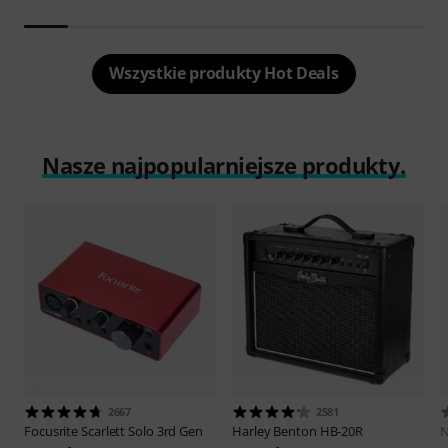
Wszystkie produkty Hot Deals
Nasze najpopularniejsze produkty.
2667
2581
Focusrite
Scarlett Solo 3rd Gen
Harley Benton
HB-20R
N