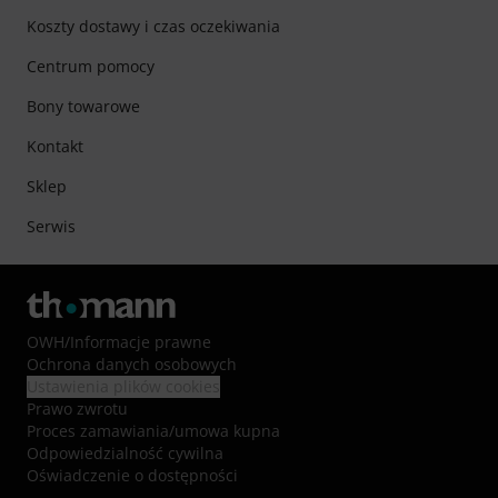
Koszty dostawy i czas oczekiwania
Centrum pomocy
Bony towarowe
Kontakt
Sklep
Serwis
OWH
/
Informacje prawne
Ochrona danych osobowych
Ustawienia plików cookies
Prawo zwrotu
Proces zamawiania/umowa kupna
Odpowiedzialność cywilna
Oświadczenie o dostępności