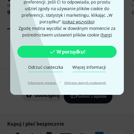
preferencji. Jeśli Ci to odpowiada, po prostu
IK Multimedia
AmpliTube 5
Image-Line
FL Studio Producer
F
udziel zgody na używanie plików cookie do
Edition
977 zł
preferencji, statystyk i marketingu, klikając „W
719 zł
porządku!” (
pokaż wszystko
)
Zgodę można wycofać w dowolnym momencie za
pośrednictwem ustawień plików cookie (
here
)
Wszystkie ściągnięte oferty.
W porządku!
Odrzuć ciasteczka
Więcej informacji
·
Czy podoba Ci się to co widzisz?
Informacje prawne
Ochrona danych osobowych
Udostępnij
Pomoc i opinie
Kupuj i płać bezpiecznie