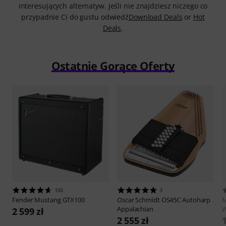
interesujących alternatyw. Jeśli nie znajdziesz niczego co
przypadnie Ci do gustu odwiedź
Download Deals
or
Hot
Deals
.
Ostatnie Gorące Oferty
103
3
Fender
Mustang GTX100
Oscar Schmidt
OS45C Autoharp
M
Appalachian
W
2 599 zł
2 555 zł
1