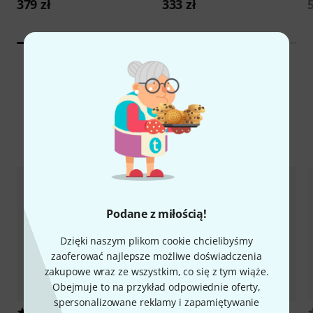
379 zł
333 zł
5
Wszyscy topowi sprzedawcy
Trendy w Digital Download
Podane z miłością!
Dzięki naszym plikom cookie chcielibyśmy
zaoferować najlepsze możliwe doświadczenia
zakupowe wraz ze wszystkim, co się z tym wiąże.
Obejmuje to na przykład odpowiednie oferty,
spersonalizowane reklamy i zapamiętywanie
68
473