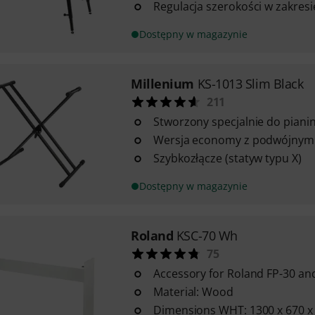
Regulacja szerokości w zakres
Dostępny w magazynie
Millenium
KS-1013 Slim Black
211
Stworzony specjalnie do piani
Wersja economy z podwójny
Szybkozłącze (statyw typu X)
Dostępny w magazynie
Roland
KSC-70 Wh
75
Accessory for Roland FP-30 an
Material: Wood
Dimensions WHT: 1300 x 670 