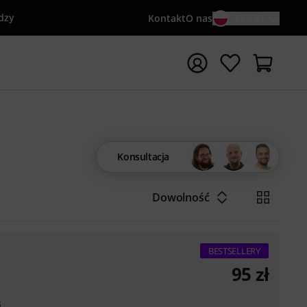
dzy
Kontakt
O nas
PL / ZŁ
ocznij wyszukiwanie od słowa kluczowego {searchTerm}
Konsultacja
Dowolność
BESTSELLERY
95
zł
i