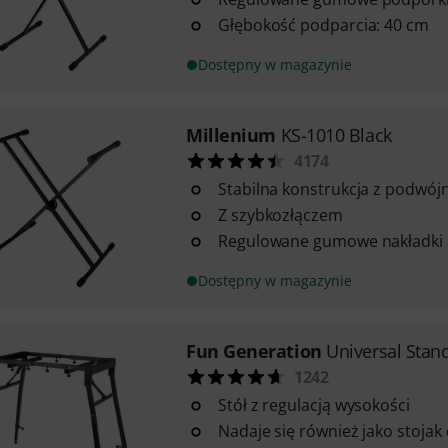
Głębokość podparcia: 40 cm
Dostępny w magazynie
Millenium
KS-1010 Black
4174
Stabilna konstrukcja z podw
Z szybkozłączem
Regulowane gumowe nakładki
Dostępny w magazynie
Fun Generation
Universal Stan
1242
Stół z regulacją wysokości
Nadaje się również jako stojak