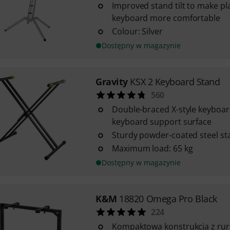
Improved stand tilt to make pl
keyboard more comfortable
Colour: Silver
Dostępny w magazynie
Gravity
KSX 2 Keyboard Stand
560
Double-braced X-style keyboar
keyboard support surface
Sturdy powder-coated steel st
Maximum load: 65 kg
Dostępny w magazynie
K&M
18820 Omega Pro Black
224
Kompaktowa konstrukcja z rur