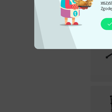
wszys
Zgodę