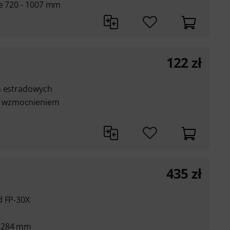
ie 720 - 1007 mm
122
zł
n estradowych
m wzmocnieniem
435
zł
d FP-30X
x 284 mm