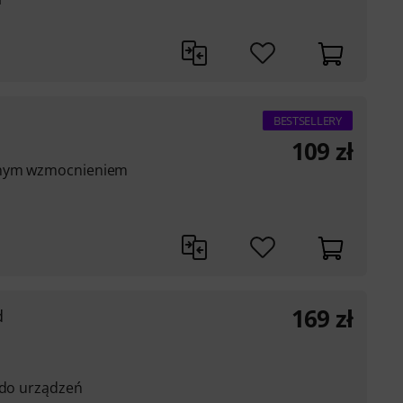
BESTSELLERY
109
zł
ójnym wzmocnieniem
169
zł
d
 do urządzeń