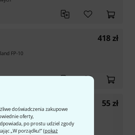
418
zł
land FP-10
55
zł
ożliwe doświadczenia zakupowe
owiednie oferty,
 odpowiada, po prostu udziel zgody
(width 96 cm) to 96 cm
kając „W porządku!” (
pokaż