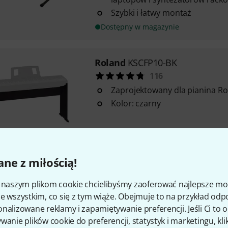
Szybki i łatwy montaż
Dostępny w magazynie
Roland
KSCFP10-BK
116
Zaprojektowany dla pianina Ro
Kolor: czarny
Dostępny w magazynie
ne z miłością!
Fun Generation
Key Stand
i naszym plikom cookie chcielibyśmy zaoferować najlepsze m
385
e wszystkim, co się z tym wiąże. Obejmuje to na przykład odp
With quick release lock
nalizowane reklamy i zapamiętywanie preferencji. Jeśli Ci to
Height adjustable from 62 cm 
wanie plików cookie do preferencji, statystyk i marketingu, kli
(width 29 cm)