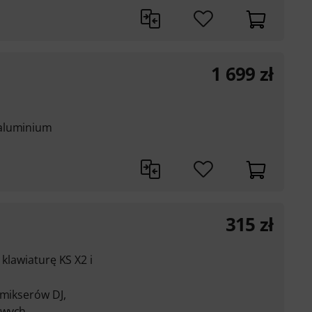
1 699
zł
 aluminium
315
zł
 klawiaturę KS X2 i
 mikserów DJ,
owych