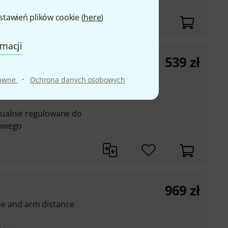
awień plików cookie (
here
)
rmacji
539
zł
·
rawne
Ochrona danych osobowych
ch do regulacji
ualnie regulowane do
zowego
969
zł
line and arm distance