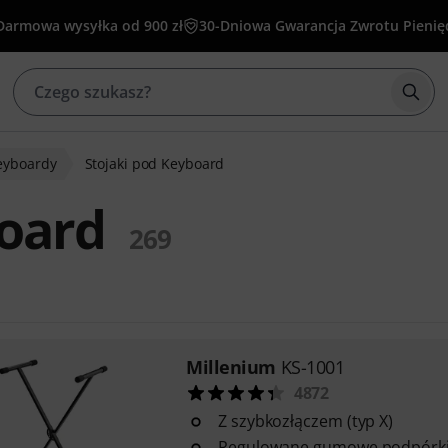
Darmowa wysyłka od 900 zł
30-Dniowa Gwarancja Zwrotu Pienię
Rozp
eyboardy
Stojaki pod Keyboard
board
269
Millenium
KS-1001
4872
Z szybkozłączem (typ X)
Regulowane gumowe podpórk