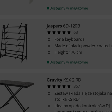
Dostępny w magazynie
Jaspers
6D-120B
63
For 6 keyboards
Made of black powder-coated
Height: 170 cm
Dostępny w magazynie
Gravity
KSX 2 RD
357
Zestaw składa się ze stojaka na
stolika KS RD1
Idealny np. do kontrolerów DJ,
laptopów i syntezatorów rack