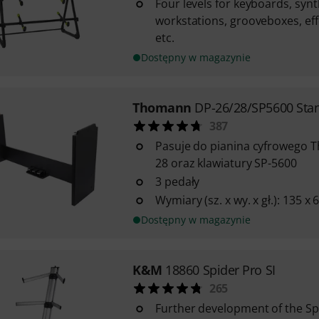
Four levels for keyboards, synt
workstations, grooveboxes, eff
etc.
Dostępny w magazynie
Thomann
DP-26/28/SP5600 Sta
387
Pasuje do pianina cyfrowego 
28 oraz klawiatury SP-5600
3 pedały
Wymiary (sz. x wy. x gł.): 135 x 
Dostępny w magazynie
K&M
18860 Spider Pro SI
265
Further development of the Sp