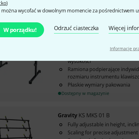
tko
)
Foot length: 50 cm
 można wycofać w dowolnym momencie za pośrednictwem ust
Dostępny w magazynie
Odrzuć ciasteczka
Więcej info
W porządku!
K&M
18810 Omega Black
1110
Informacje p
Śruby blokujące po obu strona
wysokości
Ramiona podpierające indywid
rozmiaru instrumentu klawis
Płaskie wymiary pakowania
Dostępny w magazynie
Gravity
KS MKS 01 B
Fully adjustable in height, inc
Scaling for precise adjustment