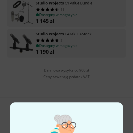
Studio Projects
C1 Value Bundle
11
Dostępny w magazynie
1 145
zł
Studio Projects
C4 MkII B-Stock
5
Dostępny w magazynie
1 190
zł
Darmowa wysyłka od 900 zł
Ceny zawierają podatek VAT
Czy podoba Ci się to co widzisz?
Udostępnij
Pomoc i opinie