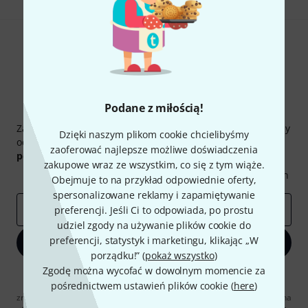
Podane z miłością!
Thomann Newsletter
Zapisz się do Thomann Newsletter w języku polskim, a przy
Dzięki naszym plikom cookie chcielibyśmy
odrobinie szczęścia możesz wygrać jeden z
50 bonów
zaoferować najlepsze możliwe doświadczenia
podarunkowych
warty
50 €
!
zakupowe wraz ze wszystkim, co się z tym wiąże.
Inspirujące treści
Oferty
Spostrzeżenia Thomann
Obejmuje to na przykład odpowiednie oferty,
spersonalizowane reklamy i zapamiętywanie
E-mail
*
preferencji. Jeśli Ci to odpowiada, po prostu
udziel zgody na używanie plików cookie do
preferencji, statystyk i marketingu, klikając „W
Zapisz się teraz
porządku!” (
pokaż wszystko
)
Zgodę można wycofać w dowolnym momencie za
Klikając na „Zapisz się teraz”, wyrażasz zgodę na otrzymywanie
pośrednictwem ustawień plików cookie (
here
)
materialów reklamowych przesyłanych drogą elektroniczną. Możesz
zrezygnować z subskrypcji w dowolnym momencie. Więcej informacji na