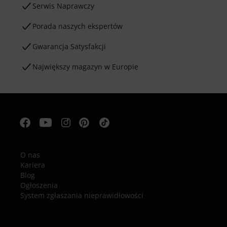
Serwis Naprawczy
Porada naszych ekspertów
Gwarancja Satysfakcji
Największy magazyn w Europie
O nas
Kariera
Blog
Ogłoszenia
System zgłaszania nieprawidłowości