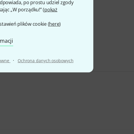
 odpowiada, po prostu udziel zgody
kając „W porządku!” (
pokaż
awień plików cookie (
here
)
rmacji
·
rawne
Ochrona danych osobowych