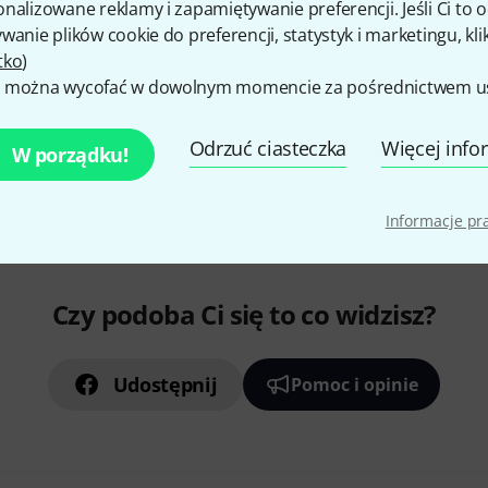
nalizowane reklamy i zapamiętywanie preferencji. Jeśli Ci to
wanie plików cookie do preferencji, statystyk i marketingu, kli
tko
)
 można wycofać w dowolnym momencie za pośrednictwem ust
Odrzuć ciasteczka
Więcej info
W porządku!
Informacje p
Czy podoba Ci się to co widzisz?
Udostępnij
Pomoc i opinie