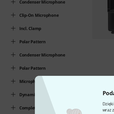
Condenser Microphone
Clip-On Microphone
Incl. Clamp
Polar Pattern
Condenser Microphone
Polar Pattern
Microphone Clamp
Poda
Dynamic Microphone
Dzięk
Complete Set
wraz z