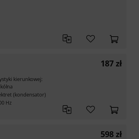
187
zł
ystyki kierunkowej:
okólna
ektret (kondensator)
000 Hz
598
zł