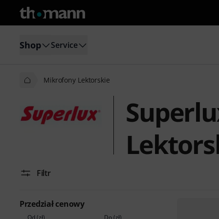
Shop
Service
Mikrofony Lektorskie
Superlu
Lektors
Filtr
Przedział cenowy
Od (zł)
Do (zł)