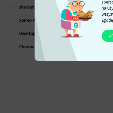
sperso
shockmount included
na uży
wszys
Stereo Pair
Zgodę
Desktop Microphone
Phones Output