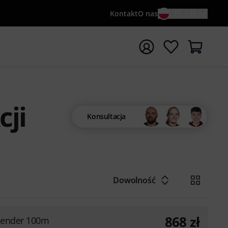
Kontakt
O nas
PL / ZŁ
ocznij wyszukiwanie od słowa kluczowego {searchTerm}
cji
Konsultacja
Dowolność
868
zł
tender 100m