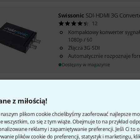
Swissonic
SDI-HDMI 3G Convert
12
Kompaktowy konwerter sygnał
1080p / 60
Złącza 3G-SDI
Automatycznie rozpoznaje for
Dostępny w magazynie
Swissonic
HDbitT HDMI2.0 IP R
1
ne z miłością!
Dla HDMI 2.0 i HDCP 2.2 za p
protokołu HDbitT
i naszym plikom cookie chcielibyśmy zaoferować najlepsze m
Transmisja do 120 m (przy uży
e wszystkim, co się z tym wiąże. Obejmuje to na przykład odp
Obsługa rozdzielczości do 4K x
nalizowane reklamy i zapamiętywanie preferencji. Jeśli Ci to
Dostępny w magazynie
wanie plików cookie do preferencji, statystyk i marketingu, kli