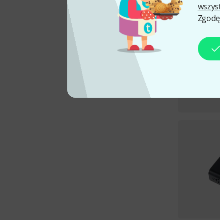
wszys
Zgodę