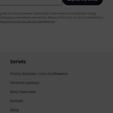
sz zgodę na otrzymywanie materialów reklamowych przesyłanych drogą
ubskrypcji w dowolnym momencie. Więcej informacji na temat newslettera
otyczących ochrony danych ososbowych
.
Serwis
Koszty dostawy i czas oczekiwania
Centrum pomocy
Bony towarowe
Kontakt
Sklep