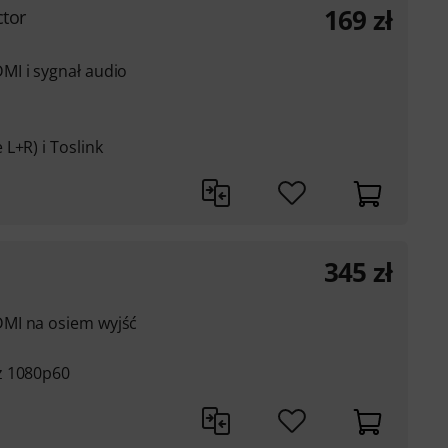
169
zł
ctor
MI i sygnał audio
L+R) i Toslink
345
zł
MI na osiem wyjść
z 1080p60