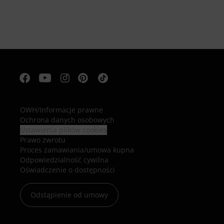
OWH
/
Informacje prawne
Ochrona danych osobowych
Ustawienia plików cookies
Prawo zwrotu
Proces zamawiania/umowa kupna
Odpowiedzialność cywilna
Oświadczenie o dostępności
Odstąpienie od umowy