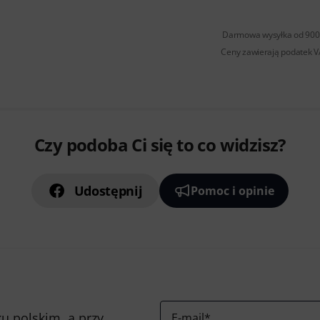
Darmowa wysyłka od 900 
Ceny zawierają podatek 
Czy podoba Ci się to co widzisz?
Udostępnij
Pomoc i opinie
u polskim, a przy
E-mail
*