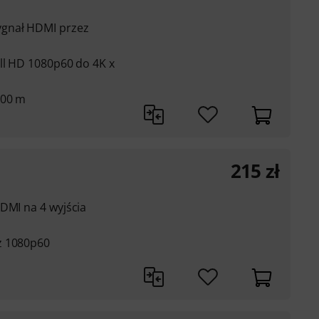
ygnał HDMI przez
ll HD 1080p60 do 4K x
100 m
215
zł
DMI na 4 wyjścia
z 1080p60