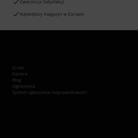
Gwarancja Satysfakcji
Największy magazyn w Europie
O nas
Kariera
Blog
Ogłoszenia
System zgłaszania nieprawidłowości