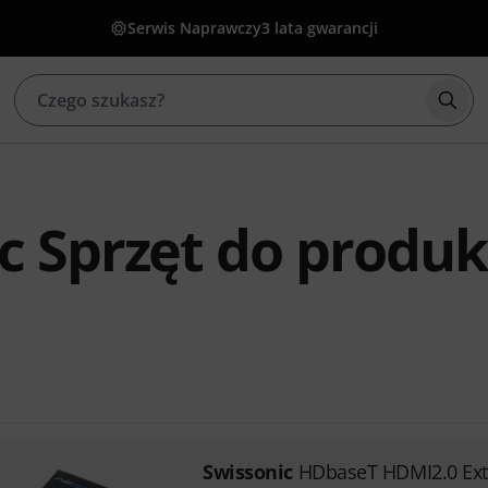
Serwis Naprawczy
3 lata gwarancji
Rozp
c Sprzęt do produk
Swissonic
HDbaseT HDMI2.0 Ex