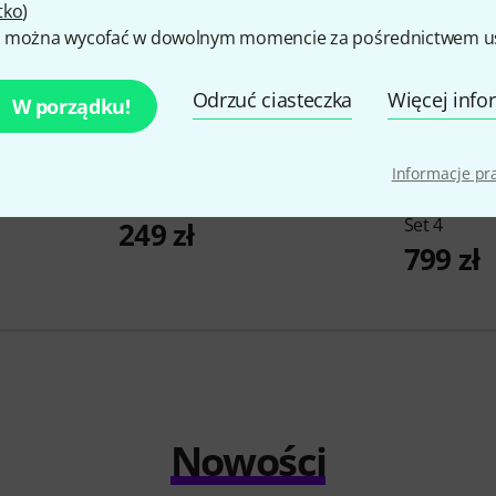
tko
)
 można wycofać w dowolnym momencie za pośrednictwem ust
Odrzuć ciasteczka
Więcej info
W porządku!
ker 3 Case
38
Informacje p
Superlux
HMD685A
Albrecht
Te
Set 4
249 zł
799 zł
Nowości