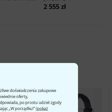
2 555 zł
ożliwe doświadczenia zakupowe
owiednie oferty,
 odpowiada, po prostu udziel zgody
kając „W porządku!” (
pokaż