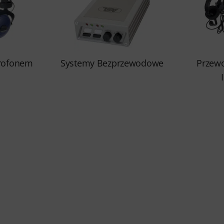
krofonem
Systemy Bezprzewodowe
Przew