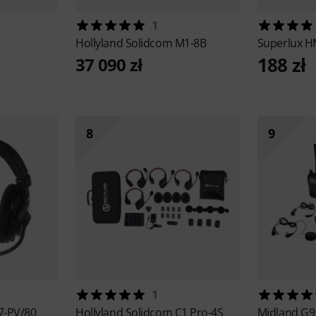
1
Hollyland
Solidcom M1-8B
Superlux
H
188 zł
37 090 zł
8
9
1
7-PV/80
Hollyland
Solidcom C1 Pro-4S
Midland
G9