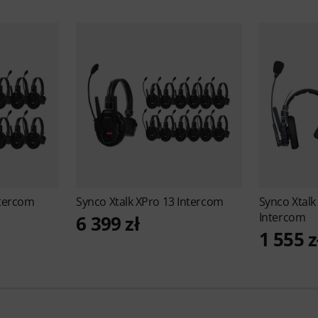
ntercom
Synco
Xtalk XPro 13 Intercom
Synco
Xtal
Intercom
6 399 zł
1 555 z