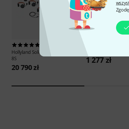
wszys
Zgodę
Albrecht
Tectalk Wor
3
Set 6
Hollyland
Solidcom C1 Pro HUB-
1 277 zł
8S
20 790 zł