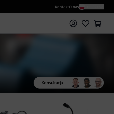
Kontakt
O nas
PL / ZŁ
ocznij wyszukiwanie od słowa kluczowego {searchTerm}
Konsultacja