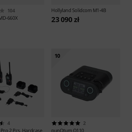
Hollyland
Solidcom M1-4B
104
23 090 zł
MD-660X
10
4
2
 Pro 2 Pcs. Hardcase
punQtum
Q110