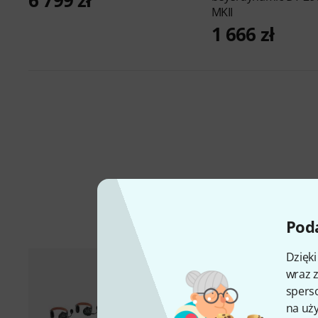
6 799 zł
MKII
1 666 zł
Poda
Dzięk
wraz z
sperso
na uży