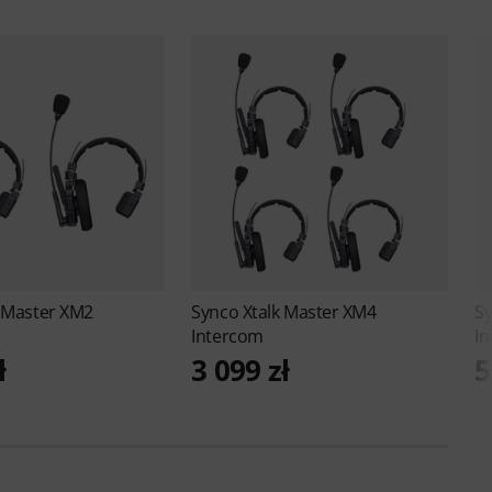
k Master XM2
Synco
Xtalk Master XM4
S
Intercom
I
ł
3 099 zł
5