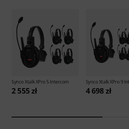
Synco
Xtalk XPro 5 Intercom
Synco
Xtalk XPro 9 I
2 555 zł
4 698 zł