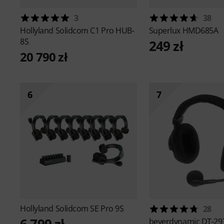
3
38
Hollyland
Solidcom C1 Pro HUB-
Superlux
HMD685A
8S
249 zł
20 790 zł
6
7
Hollyland
Solidcom SE Pro 9S
28
beyerdynamic
DT-29