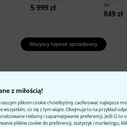
Set
5 999 zł
849 zł
Wszyscy topowi sprzedawcy
Popularne
ne z miłością!
i naszym plikom cookie chcielibyśmy zaoferować najlepsze m
e wszystkim, co się z tym wiąże. Obejmuje to na przykład odp
nalizowane reklamy i zapamiętywanie preferencji. Jeśli Ci to
wanie plików cookie do preferencji, statystyk i marketingu, kli