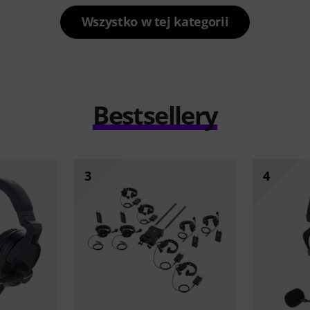
Wszystko w tej kategorii
Bestsellery
3
4