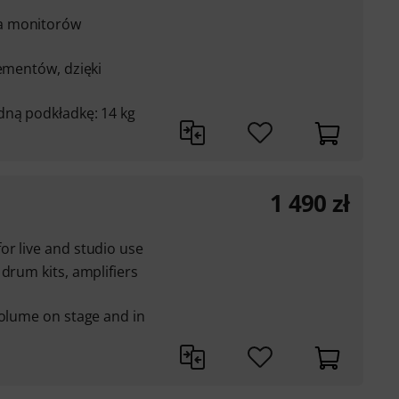
a monitorów
lementów, dzięki
dną podkładkę: 14 kg
1 490
zł
r live and studio use
drum kits, amplifiers
volume on stage and in