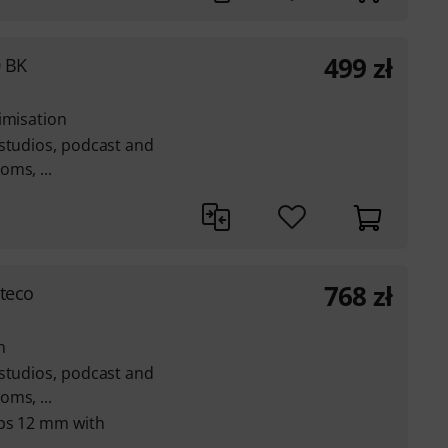
499
zł
0 BK
imisation
 studios, podcast and
ms, ...
768
zł
zteco
n
 studios, podcast and
ms, ...
ips 12 mm with