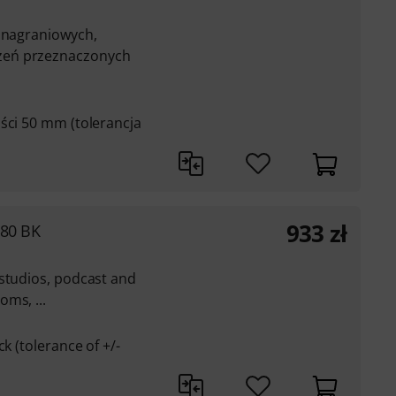
w nagraniowych,
zeń przeznaczonych
ści 50 mm (tolerancja
933
zł
180 BK
 studios, podcast and
ms, ...
k (tolerance of +/-