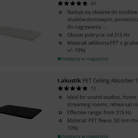
60
Nadaje się idealnie do studió
studiów domowych, pomieszc
do nagrywania ...
Obszar pokrycia: od 315 Hz
Materiał: włóknina PET o grubo
+/- 10%)
Dostępny w magazynie
t.akustik
PET Ceiling Absorber 
13
Ideal for sound studios, home
streaming rooms, rehearsal roo
Effective range: from 315 Hz
Material: PET fleece, 50 mm thic
10%)
Dostępny w magazynie