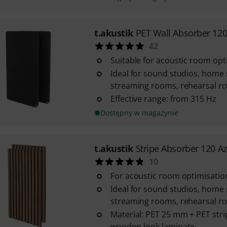
t.akustik
PET Wall Absorber 12
42
Suitable for acoustic room opt
Ideal for sound studios, home
streaming rooms, rehearsal roo
Effective range: from 315 Hz
Dostępny w magazynie
t.akustik
Stripe Absorber 120 A
10
For acoustic room optimisatio
Ideal for sound studios, home
streaming rooms, rehearsal roo
Material: PET 25 mm + PET str
wooden-look laminate