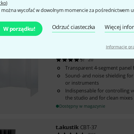
Nadaje się idealnie do studió
tko
)
studiów domowych, pomieszc
 można wycofać w dowolnym momencie za pośrednictwem ust
do nagrywania ...
Obszar pokrycia: od 315 Hz
Odrzuć ciasteczka
Więcej info
W porządku!
Dostępny w magazynie
Informacje p
t.akustik
DS4-4 Drum Shield
20
Transparent 4-segment panel fo
Sound- and noise shielding for 
or instruments
Indispensable for controlling 
the studio and for clean mixes
Dostępny w magazynie
t.akustik
CBT-37