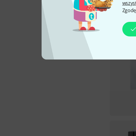
wszys
Zgodę