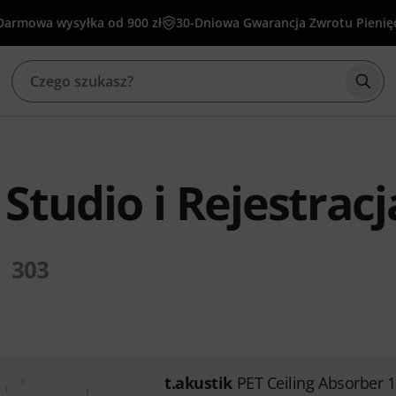
Darmowa wysyłka od 900 zł
30-Dniowa Gwarancja Zwrotu Pienię
Rozp
 Studio i Rejestracj
303
t.akustik
PET Ceiling Absorber