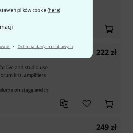
w nagraniowych,
zeń przeznaczonych
awień plików cookie (
here
)
rmacji
·
rawne
Ochrona danych osobowych
1 222
zł
r live and studio use
drum kits, amplifiers
volume on stage and in
249
zł