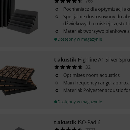
766
Pochłaniacz dla optymizacji a
Specjalnie dostosowany do abso
dźwiękowych o niskiej częstotl
Materiał: tworzywo piankowe z
Dostępny w magazynie
t.akustik
Highline A1 Silver Spr
32
Optimises room acoustics
Main frequency range: approx.
Material: Polyester acoustic f
Dostępny w magazynie
t.akustik
ISO-Pad 6
2721