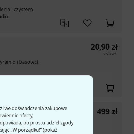
enia i czystego
udio
20,90
zł
67,42
zł
/ l
yramid i basotect
ożliwe doświadczenia zakupowe
499
zł
0 SGR
owiednie oferty,
 odpowiada, po prostu udziel zgody
pomieszczenia
kając „W porządku!” (
pokaż