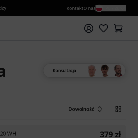
dzy
Kontakt
O nas
PL / ZŁ
ocznij wyszukiwanie od słowa kluczowego {searchTerm}
a
Konsultacja
Dowolność
379
zł
 120 WH