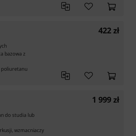
422
zł
cych
ta bazowa z
 poliuretanu
1 999
zł
n do studia lub
rkusji, wzmacniaczy