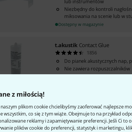
lub instrumentów
Niezbędny do kontroli nagłośni
miksowania na scenie lub w st
Dostępny w magazynie
t.akustik
Contact Glue
1856
Do pianek akustycznych nap, p
Nie zawiera rozpuszczalników
Elastoplastyczny
Dostępny w magazynie
ne z miłością!
i naszym plikom cookie chcielibyśmy zaoferować najlepsze m
t.akustik
PET Wall Absorber 12
e wszystkim, co się z tym wiąże. Obejmuje to na przykład odp
42
nalizowane reklamy i zapamiętywanie preferencji. Jeśli Ci to
Do optymalizacji akustycznej 
wanie plików cookie do preferencji, statystyk i marketingu, kli