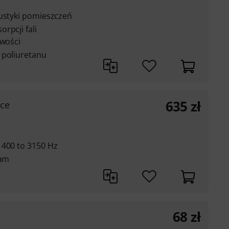
kustyki pomieszczeń
rpcji fali
iwości
 poliuretanu
635
zł
uce
 400 to 3150 Hz
oam
68
zł