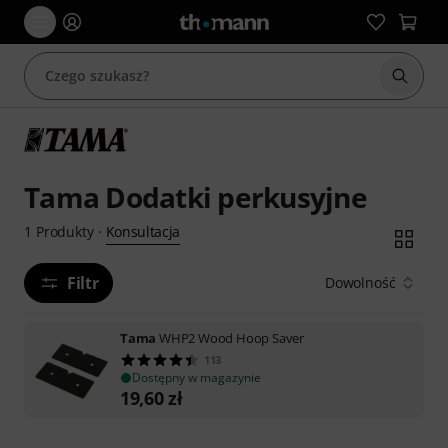
Rozpoc
Tama Dodatki perkusyjne
Konsultacja
1
Produkty
·
Filtr
Dowolność
Tama
WHP2 Wood Hoop Saver
113
Dostępny w magazynie
19,60
zł