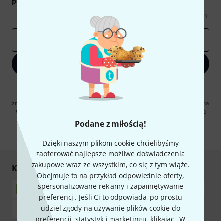
podarunkowych
warty
50 €
!
Inspirujące treści
Oferty
Spostrzeżenia Thomann
E-mail
*
Zapisz się teraz
Klikając na „Zapisz się teraz”, wyrażasz zgodę na otrzymywanie
materialów reklamowych przesyłanych drogą elektroniczną. Możesz
zrezygnować z subskrypcji w dowolnym momencie. Więcej informacji na
temat newslettera można znaleźć w naszych
wytycznych dotyczących
ochrony danych ososbowych
.
Podane z miłością!
* Wymagany
Dzięki naszym plikom cookie chcielibyśmy
zaoferować najlepsze możliwe doświadczenia
zakupowe wraz ze wszystkim, co się z tym wiąże.
Kupuj i płać bezpiecznie
Obejmuje to na przykład odpowiednie oferty,
spersonalizowane reklamy i zapamiętywanie
preferencji. Jeśli Ci to odpowiada, po prostu
udziel zgody na używanie plików cookie do
preferencji, statystyk i marketingu, klikając „W