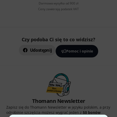
Darmowa wysyłka od 900 zł
Ceny zawierają podatek VAT
Czy podoba Ci się to co widzisz?
Udostępnij
Pomoc i opinie
Thomann Newsletter
Zapisz się do Thomann Newsletter w języku polskim, a przy
odrobinie szczęścia możesz wygrać jeden z
50 bonów