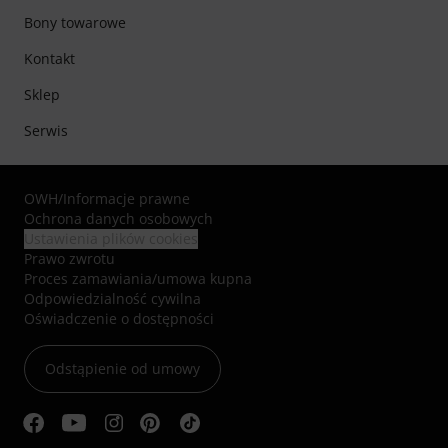
Bony towarowe
Kontakt
Sklep
Serwis
OWH
/
Informacje prawne
Ochrona danych osobowych
Ustawienia plików cookies
Prawo zwrotu
Proces zamawiania/umowa kupna
Odpowiedzialność cywilna
Oświadczenie o dostępności
Odstąpienie od umowy