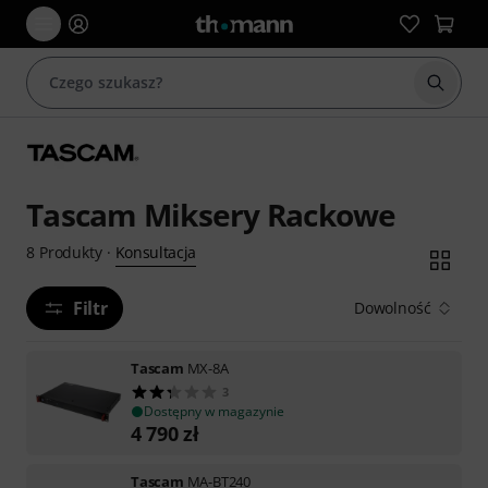
Rozpoc
Tascam Miksery Rackowe
Konsultacja
8
Produkty
·
Filtr
Dowolność
Tascam
MX-8A
3
Dostępny w magazynie
4 790
zł
Tascam
MA-BT240