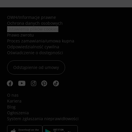
OWH
/
Informacje prawne
Ochrona danych osobowych
Ustawienia plików cookies
Prawo zwrotu
Proces zamawiania/umowa kupna
Odpowiedzialność cywilna
Oświadczenie o dostępności
Odstąpienie od umowy
O nas
Kariera
Blog
Ogłoszenia
System zgłaszania nieprawidłowości