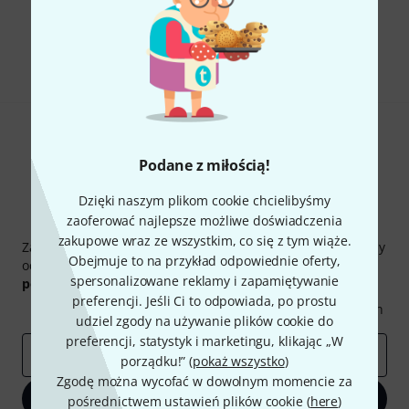
Czy podoba Ci się to co widzisz?
Udostępnij
Pomoc i opinie
Podane z miłością!
Dzięki naszym plikom cookie chcielibyśmy
zaoferować najlepsze możliwe doświadczenia
Thomann Newsletter
zakupowe wraz ze wszystkim, co się z tym wiąże.
Zapisz się do Thomann Newsletter w języku polskim, a przy
Obejmuje to na przykład odpowiednie oferty,
odrobinie szczęścia możesz wygrać jeden z
50 bonów
spersonalizowane reklamy i zapamiętywanie
podarunkowych
warty
50 €
!
preferencji. Jeśli Ci to odpowiada, po prostu
Inspirujące treści
Oferty
Spostrzeżenia Thomann
udziel zgody na używanie plików cookie do
preferencji, statystyk i marketingu, klikając „W
E-mail
*
porządku!” (
pokaż wszystko
)
Zgodę można wycofać w dowolnym momencie za
Zapisz się teraz
pośrednictwem ustawień plików cookie (
here
)