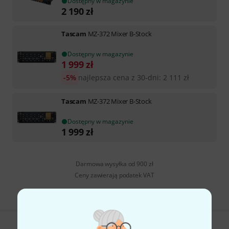
Dostępny w magazynie
2 190
zł
Tascam
MZ-372 Mixer B-Stock
Dostępny w magazynie
1 999
zł
-5%
najlepsza cena z 30-dni
:
2 111
zł
Tascam
MZ-372 Mixer B-Stock
Dostępny w magazynie
1 999
zł
Darmowa wysyłka od 900 zł
Ceny zawierają podatek VAT