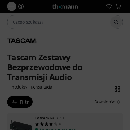
Rozpoc
Tascam Zestawy
Bezprzewodowe do
Transmisji Audio
Konsultacja
1
Produkty
·
Filtr
Dowolność
Tascam
RX-BT10
6
Dostępny w magazynie