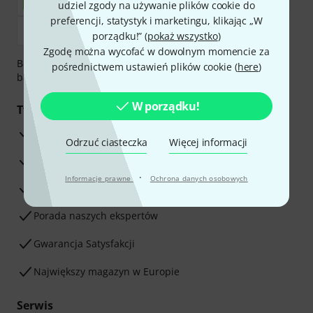
udziel zgody na używanie plików cookie do
preferencji, statystyk i marketingu, klikając „W
porządku!” (
pokaż wszystko
)
Zgodę można wycofać w dowolnym momencie za
Bezpieczna płatność przez Za pobraniem, Przelew
pośrednictwem ustawień plików cookie (
here
)
bankowy, PayPal, Blik lub Karta kredytowa.
W porządku!
Twoje korzyści
3-letnia Gwarancja Thomann
Odrzuć ciasteczka
Więcej informacji
30-dniowa gwarancja zwrotu pieniędzy
·
Informacje prawne
Ochrona danych osobowych
Serwis Naprawczy
Porada naszych ekspertów
Gwarancja Satysfakcji
Największy magazyn w Europie
Serwis