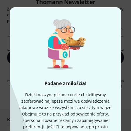
Thomann Newsletter
Zapisz się do Thomann Newsletter w języku polskim, a przy
odrobinie szczęścia możesz wygrać jeden z
50 bonów
podarunkowych
warty
50 €
!
Inspirujące treści
Oferty
Spostrzeżenia Thomann
E-mail
*
Zapisz się teraz
Klikając na „Zapisz się teraz”, wyrażasz zgodę na otrzymywanie
materialów reklamowych przesyłanych drogą elektroniczną. Możesz
zrezygnować z subskrypcji w dowolnym momencie. Więcej informacji na
Podane z miłością!
temat newslettera można znaleźć w naszych
wytycznych dotyczących
ochrony danych ososbowych
.
Dzięki naszym plikom cookie chcielibyśmy
* Wymagany
zaoferować najlepsze możliwe doświadczenia
zakupowe wraz ze wszystkim, co się z tym wiąże.
Obejmuje to na przykład odpowiednie oferty,
Kupuj i płać bezpiecznie
spersonalizowane reklamy i zapamiętywanie
preferencji. Jeśli Ci to odpowiada, po prostu