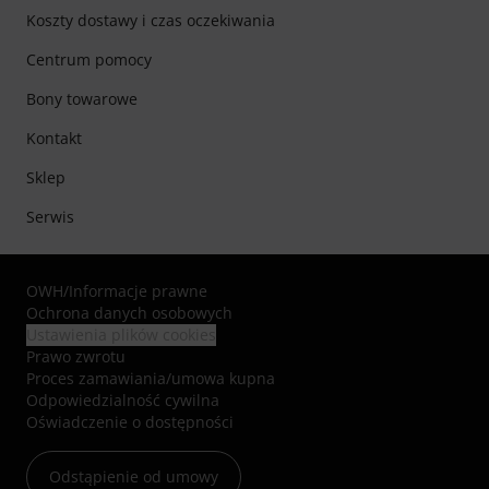
Koszty dostawy i czas oczekiwania
Centrum pomocy
Bony towarowe
Kontakt
Sklep
Serwis
OWH
/
Informacje prawne
Ochrona danych osobowych
Ustawienia plików cookies
Prawo zwrotu
Proces zamawiania/umowa kupna
Odpowiedzialność cywilna
Oświadczenie o dostępności
Odstąpienie od umowy