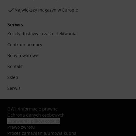
Największy magazyn w Europie
Serwis
Koszty dostawy i czas oczekiwania
Centrum pomocy
Bony towarowe
Kontakt
Sklep
Serwis
OWH
/
Informacje prawne
Ochrona danych osobowych
Ustawienia plików cookies
Prawo zwrotu
Proces zamawiania/umowa kupna