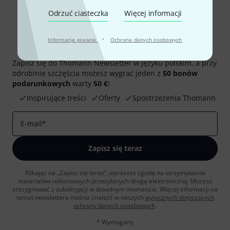
Odrzuć ciasteczka
Więcej informacji
·
Informacje prawne
Ochrona danych osobowych
Thomann Newsletter
Zapisz się do Thomann Newsletter w języku polskim, a przy
odrobinie szczęścia możesz wygrać jeden z
50 bonów
podarunkowych
warty
50 €
!
Inspirujące treści
Oferty
Spostrzeżenia Thomann
E-mail
*
Zapisz się teraz
Klikając na „Zapisz się teraz”, wyrażasz zgodę na otrzymywanie
materialów reklamowych przesyłanych drogą elektroniczną. Możesz
zrezygnować z subskrypcji w dowolnym momencie. Więcej informacji na
temat newslettera można znaleźć w naszych
wytycznych dotyczących
ochrony danych ososbowych
.
* Wymagany