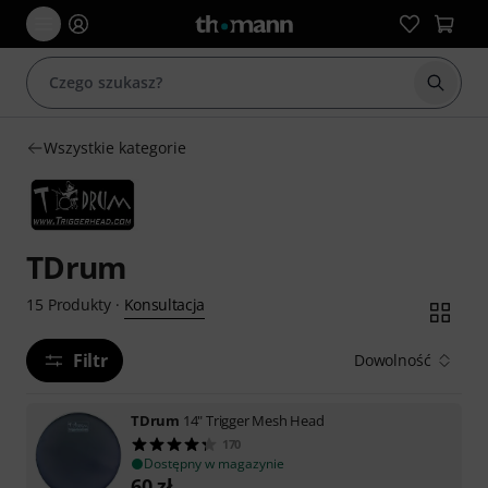
Rozpoc
Wszystkie kategorie
TDrum
Konsultacja
15
Produkty
·
Filtr
Dowolność
TDrum
14" Trigger Mesh Head
170
Dostępny w magazynie
60
zł