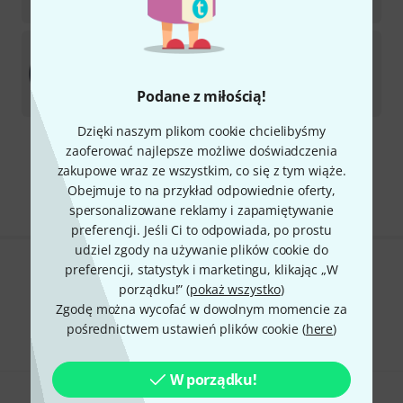
136
zł
TDrum
26" Trigger Mesh Head B-Stock
Dostępny w magazynie
Podane z miłością!
106
zł
Dzięki naszym plikom cookie chcielibyśmy
zaoferować najlepsze możliwe doświadczenia
Darmowa wysyłka od 900 zł
zakupowe wraz ze wszystkim, co się z tym wiąże.
Ceny zawierają podatek VAT
Obejmuje to na przykład odpowiednie oferty,
spersonalizowane reklamy i zapamiętywanie
preferencji. Jeśli Ci to odpowiada, po prostu
udziel zgody na używanie plików cookie do
preferencji, statystyk i marketingu, klikając „W
Czy podoba Ci się to co widzisz?
porządku!” (
pokaż wszystko
)
Zgodę można wycofać w dowolnym momencie za
Udostępnij
Pomoc i opinie
pośrednictwem ustawień plików cookie (
here
)
W porządku!