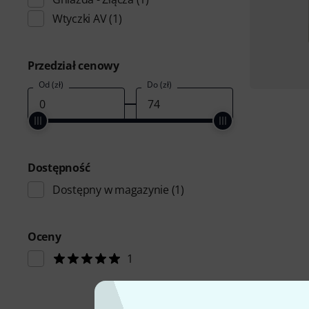
Wtyczki AV
(1)
Przedział cenowy
Od (zł)
Do (zł)
Dostępność
Dostępny w magazynie
(1)
Oceny
1