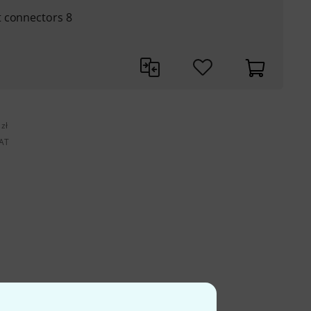
t connectors 8
zł
VAT