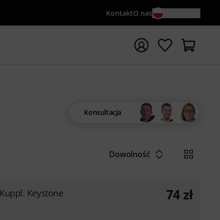
Kontakt
O nas
PL / ZŁ
ocznij wyszukiwanie od słowa kluczowego {searchTerm}
Konsultacja
1
Dowolność
74
zł
 Kuppl. Keystone