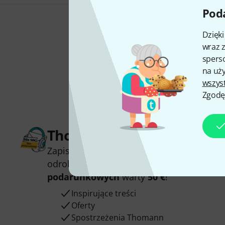
Poda
Dzięk
wraz z
sperso
na uży
wszys
Zgodę
Thomann Newsletter
Zapisz się do Thomann Newsletter w język
odrobinie szczęścia możesz wygrać jeden
podarunkowych
warty
50 €
!
Inspirujące treści
Oferty
Spostrzeżenia Thomann