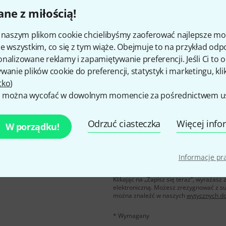
ne z miłością!
Czy podoba Ci się to co widzisz?
i naszym plikom cookie chcielibyśmy zaoferować najlepsze m
e wszystkim, co się z tym wiąże. Obejmuje to na przykład odp
nalizowane reklamy i zapamiętywanie preferencji. Jeśli Ci to
Udostępnij
Pomoc i opinie
wanie plików cookie do preferencji, statystyk i marketingu, kli
tko
)
 można wycofać w dowolnym momencie za pośrednictwem ust
Odrzuć ciasteczka
Więcej info
W porządku!
u polskim, a przy
E-mail
*
Informacje p
 z
50 bonów
Klikając na „Zapisz się teraz”, wyraża
elektroniczną. Możesz zrezygnować z s
można znaleźć w naszych
wytycznych d
* Wymagany