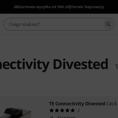
Darmowa wysyłka od 900 zł
Serwis Naprawczy
Rozp
ectivity Divested
TE Connectivity Divested
Cat.6
2
Keystone