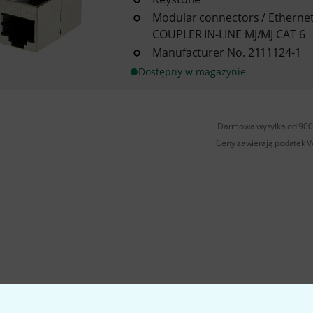
Modular connectors / Etherne
COUPLER IN-LINE MJ/MJ CAT 6
Manufacturer No. 2111124-1
Dostępny w magazynie
Darmowa wysyłka od 900 
Ceny zawierają podatek 