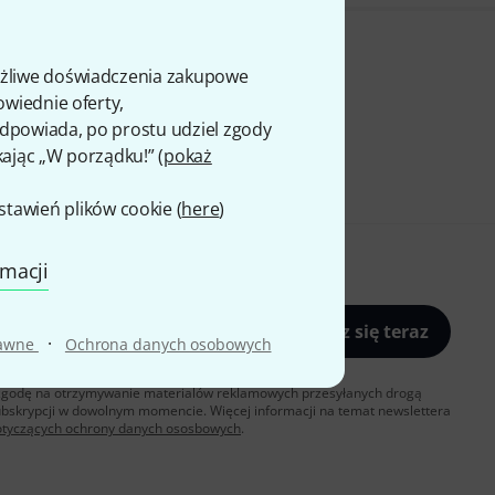
ożliwe doświadczenia zakupowe
owiednie oferty,
 odpowiada, po prostu udziel zgody
kając „W porządku!” (
pokaż
awień plików cookie (
here
)
rmacji
Zapisz się teraz
·
rawne
Ochrona danych osobowych
sz zgodę na otrzymywanie materialów reklamowych przesyłanych drogą
ubskrypcji w dowolnym momencie. Więcej informacji na temat newslettera
otyczących ochrony danych ososbowych
.