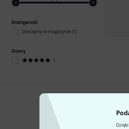
Dostępność
Dostępny w magazynie
(1)
Oceny
1
Poda
Dzięk