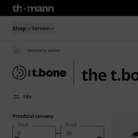
Shop
Service
Akcesoria wideo
the t.b
Filtr
Przedział cenowy
Od (zł)
Do (zł)