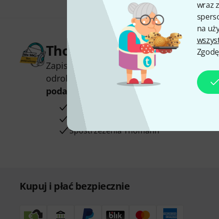
wraz z
sperso
na uży
wszys
Thomann Newsletter
Zgodę
Zapisz się do Thomann Newsletter w język
odrobinie szczęścia możesz wygrać jeden
podarunkowych
warty
50 €
!
Inspirujące treści
Oferty
Spostrzeżenia Thomann
Kupuj i płać bezpiecznie