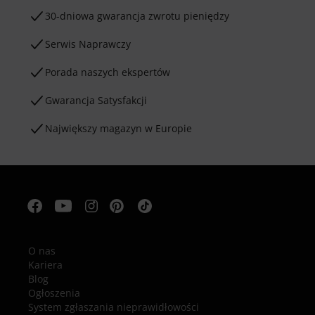
30-dniowa gwarancja zwrotu pieniędzy
Serwis Naprawczy
Porada naszych ekspertów
Gwarancja Satysfakcji
Największy magazyn w Europie
O nas
Kariera
Blog
Ogłoszenia
System zgłaszania nieprawidłowości