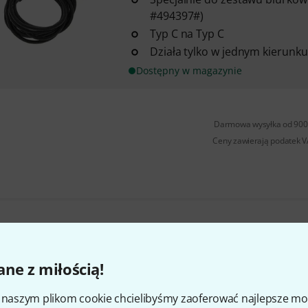
#494397#)
Typ C na Typ C
Działa tylko w jednym kierunku
Dostępny w magazynie
Darmowa wysyłka od 900 
Ceny zawierają podatek 
Czy podoba Ci się to co widzisz?
ne z miłością!
Udostępnij
Pomoc i opinie
i naszym plikom cookie chcielibyśmy zaoferować najlepsze m