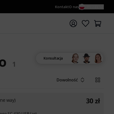
Kontakt
O nas
PL / ZŁ
ocznij wyszukiwanie od słowa kluczowego {searchTerm}
o
Konsultacja
1
Dowolność
30
zł
one way)
ego SC 430 USB (art.