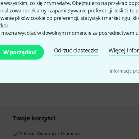
e wszystkim, co się z tym wiąże. Obejmuje to na przykład odp
nalizowane reklamy i zapamiętywanie preferencji. Jeśli Ci to
wanie plików cookie do preferencji, statystyk i marketingu, kli
tko
)
 można wycofać w dowolnym momencie za pośrednictwem ust
u polskim, a przy
E-mail
*
 z
50 bonów
Odrzuć ciasteczka
Więcej info
W porządku!
Klikając na „Zapisz się teraz”, wyraża
elektroniczną. Możesz zrezygnować z s
można znaleźć w naszych
wytycznych d
Informacje p
* Wymagany
Twoje korzyści
3-letnia Gwarancja Thomann