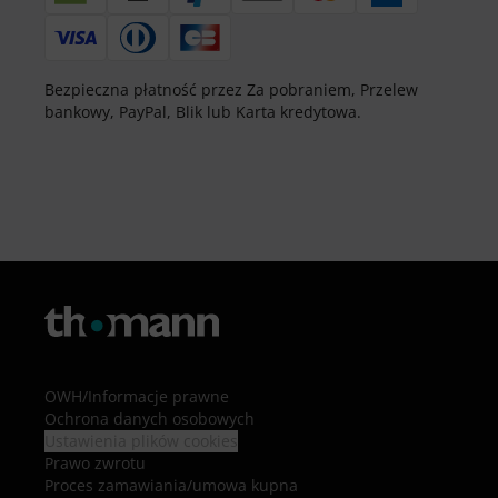
Bezpieczna płatność przez Za pobraniem, Przelew
bankowy, PayPal, Blik lub Karta kredytowa.
OWH
/
Informacje prawne
Ochrona danych osobowych
Ustawienia plików cookies
Prawo zwrotu
Proces zamawiania/umowa kupna