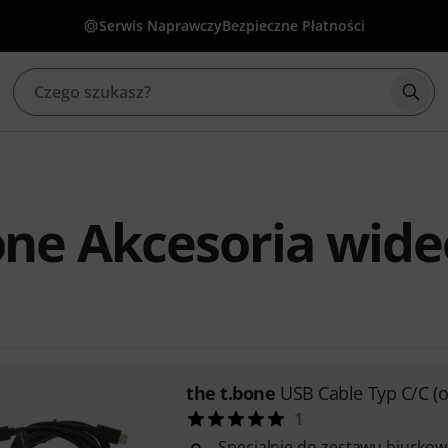
Serwis Naprawczy
Bezpieczne Płatności
Rozp
one Akcesoria wide
the t.bone
USB Cable Typ C/C (
1
Specjalnie do zestawu biurkow