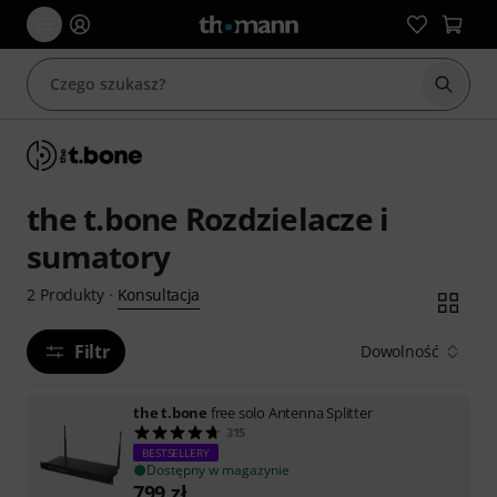
Rozpoc
the t.bone Rozdzielacze i
sumatory
Konsultacja
2
Produkty
·
Filtr
Dowolność
the t.bone
free solo Antenna Splitter
315
BESTSELLERY
Dostępny w magazynie
799
zł