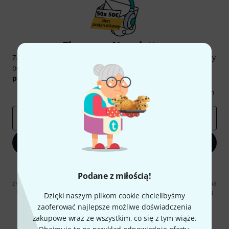
Thomann Newsletter
Zapisz się do Thomann Newsletter w języku polskim, a przy
odrobinie szczęścia możesz wygrać jeden z
50 bonów
podarunkowych
warty
50 €
!
Inspirujące treści
Oferty
Spostrzeżenia Thomann
E-mail
*
Zapisz się teraz
Klikając na „Zapisz się teraz”, wyrażasz zgodę na otrzymywanie
Podane z miłością!
materialów reklamowych przesyłanych drogą elektroniczną. Możesz
zrezygnować z subskrypcji w dowolnym momencie. Więcej informacji na
temat newslettera można znaleźć w naszych
wytycznych dotyczących
Dzięki naszym plikom cookie chcielibyśmy
ochrony danych ososbowych
.
zaoferować najlepsze możliwe doświadczenia
* Wymagany
zakupowe wraz ze wszystkim, co się z tym wiąże.