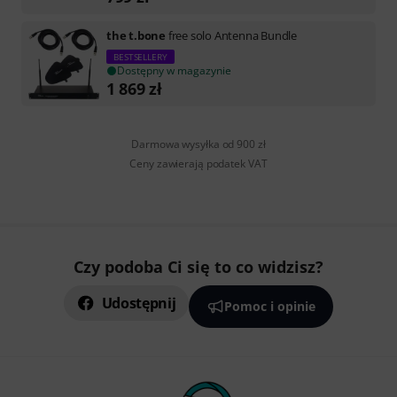
the t.bone
free solo Antenna Bundle
BESTSELLERY
Dostępny w magazynie
1 869
zł
Darmowa wysyłka od 900 zł
Ceny zawierają podatek VAT
Czy podoba Ci się to co widzisz?
Udostępnij
Pomoc i opinie