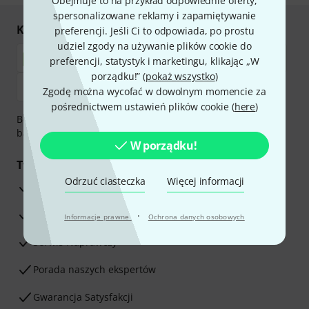
Obejmuje to na przykład odpowiednie oferty,
spersonalizowane reklamy i zapamiętywanie
Kupuj i płać bezpiecznie
preferencji. Jeśli Ci to odpowiada, po prostu
udziel zgody na używanie plików cookie do
preferencji, statystyk i marketingu, klikając „W
porządku!” (
pokaż wszystko
)
Zgodę można wycofać w dowolnym momencie za
pośrednictwem ustawień plików cookie (
here
)
Bezpieczna płatność przez Za pobraniem, Przelew
bankowy, PayPal, Blik lub Karta kredytowa.
W porządku!
Twoje korzyści
Odrzuć ciasteczka
Więcej informacji
3-letnia Gwarancja Thomann
30-dniowa gwarancja zwrotu pieniędzy
·
Informacje prawne
Ochrona danych osobowych
Serwis Naprawczy
Porada naszych ekspertów
Gwarancja Satysfakcji