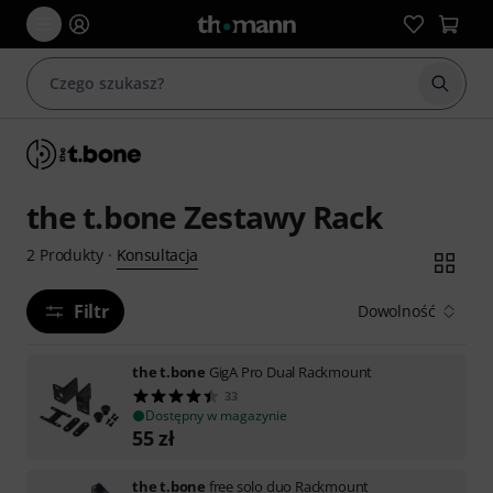
Rozpoc
the t.bone Zestawy Rack
Konsultacja
2
Produkty
·
Filtr
Dowolność
the t.bone
GigA Pro Dual Rackmount
33
Dostępny w magazynie
55
zł
the t.bone
free solo duo Rackmount