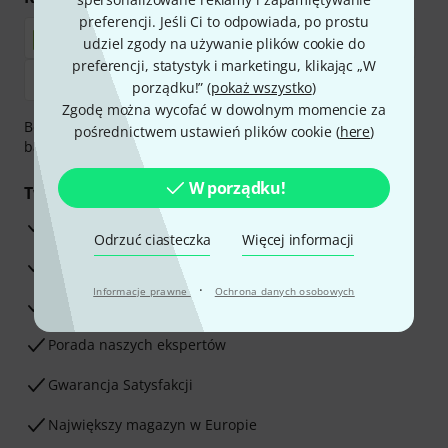
preferencji. Jeśli Ci to odpowiada, po prostu
udziel zgody na używanie plików cookie do
preferencji, statystyk i marketingu, klikając „W
porządku!” (
pokaż wszystko
)
Zgodę można wycofać w dowolnym momencie za
Bezpieczna płatność przez Za pobraniem, Przelew
pośrednictwem ustawień plików cookie (
here
)
bankowy, PayPal, Blik lub Karta kredytowa.
W porządku!
Twoje korzyści
3-letnia Gwarancja Thomann
Odrzuć ciasteczka
Więcej informacji
30-dniowa gwarancja zwrotu pieniędzy
·
Informacje prawne
Ochrona danych osobowych
Serwis Naprawczy
Porada naszych ekspertów
Gwarancja Satysfakcji
Największy magazyn w Europie