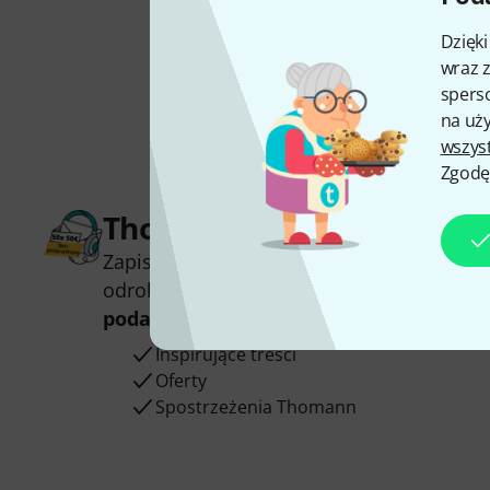
Dzięk
wraz z
sperso
na uży
wszys
Zgodę
Thomann Newsletter
Zapisz się do Thomann Newsletter w język
odrobinie szczęścia możesz wygrać jeden
podarunkowych
warty
50 €
!
Inspirujące treści
Oferty
Spostrzeżenia Thomann