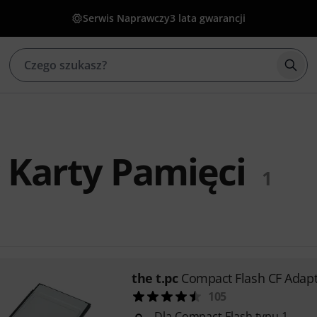
Serwis Naprawczy
3 lata gwarancji
Rozp
c Karty Pamięci
1
the t.pc
Compact Flash CF Adapt
105
Dla Compact Flash typu 1