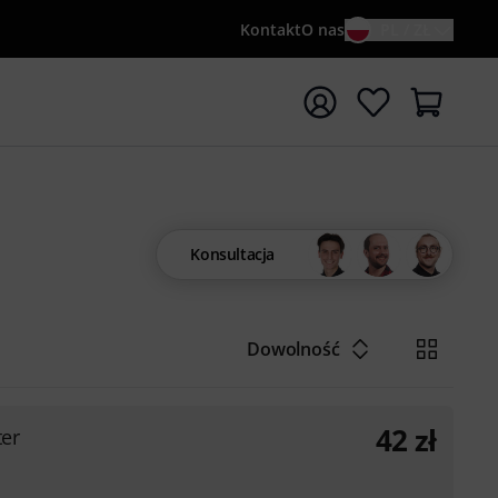
Kontakt
O nas
PL / ZŁ
ocznij wyszukiwanie od słowa kluczowego {searchTerm}
Konsultacja
Dowolność
42
zł
er