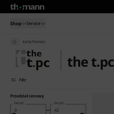
Shop
Service
Karty Pamięci
the t.p
Filtr
Przedział cenowy
Od (zł)
Do (zł)