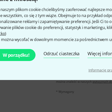
i naszym plikom cookie chcielibyśmy zaoferować najlepsze m
Udostępnij
Pomoc i opinie
e wszystkim, co się z tym wiąże. Obejmuje to na przykład odp
nalizowane reklamy i zapamiętywanie preferencji. Jeśli Ci to
wanie plików cookie do preferencji, statystyk i marketingu, kli
tko
)
 można wycofać w dowolnym momencie za pośrednictwem ust
Odrzuć ciasteczka
Więcej info
W porządku!
u polskim, a przy
E-mail
*
 z
50 bonów
Informacje p
Klikając na „Zapisz się teraz”, wyraża
elektroniczną. Możesz zrezygnować z s
można znaleźć w naszych
wytycznych d
* Wymagany