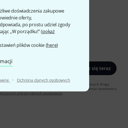
ożliwe doświadczenia zakupowe
owiednie oferty,
 odpowiada, po prostu udziel zgody
kając „W porządku!” (
pokaż
awień plików cookie (
here
)
rmacji
Zapisz się teraz
·
rawne
Ochrona danych osobowych
sz zgodę na otrzymywanie materialów reklamowych przesyłanych drogą
ubskrypcji w dowolnym momencie. Więcej informacji na temat newslettera
otyczących ochrony danych ososbowych
.