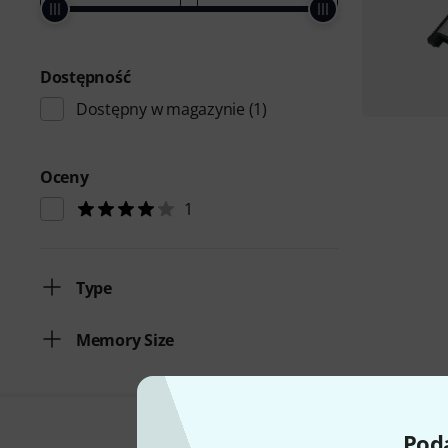
Dostępność
Dostępny w magazynie
(1)
Oceny
1
Type
Memory Size
Poda