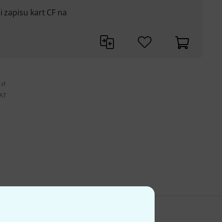
i zapisu kart CF na
zł
VAT