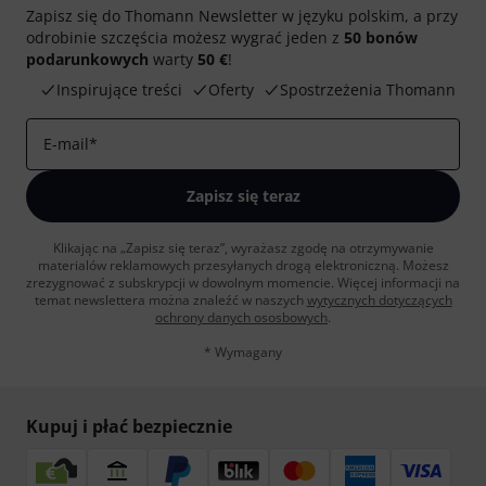
Zapisz się do Thomann Newsletter w języku polskim, a przy
odrobinie szczęścia możesz wygrać jeden z
50 bonów
podarunkowych
warty
50 €
!
Inspirujące treści
Oferty
Spostrzeżenia Thomann
E-mail
*
Zapisz się teraz
Klikając na „Zapisz się teraz”, wyrażasz zgodę na otrzymywanie
materialów reklamowych przesyłanych drogą elektroniczną. Możesz
zrezygnować z subskrypcji w dowolnym momencie. Więcej informacji na
temat newslettera można znaleźć w naszych
wytycznych dotyczących
ochrony danych ososbowych
.
* Wymagany
Kupuj i płać bezpiecznie