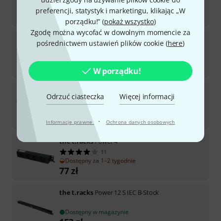
Dostępny w magazynie
preferencji, statystyk i marketingu, klikając „W
151
zł
porządku!” (
pokaż wszystko
)
Zgodę można wycofać w dowolnym momencie za
the t.racks
Power 7 S GB
pośrednictwem ustawień plików cookie (
here
)
29
Dostępny za 1–2 tygodnie
125
zł
W porządku!
the t.racks
Power 8 S USB-C
Odrzuć ciasteczka
Więcej informacji
11
Dostępny za 13–17 tygodnie
138
zł
·
Informacje prawne
Ochrona danych osobowych
the t.racks
Power 4
11
Dostępny za 1–2 tygodnie
77
zł
the t.racks
Power 12 S IEC B-Stock
Dostępny w magazynie