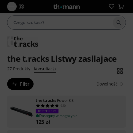
Rozpoc
the t.racks Listwy zasilajace
Konsultacja
27
Produkty
·
Filtr
Dowolność
the t.racks
Power 8 S
920
BESTSELLERY
Dostępny w magazynie
125
zł