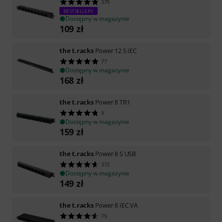
379
BESTSELLERY
Dostępny w magazynie
109
zł
the t.racks
Power 12 S IEC
77
Dostępny w magazynie
168
zł
the t.racks
Power 8 TR1
9
Dostępny w magazynie
159
zł
the t.racks
Power 8 S USB
372
Dostępny w magazynie
149
zł
the t.racks
Power 8 IEC VA
75