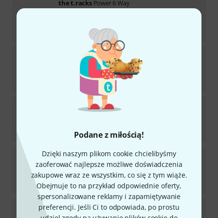
the t.racks
Power 6 Way
128
Dostępny w magazynie
49
zł
the t.racks
Power 3
44
Dostępny w magazynie
73
zł
the t.racks
Power 3 Way
117
Dostępny w magazynie
31
zł
Podane z miłością!
Dzięki naszym plikom cookie chcielibyśmy
the t.racks
Power 3 USB 2 S
zaoferować najlepsze możliwe doświadczenia
125
Dostępny w magazynie
zakupowe wraz ze wszystkim, co się z tym wiąże.
58
zł
Obejmuje to na przykład odpowiednie oferty,
spersonalizowane reklamy i zapamiętywanie
the t.racks
Power 8 S PC
preferencji. Jeśli Ci to odpowiada, po prostu
32
udziel zgody na używanie plików cookie do