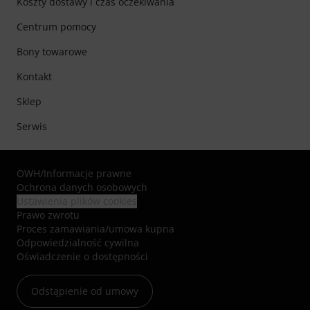
Koszty dostawy i czas oczekiwania
Centrum pomocy
Bony towarowe
Kontakt
Sklep
Serwis
OWH
/
Informacje prawne
Ochrona danych osobowych
Ustawienia plików cookies
Prawo zwrotu
Proces zamawiania/umowa kupna
Odpowiedzialność cywilna
Oświadczenie o dostępności
Odstąpienie od umowy