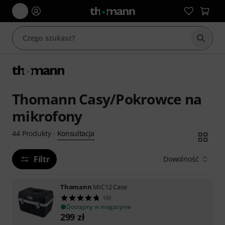
Rozpoc
Thomann Casy/Pokrowce na
mikrofony
Konsultacja
44
Produkty
·
Filtr
Dowolność
Thomann
MIC12 Case
169
Dostępny w magazynie
299
zł