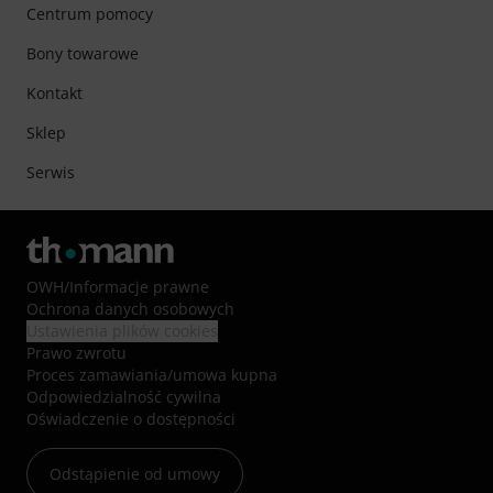
Centrum pomocy
Bony towarowe
Kontakt
Sklep
Serwis
OWH
/
Informacje prawne
Ochrona danych osobowych
Ustawienia plików cookies
Prawo zwrotu
Proces zamawiania/umowa kupna
Odpowiedzialność cywilna
Oświadczenie o dostępności
Odstąpienie od umowy