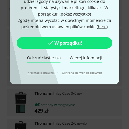
udziel zgody na używanie plików cookie do
Thomann
Wireless MIC12 Case
preferencji, statystyk i marketingu, klikając „W
porządku!” (
pokaż wszystko
)
Dostępny w magazynie
298
zł
Zgodę można wycofać w dowolnym momencie za
pośrednictwem ustawień plików cookie (
here
)
Thomann
Inlay Case 2/2 ew
W porządku!
Dostępny w magazynie
429
zł
Odrzuć ciasteczka
Więcej informacji
Thomann
Inlay Case 0/4 ew-dx
·
Informacje prawne
Ochrona danych osobowych
Dostępny w magazynie
432
zł
Thomann
Inlay Case 0/6 ew
Dostępny w magazynie
429
zł
Thomann
Inlay Case 2/0 ew-dx