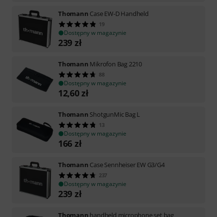
Thomann
Case EW-D Handheld
19
Dostępny w magazynie
239
zł
Thomann
Mikrofon Bag 2210
88
Dostępny w magazynie
12,60
zł
Thomann
ShotgunMic Bag L
13
Dostępny w magazynie
166
zł
Thomann
Case Sennheiser EW G3/G4
237
Dostępny w magazynie
239
zł
Thomann
handheld microphone set bag