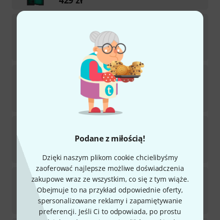
Thomann
Inlay Case 2/2 ew-dx
Dostępny w magazynie
429
zł
Thomann
EVA Inlay Case 4/4 free solo
Dostępny w magazynie
387
zł
Thomann
Inlay Case 6/0 ew-dx
Podane z miłością!
Dostępny w magazynie
429
zł
Dzięki naszym plikom cookie chcielibyśmy
zaoferować najlepsze możliwe doświadczenia
Thomann
Inlay Case 4/4 ew-dx
zakupowe wraz ze wszystkim, co się z tym wiąże.
Obejmuje to na przykład odpowiednie oferty,
Dostępny za 1–2 tygodnie
spersonalizowane reklamy i zapamiętywanie
429
zł
preferencji. Jeśli Ci to odpowiada, po prostu