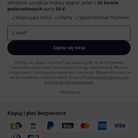
odrobinie szczęścia możesz wygrać jeden z
50 bonów
podarunkowych
warty
50 €
!
Inspirujące treści
Oferty
Spostrzeżenia Thomann
E-mail
*
Zapisz się teraz
Klikając na „Zapisz się teraz”, wyrażasz zgodę na otrzymywanie
materialów reklamowych przesyłanych drogą elektroniczną. Możesz
zrezygnować z subskrypcji w dowolnym momencie. Więcej informacji na
temat newslettera można znaleźć w naszych
wytycznych dotyczących
ochrony danych ososbowych
.
* Wymagany
Kupuj i płać bezpiecznie