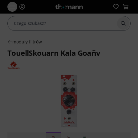
Rozpoc
moduły filtrów
TouellSkouarn Kala Goañv