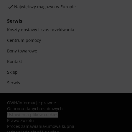
Największy magazyn w Europie
Serwis
Koszty dostawy i czas oczekiwania
Centrum pomocy
Bony towarowe
Kontakt
Sklep
Serwis
OWH
/
Informacje prawne
Ochrona danych osobowych
Ustawienia plików cookies
Prawo zwrotu
Proces zamawiania/umowa kupna