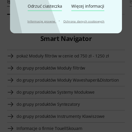
porównaj
porównaj
Odrzuć ciasteczka
Więcej informacji
·
Informacje prawne
Ochrona danych osobowych
Smart Navigator
pokaż Moduły filtrów w cenie od 750 zł - 1250 zł
do grupy produktów Moduły filtrów
do grupy produktów Moduły Waveshaper&Distortion
do grupy produktów Systemy Modułowe
do grupy produktów Syntezatory
do grupy produktów Instrumenty Klawiszowe
Informacje o firmie TouellSkouarn