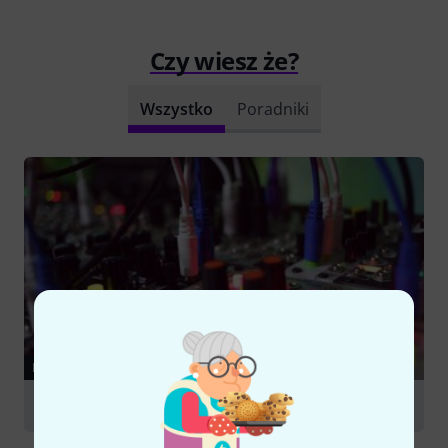
Czy wiesz że?
Wszystko
Poradniki
PORADNIKI
Eurorack – Modular Synthesizers