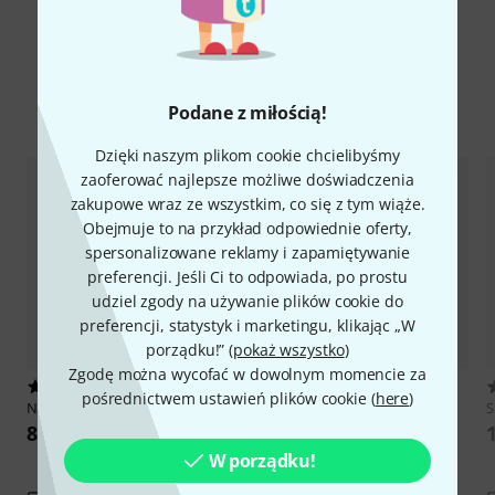
Porównaj opcje
Podane z miłością!
Dzięki naszym plikom cookie chcielibyśmy
zaoferować najlepsze możliwe doświadczenia
zakupowe wraz ze wszystkim, co się z tym wiąże.
Obejmuje to na przykład odpowiednie oferty,
spersonalizowane reklamy i zapamiętywanie
preferencji. Jeśli Ci to odpowiada, po prostu
udziel zgody na używanie plików cookie do
preferencji, statystyk i marketingu, klikając „W
porządku!” (
pokaż wszystko
)
Zgodę można wycofać w dowolnym momencie za
13
10
pośrednictwem ustawień plików cookie (
here
)
NANO Modules
ST-FONT
Erica Synths
Black Polivoks VCF
S
V2
833 zł
1
864 zł
W porządku!