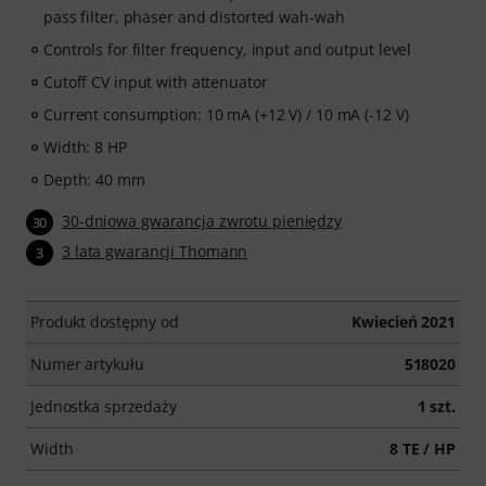
pass filter, phaser and distorted wah-wah
Controls for filter frequency, input and output level
Cutoff CV input with attenuator
Current consumption: 10 mA (+12 V) / 10 mA (-12 V)
Width: 8 HP
Depth: 40 mm
30-dniowa gwarancja zwrotu pieniędzy
30
3 lata gwarancji Thomann
3
Produkt dostępny od
Kwiecień 2021
Numer artykułu
518020
Jednostka sprzedaży
1 szt.
Width
8 TE / HP