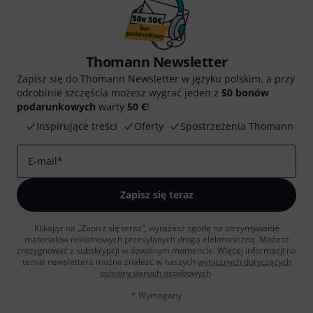
Thomann Newsletter
Zapisz się do Thomann Newsletter w języku polskim, a przy
odrobinie szczęścia możesz wygrać jeden z
50 bonów
podarunkowych
warty
50 €
!
Inspirujące treści
Oferty
Spostrzeżenia Thomann
E-mail
*
Zapisz się teraz
Klikając na „Zapisz się teraz”, wyrażasz zgodę na otrzymywanie
materialów reklamowych przesyłanych drogą elektroniczną. Możesz
zrezygnować z subskrypcji w dowolnym momencie. Więcej informacji na
temat newslettera można znaleźć w naszych
wytycznych dotyczących
ochrony danych ososbowych
.
* Wymagany