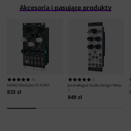
Akcesoria i pasujące produkty
13
2
NANO Modules
ST-FONT
Joranalogue Audio Design
Warp
D
1
833 zł
849 zł