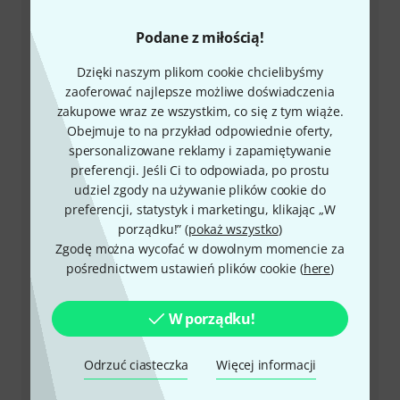
Podane z miłością!
+49-9546-9223-648
Dzięki naszym plikom cookie chcielibyśmy
W przypadku dalszych pytań i ewentualnych
zaoferować najlepsze możliwe doświadczenia
problemów służymy pomocą.
zakupowe wraz ze wszystkim, co się z tym wiąże.
Obejmuje to na przykład odpowiednie oferty,
Przygotuj numer klienta
spersonalizowane reklamy i zapamiętywanie
preferencji. Jeśli Ci to odpowiada, po prostu
Godziny otwarcia (CEST - Czas
udziel zgody na używanie plików cookie do
środkowoeuropejski letni)
preferencji, statystyk i marketingu, klikając „W
porządku!” (
pokaż wszystko
)
Umów się na połączenie zwrotne
Zgodę można wycofać w dowolnym momencie za
pośrednictwem ustawień plików cookie (
here
)
Więcej możliwości kontaktu
W porządku!
Zwrot produktu
Odrzuć ciasteczka
Więcej informacji
wszystkie kontakty