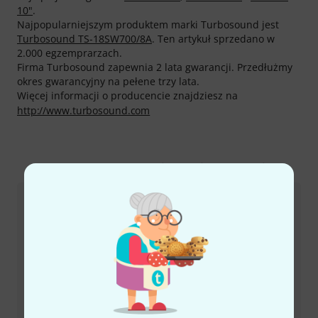
10"
.
Najpopularniejszym produktem marki Turbosound jest
Turbosound TS-18SW700/8A
. Ten artykuł sprzedano w
2.000 egzemprarzach.
Firma Turbosound zapewnia 2 lata gwarancji. Przedłużmy
okres gwarancyjny na pełene trzy lata.
Więcej informacji o producencie znajdziesz na
http://www.turbosound.com
Tak skontaktujesz się z nami
Dział obsługi klienta - Polska