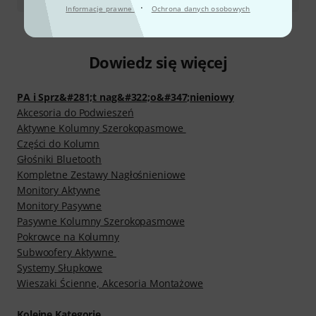
·
Informacje prawne
Ochrona danych osobowych
Dowiedz się więcej
PA i Sprz&#281;t nag&#322;o&#347;nieniowy
Akcesoria do Podwieszeń
Aktywne Kolumny Szerokopasmowe
Części do Kolumn
Głośniki Bluetooth
Kompletne Zestawy Nagłośnieniowe
Monitory Aktywne
Monitory Pasywne
Pasywne Kolumny Szerokopasmowe
Pokrowce na Kolumny
Subwoofery Aktywne
Systemy Słupkowe
Wieszaki Ścienne, Akcesoria Montażowe
Kolejne Kategorie