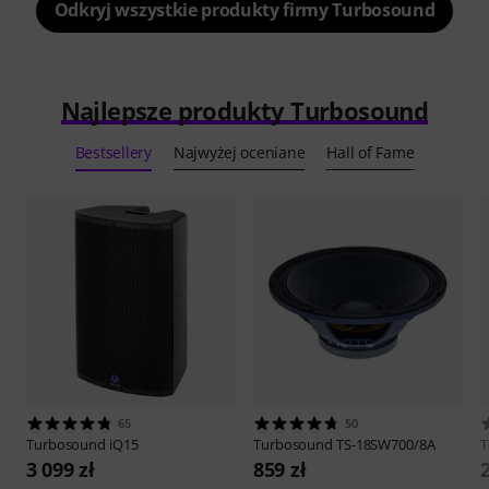
Odkryj wszystkie produkty firmy Turbosound
Najlepsze produkty Turbosound
Bestsellery
Najwyżej oceniane
Hall of Fame
65
50
Turbosound
iQ15
Turbosound
TS-18SW700/8A
T
3 099 zł
859 zł
2