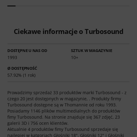
Ciekawe informacje o Turbosound
DOSTĘPNE U NAS OD
SZTUK W MAGAZYNIE
1993
10+
Ø DOSTĘPNOŚĆ
57.92% (1 rok)
Prowadzimy sprzedaż 33 produktów marki Turbosound - z
czego 20 jest dostępnych w magazynie, . Produkty firmy
Turbosound dostępne są w Thomannie od roku 1993.
Posiadamy 1146 plików multimedialnych do produktów
fimy Turbosound. Na stronie znajduje się 367 zdjęć, 23
galerii 3D i 756 ocen klientów.
Aktualnie 4 produktów fimy Turbosound sprzedaje się
najlepiej w katgoriach
Głośniki 18"
,
Głośniki 12"
i
Głośniki