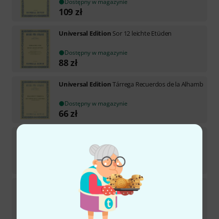
Dostępny w magazynie
109
zł
Universal Edition
Sor 12 leichte Etüden
Dostępny w magazynie
88
zł
Universal Edition
Tárrega Recuerdos de la Alhamb
Dostępny w magazynie
66
zł
Universal Edition
Carcassi Ausgewählte Etüden
Dostępny w magazynie
94
zł
Universal Edition
Originalstücke 18. Jahrhundert
Dostępny w magazynie
71
zł