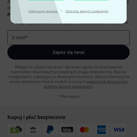
Zapisz się do Thomann Newsletter w języku polskim, a przy
odrobinie szczęścia możesz wygrać jeden z
50 bonów
·
Informacje prawne
Ochrona danych osobowych
podarunkowych
warty
50 €
!
Inspirujące treści
Oferty
Spostrzeżenia Thomann
E-mail
*
Zapisz się teraz
Klikając na „Zapisz się teraz”, wyrażasz zgodę na otrzymywanie
materialów reklamowych przesyłanych drogą elektroniczną. Możesz
zrezygnować z subskrypcji w dowolnym momencie. Więcej informacji na
temat newslettera można znaleźć w naszych
wytycznych dotyczących
ochrony danych ososbowych
.
* Wymagany
Kupuj i płać bezpiecznie