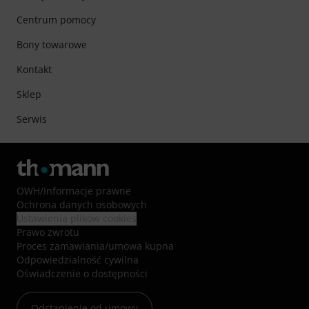
Centrum pomocy
Bony towarowe
Kontakt
Sklep
Serwis
OWH
/
Informacje prawne
Ochrona danych osobowych
Ustawienia plików cookies
Prawo zwrotu
Proces zamawiania/umowa kupna
Odpowiedzialność cywilna
Oświadczenie o dostępności
Odstąpienie od umowy