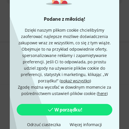
Darmowa wysyłka od 900 zł
Podane z miłością!
Ceny zawierają podatek VAT
Dzięki naszym plikom cookie chcielibyśmy
zaoferować najlepsze możliwe doświadczenia
zakupowe wraz ze wszystkim, co się z tym wiąże.
Obejmuje to na przykład odpowiednie oferty,
Czy podoba Ci się to co widzisz?
spersonalizowane reklamy i zapamiętywanie
preferencji. Jeśli Ci to odpowiada, po prostu
Udostępnij
udziel zgody na używanie plików cookie do
Pomoc i opinie
preferencji, statystyk i marketingu, klikając „W
porządku!” (
pokaż wszystko
)
Zgodę można wycofać w dowolnym momencie za
pośrednictwem ustawień plików cookie (
here
)
W porządku!
Thomann Newsletter
Odrzuć ciasteczka
Więcej informacji