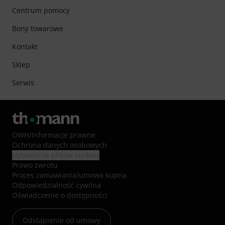
Centrum pomocy
Bony towarowe
Kontakt
Sklep
Serwis
OWH
/
Informacje prawne
Ochrona danych osobowych
Ustawienia plików cookies
Prawo zwrotu
Proces zamawiania/umowa kupna
Odpowiedzialność cywilna
Oświadczenie o dostępności
Odstąpienie od umowy