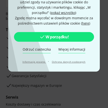
udziel zgody na używanie plików cookie do
preferencji, statystyk i marketingu, klikając „W
porządku!” (
pokaż wszystko
)
Bezpieczna płatność przez Za pobraniem, Przelew
Zgodę można wycofać w dowolnym momencie za
bankowy, PayPal, Blik lub Karta kredytowa.
pośrednictwem ustawień plików cookie (
here
)
Twoje korzyści
W porządku!
3-letnia Gwarancja Thomann
30-dniowa gwarancja zwrotu pieniędzy
Odrzuć ciasteczka
Więcej informacji
Serwis Naprawczy
·
Informacje prawne
Ochrona danych osobowych
Porada naszych ekspertów
Gwarancja Satysfakcji
Największy magazyn w Europie
Serwis
Koszty dostawy i czas oczekiwania