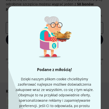
odrobinie szczęścia możesz wygrać jeden z
50 bonów
podarunkowych
warty
50 €
!
Inspirujące treści
Oferty
Spostrzeżenia Thomann
E-mail
*
Zapisz się teraz
Klikając na „Zapisz się teraz”, wyrażasz zgodę na otrzymywanie
materialów reklamowych przesyłanych drogą elektroniczną. Możesz
zrezygnować z subskrypcji w dowolnym momencie. Więcej informacji na
temat newslettera można znaleźć w naszych
wytycznych dotyczących
ochrony danych ososbowych
.
Podane z miłością!
* Wymagany
Dzięki naszym plikom cookie chcielibyśmy
zaoferować najlepsze możliwe doświadczenia
zakupowe wraz ze wszystkim, co się z tym wiąże.
Kupuj i płać bezpiecznie
Obejmuje to na przykład odpowiednie oferty,
spersonalizowane reklamy i zapamiętywanie
preferencji. Jeśli Ci to odpowiada, po prostu