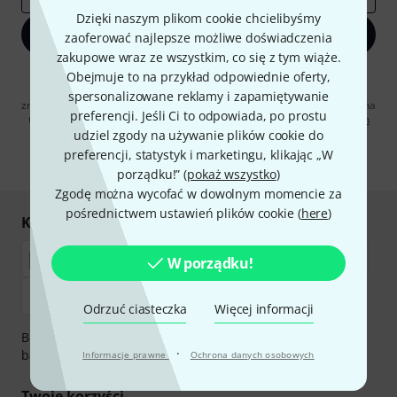
Dzięki naszym plikom cookie chcielibyśmy
Zapisz się teraz
zaoferować najlepsze możliwe doświadczenia
zakupowe wraz ze wszystkim, co się z tym wiąże.
Obejmuje to na przykład odpowiednie oferty,
Klikając na „Zapisz się teraz”, wyrażasz zgodę na otrzymywanie
materialów reklamowych przesyłanych drogą elektroniczną. Możesz
spersonalizowane reklamy i zapamiętywanie
zrezygnować z subskrypcji w dowolnym momencie. Więcej informacji na
preferencji. Jeśli Ci to odpowiada, po prostu
temat newslettera można znaleźć w naszych
wytycznych dotyczących
ochrony danych ososbowych
.
udziel zgody na używanie plików cookie do
preferencji, statystyk i marketingu, klikając „W
* Wymagany
porządku!” (
pokaż wszystko
)
Zgodę można wycofać w dowolnym momencie za
pośrednictwem ustawień plików cookie (
here
)
Kupuj i płać bezpiecznie
W porządku!
Odrzuć ciasteczka
Więcej informacji
Bezpieczna płatność przez Za pobraniem, Przelew
·
bankowy, PayPal, Blik lub Karta kredytowa.
Informacje prawne
Ochrona danych osobowych
Twoje korzyści