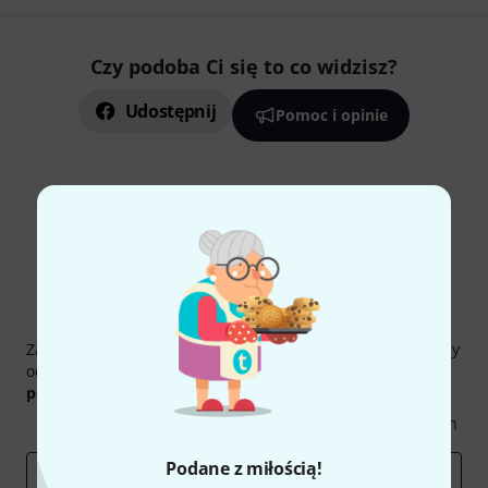
Czy podoba Ci się to co widzisz?
Udostępnij
Pomoc i opinie
Thomann Newsletter
Zapisz się do Thomann Newsletter w języku polskim, a przy
odrobinie szczęścia możesz wygrać jeden z
50 bonów
podarunkowych
warty
50 €
!
Inspirujące treści
Oferty
Spostrzeżenia Thomann
Podane z miłością!
E-mail
*