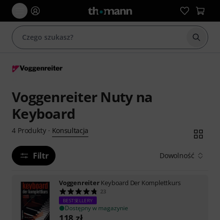
Rozpoc
Voggenreiter Nuty na
Keyboard
Konsultacja
4
Produkty
·
Filtr
Dowolność
Voggenreiter
Keyboard Der Komplettkurs
23
BESTSELLERY
Dostępny w magazynie
118
zł