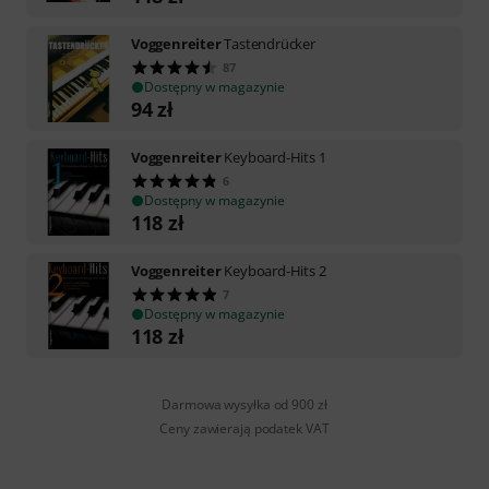
Voggenreiter
Tastendrücker
87
Dostępny w magazynie
94
zł
Voggenreiter
Keyboard-Hits 1
6
Dostępny w magazynie
118
zł
Voggenreiter
Keyboard-Hits 2
7
Dostępny w magazynie
118
zł
Darmowa wysyłka od 900 zł
Ceny zawierają podatek VAT