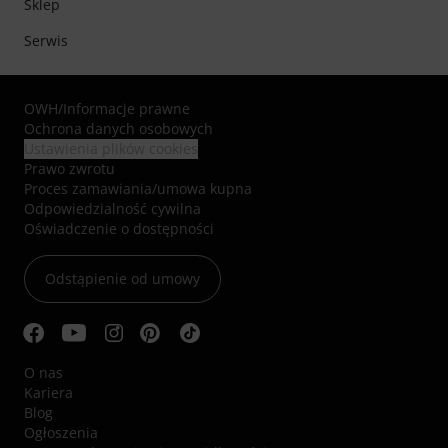
Sklep
Serwis
OWH
/
Informacje prawne
Ochrona danych osobowych
Ustawienia plików cookies
Prawo zwrotu
Proces zamawiania/umowa kupna
Odpowiedzialność cywilna
Oświadczenie o dostępności
Odstąpienie od umowy
O nas
Kariera
Blog
Ogłoszenia