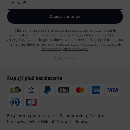
E-mail
*
Zapisz się teraz
Klikając na „Zapisz się teraz”, wyrażasz zgodę na otrzymywanie
materialów reklamowych przesyłanych drogą elektroniczną. Możesz
zrezygnować z subskrypcji w dowolnym momencie. Więcej informacji na
temat newslettera można znaleźć w naszych
wytycznych dotyczących
ochrony danych ososbowych
.
* Wymagany
Kupuj i płać bezpiecznie
Bezpieczna płatność przez Za pobraniem, Przelew
bankowy, PayPal, Blik lub Karta kredytowa.