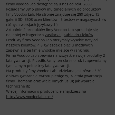
firmy Voodoo Lab dostępne są u nas od roku 2008.
Posiadamy 3815 plików multimedialnych do produktów
fimy Voodoo Lab. Na stronie znajduje się 289 zdjęć, 13
galerii 3D, 3508 ocen klientów i 5 testów w magazynach (w
różnych wersjach językowych).
Aktualnie 2 produktów fimy Voodoo Lab sprzedaje się
najlepiej w katgoriach
Zasilacze
i
Kable do Efektów
.
Produkty firmy Voodoo Lab otrzymały wysokie noty od
naszych klientów, 4.8 gwiazdek z pięciu możliwych
zapewniają tej fimie wysokie miejsce w rankingu.
Firma Voodoo Lab zpewnia na wszystkie swoje produtky 2
lata gwarancji. Przedłlużamy ten okres o rok i zapewniamy
tym samym pełne trzy lata gwarancji.
Na produkty fimy Voodoo Lab udzielana jest również 30-
dniowa gwarancja zwrotu pieniędzy, 3-letnia gwarancja
firmy Thomann oraz wiele innych usług jak wparcie
techniczne itp.
Więcej informacji o producencie znajdziesz na
http://www.voodoolab.com/