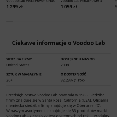
Voodoo Lab
Pedal Power 3 Plus
Voodoo Lab
Pedal Power 3
V
1 299 zł
1 059 zł
Ciekawe informacje o Voodoo Lab
SIEDZIBA FIRMY
DOSTĘPNE U NAS OD
United States
2008
SZTUK W MAGAZYNIE
Ø DOSTĘPNOŚĆ
20+
92.29% (1 rok)
Przedsiębiorstwo Voodoo Lab powstała w 1986. Siedziba
firmy znajduje się w Santa Rosa, California (USA). Oficjalna
niemiecka siedziba firmy znajduje się w Oberursel (D).
W naszym asortymencie znajduje się 33 produktów marki
Voodoo Lab - z czego 27 jest dostępnych od ręki, . Produkty