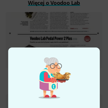
Więcej o Voodoo Lab
Test
Pedal Power 2 Plus
Tak skontaktujesz się z nami
Dział obsługi klienta - Polska