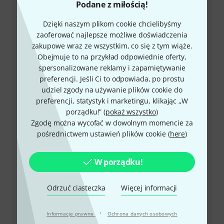
Podane z miłością!
Dzięki naszym plikom cookie chcielibyśmy
zaoferować najlepsze możliwe doświadczenia
zakupowe wraz ze wszystkim, co się z tym wiąże.
Obejmuje to na przykład odpowiednie oferty,
spersonalizowane reklamy i zapamiętywanie
preferencji. Jeśli Ci to odpowiada, po prostu
+49-9546-9223-648
udziel zgody na używanie plików cookie do
preferencji, statystyk i marketingu, klikając „W
W przypadku dalszych pytań i ewentualnych
porządku!” (
pokaż wszystko
)
problemów służymy pomocą.
Zgodę można wycofać w dowolnym momencie za
pośrednictwem ustawień plików cookie (
here
)
Przygotuj numer klienta
W porządku!
Godziny otwarcia (CEST - Czas
środkowoeuropejski letni)
Odrzuć ciasteczka
Więcej informacji
Umów się na połączenie zwrotne
·
Informacje prawne
Ochrona danych osobowych