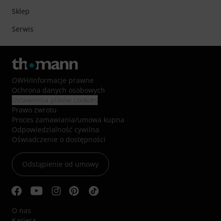
Sklep
Serwis
OWH
/
Informacje prawne
Ochrona danych osobowych
Ustawienia plików cookies
Prawo zwrotu
Proces zamawiania/umowa kupna
Odpowiedzialność cywilna
Oświadczenie o dostępności
Odstąpienie od umowy
O nas
Kariera