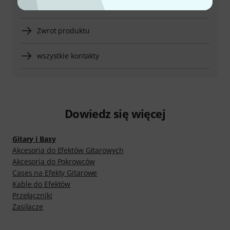
Więcej możliwości kontaktu
Zwrot produktu
wszystkie kontakty
Dowiedz się więcej
Gitary i Basy
Akcesoria do Efektów Gitarowych
Akcesoria do Pokrowców
Cases na Efekty Gitarowe
Kable do Efektów
Przełączniki
Zasilacze