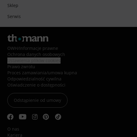
Sklep
Serwis
OWH
/
Informacje prawne
Ochrona danych osobowych
Ustawienia plików cookies
Prawo zwrotu
Proces zamawiania/umowa kupna
Odpowiedzialność cywilna
Oświadczenie o dostępności
Odstąpienie od umowy
O nas
Kariera