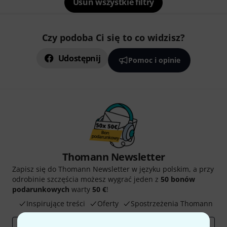
Usuń wszystkie filtry
Czy podoba Ci się to co widzisz?
Udostępnij
Pomoc i opinie
Thomann Newsletter
Zapisz się do Thomann Newsletter w języku polskim, a przy
odrobinie szczęścia możesz wygrać jeden z
50 bonów
podarunkowych
warty
50 €
!
Inspirujące treści
Oferty
Spostrzeżenia Thomann