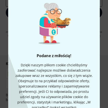
E-mail
*
Zapisz się teraz
Klikając na „Zapisz się teraz”, wyrażasz zgodę na otrzymywanie
materialów reklamowych przesyłanych drogą elektroniczną. Możesz
zrezygnować z subskrypcji w dowolnym momencie. Więcej informacji na
temat newslettera można znaleźć w naszych
wytycznych dotyczących
ochrony danych ososbowych
.
* Wymagany
Podane z miłością!
Kupuj i płać bezpiecznie
Dzięki naszym plikom cookie chcielibyśmy
zaoferować najlepsze możliwe doświadczenia
zakupowe wraz ze wszystkim, co się z tym wiąże.
Obejmuje to na przykład odpowiednie oferty,
spersonalizowane reklamy i zapamiętywanie
preferencji. Jeśli Ci to odpowiada, po prostu
Bezpieczna płatność przez Za pobraniem, Przelew
udziel zgody na używanie plików cookie do
bankowy, PayPal, Blik lub Karta kredytowa.
preferencji, statystyk i marketingu, klikając „W
porządku!” (
pokaż wszystko
)