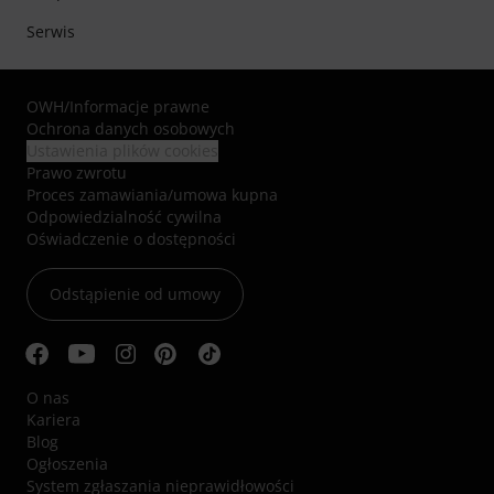
Serwis
OWH
/
Informacje prawne
Ochrona danych osobowych
Ustawienia plików cookies
Prawo zwrotu
Proces zamawiania/umowa kupna
Odpowiedzialność cywilna
Oświadczenie o dostępności
Odstąpienie od umowy
O nas
Kariera
Blog
Ogłoszenia
System zgłaszania nieprawidłowości