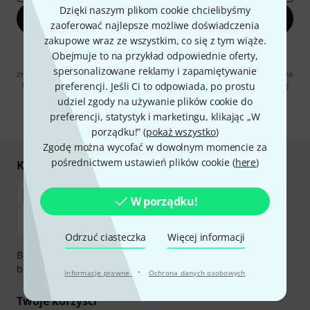
Dzięki naszym plikom cookie chcielibyśmy
Zapisz się teraz
zaoferować najlepsze możliwe doświadczenia
zakupowe wraz ze wszystkim, co się z tym wiąże.
Klikając na „Zapisz się teraz”, wyrażasz zgodę na otrzymywanie
Obejmuje to na przykład odpowiednie oferty,
materialów reklamowych przesyłanych drogą elektroniczną. Możesz
spersonalizowane reklamy i zapamiętywanie
zrezygnować z subskrypcji w dowolnym momencie. Więcej informacji na
temat newslettera można znaleźć w naszych
wytycznych dotyczących
preferencji. Jeśli Ci to odpowiada, po prostu
ochrony danych ososbowych
.
udziel zgody na używanie plików cookie do
preferencji, statystyk i marketingu, klikając „W
* Wymagany
porządku!” (
pokaż wszystko
)
Zgodę można wycofać w dowolnym momencie za
pośrednictwem ustawień plików cookie (
here
)
Kupuj i płać bezpiecznie
W porządku!
Odrzuć ciasteczka
Więcej informacji
Bezpieczna płatność przez Za pobraniem, Przelew
bankowy, PayPal, Blik lub Karta kredytowa.
·
Informacje prawne
Ochrona danych osobowych
Twoje korzyści