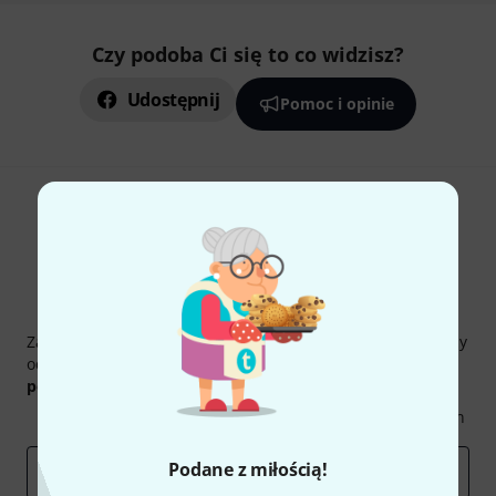
Czy podoba Ci się to co widzisz?
Udostępnij
Pomoc i opinie
Thomann Newsletter
Zapisz się do Thomann Newsletter w języku polskim, a przy
odrobinie szczęścia możesz wygrać jeden z
50 bonów
podarunkowych
warty
50 €
!
Inspirujące treści
Oferty
Spostrzeżenia Thomann
Podane z miłością!
E-mail
*