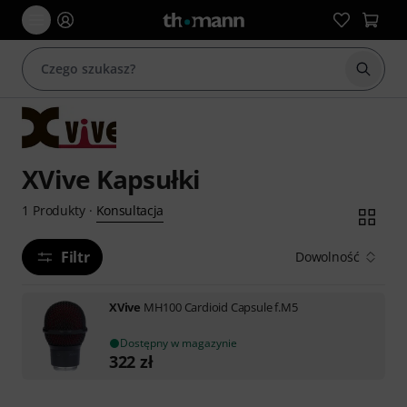
Rozpoc
XVive Kapsułki
Konsultacja
1
Produkty
·
Filtr
Dowolność
XVive
MH100 Cardioid Capsule f.M5
Dostępny w magazynie
322
zł