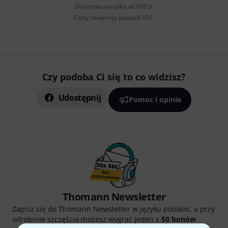
Darmowa wysyłka od 900 zł
Ceny zawierają podatek VAT
Czy podoba Ci się to co widzisz?
Udostępnij
Pomoc i opinie
Thomann Newsletter
Zapisz się do Thomann Newsletter w języku polskim, a przy
odrobinie szczęścia możesz wygrać jeden z
50 bonów