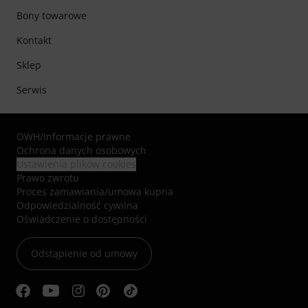
Bony towarowe
Kontakt
Sklep
Serwis
OWH
/
Informacje prawne
Ochrona danych osobowych
Ustawienia plików cookies
Prawo zwrotu
Proces zamawiania/umowa kupna
Odpowiedzialność cywilna
Oświadczenie o dostępności
Odstąpienie od umowy