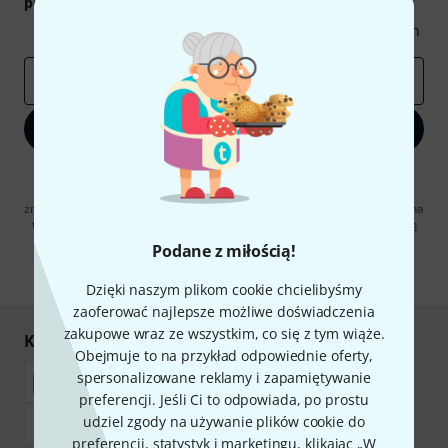
podarunkowych
warty
50 €
!
Inspirujące treści
Oferty
Spostrzeżenia Thomann
E-mail
*
Zapisz się teraz
Klikając na „Zapisz się teraz”, wyrażasz zgodę na otrzymywanie
materialów reklamowych przesyłanych drogą elektroniczną. Możesz
zrezygnować z subskrypcji w dowolnym momencie. Więcej informacji na
temat newslettera można znaleźć w naszych
wytycznych dotyczących
ochrony danych ososbowych
.
Podane z miłością!
* Wymagany
Dzięki naszym plikom cookie chcielibyśmy
zaoferować najlepsze możliwe doświadczenia
zakupowe wraz ze wszystkim, co się z tym wiąże.
Kupuj i płać bezpiecznie
Obejmuje to na przykład odpowiednie oferty,
spersonalizowane reklamy i zapamiętywanie
preferencji. Jeśli Ci to odpowiada, po prostu
udziel zgody na używanie plików cookie do
preferencji, statystyk i marketingu, klikając „W